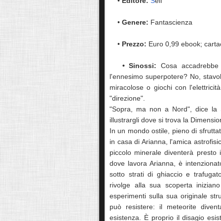
•
Editore:
S
elf
•
Genere:
Fantascienza
•
Prezzo:
Euro 0,99 ebook; cart
• Sinossi:
Cosa accadrebbe s
l'ennesimo superpotere? No, stavol
miracolose o giochi con l'elettricit
"direzione".
"Sopra, ma non a Nord", dice la S
illustrargli dove si trova la Dimensi
In un mondo ostile, pieno di sfrutta
in casa di Arianna, l'amica astrofis
piccolo minerale diventerà presto 
dove lavora Arianna, è intenzionat
sotto strati di ghiaccio e trafugat
rivolge alla sua scoperta iniziano
esperimenti sulla sua originale str
può resistere: il meteorite diven
esistenza. È proprio il disagio esis