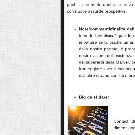
proibiti, che metteranno alla prova
con nuove assurde prospettive.
Note/commenti/finalità dell
temi di "fantafisica" quali 
impattare sulla psiche umana
dalla nostra portata; è prob
nostra visione dell'esistenza
dei supereroi della Marvel, per
fronteggiare eventi inconce
dall'altro creano conflitti e p
Big da sfidare:
Contact d
dimensional