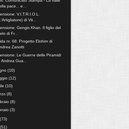
s: Comunicato Stampa - La valle
ella pace... e...
ensione: V.I.T.R.I.O.L.
L'Artigliatore) di Vit...
nsione: Gengis Khan. Il figlio del
ielo di Fr...
ida nr. 68: Progetto Elohim di
ndrea Zanotti
ensione: Le Guerre delle Piramidi
i Andrea Gua...
ugno
(10)
ggio
(12)
ile
(10)
rzo
(8)
bbraio
(8)
nnaio
(3)
(73)
(51)