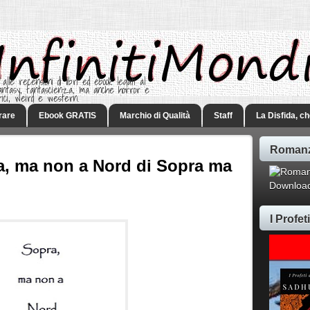
 alle recensioni di libri ed ebook legati al
 Fantasy, fantascienza, ma anche horror e
rici, weird e western.
rare
Ebook GRATIS
Marchio di Qualità
Staff
La Disfida, c
Romanz
ra, ma non a Nord di Sopra ma
Download
I Profe