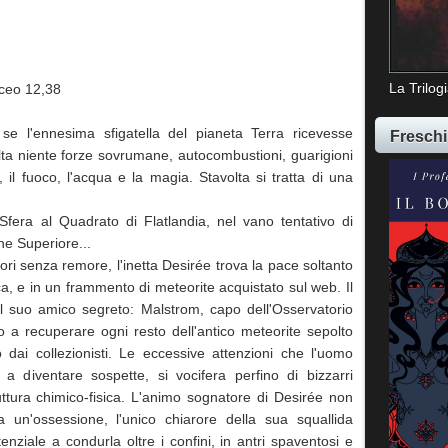
La Trilog
aceo 12,38
e l'ennesima sfigatella del pianeta Terra ricevesse
Freschi
ta niente forze sovrumane, autocombustioni, guarigioni
à, il fuoco, l'acqua e la magia. Stavolta si tratta di una
fera al Quadrato di Flatlandia, nel vano tentativo di
one Superiore...
tori senza remore, l'inetta Desirée trova la pace soltanto
ica, e in un frammento di meteorite acquistato sul web. Il
il suo amico segreto: Malstrom, capo dell'Osservatorio
o a recuperare ogni resto dell'antico meteorite sepolto
o dai collezionisti. Le eccessive attenzioni che l'uomo
 a diventare sospette, si vocifera perfino di bizzarri
uttura chimico-fisica. L'animo sognatore di Desirée non
ta un'ossessione, l'unico chiarore della sua squallida
tenziale a condurla oltre i confini, in antri spaventosi e