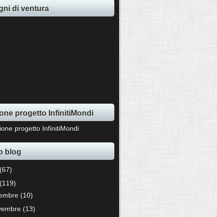
ni di ventura
one progetto InfinitiMondi
o blog
(67)
(119)
cembre
(10)
vembre
(13)