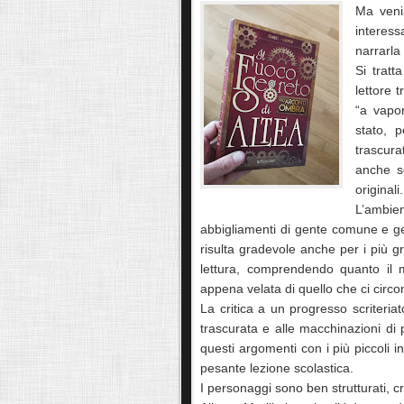
Ma veni
interess
narrarla
Si tratt
lettore 
“a vapor
stato, 
trascura
anche se
originali
L’ambi
abbigliamenti di gente comune e gen
risulta gradevole anche per i più gra
lettura, comprendendo quanto il 
appena velata di quello che ci circo
La critica a un progresso scriteriat
trascurata e alle macchinazioni di
questi argomenti con i più piccoli
pesante lezione scolastica.
I personaggi sono ben strutturati, cre