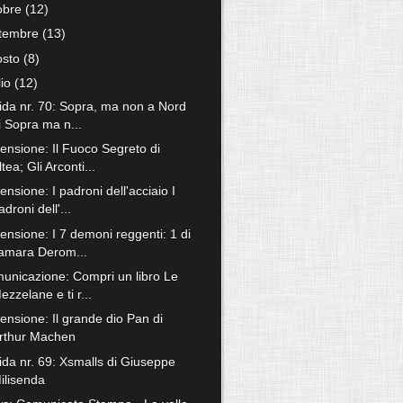
tobre
(12)
ttembre
(13)
osto
(8)
lio
(12)
fida nr. 70: Sopra, ma non a Nord
i Sopra ma n...
ensione: Il Fuoco Segreto di
ltea; Gli Arconti...
nsione: I padroni dell'acciaio I
adroni dell'...
ensione: I 7 demoni reggenti: 1 di
amara Derom...
unicazione: Compri un libro Le
ezzelane e ti r...
ensione: Il grande dio Pan di
rthur Machen
fida nr. 69: Xsmalls di Giuseppe
ilisenda