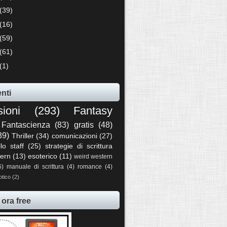
(39)
(16)
(59)
(61)
(1)
nti
sioni
(293)
Fantasy
Fantascienza
(83)
gratis
(48)
39)
Thriller
(34)
comunicazioni
(27)
llo staff
(25)
strategie di scrittura
ern
(13)
esoterico
(11)
weird western
6)
manuale di scrittura
(4)
romance
(4)
otico
(2)
 ora free