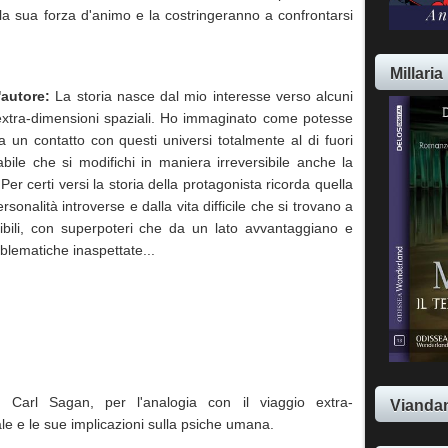
 la sua forza d'animo e la costringeranno a confrontarsi
Millaria
'autore:
La storia nasce dal mio interesse verso alcuni
le extra-dimensioni spaziali. Ho immaginato come potesse
 un contatto con questi universi totalmente al di fuori
abile che si modifichi in maniera irreversibile anche la
.
Per certi versi la storia della protagonista ricorda quella
sonalità introverse e dalla vita difficile che si trovano a
pibili, con superpoteri che da un lato avvantaggiano e
roblematiche inaspettate...
i Carl Sagan, per l'analogia con il viaggio extra-
Viandan
e e le sue implicazioni sulla psiche umana.