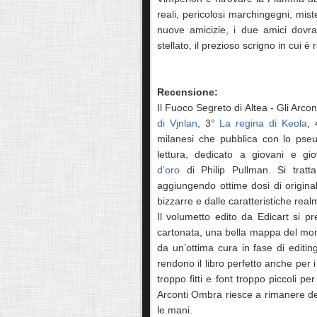
reali, pericolosi marchingegni, mis
nuove amicizie, i due amici dovran
stellato, il prezioso scrigno in cui 
Recensione:
Il Fuoco Segreto di Altea - Gli Arco
di Vjnlan
, 3°
La regina di Keola
,
milanesi che pubblica con lo pse
lettura, dedicato a giovani e gi
d’oro
di
Philip Pullman
. Si tratt
aggiungendo ottime dosi di origin
bizzarre e dalle caratteristiche rea
Il volumetto edito da Edicart si 
cartonata, una bella mappa del mond
da un’ottima cura in fase di editin
rendono il libro perfetto anche per i
troppo fitti e font troppo piccoli p
Arconti Ombra riesce a rimanere del 
le mani.