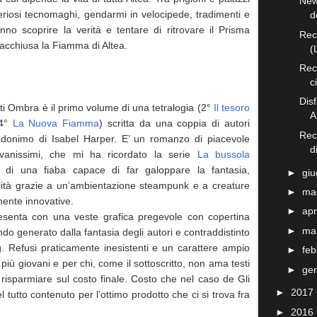
New
teriosi tecnomaghi, gendarmi in velocipede, tradimenti e
d
no scoprire la verità e tentare di ritrovare il Prisma
Rec
è racchiusa la Fiamma di Altea.
(
Rece
c
Disf
nti Ombra è il primo volume di una tetralogia (2°
Il tesoro
A
 4°
La Nuova Fiamma
) scritta da una coppia di autori
Rec
udonimo di Isabel Harper. E’ un romanzo di piacevole
d
ovanissimi, che mi ha ricordato la serie
La bussola
a di una fiaba capace di far galoppare la fantasia,
►
gi
alità grazie a un’ambientazione steampunk e a creature
►
ma
lmente innovative.
►
apr
presenta con una veste grafica pregevole con copertina
►
ma
o generato dalla fantasia degli autori e contraddistinto
g. Refusi praticamente inesistenti e un carattere ampio
►
fe
 più giovani e per chi, come il sottoscritto, non ama testi
►
ge
er risparmiare sul costo finale. Costo che nel caso de Gli
►
2017
tutto contenuto per l’ottimo prodotto che ci si trova fra
►
2016