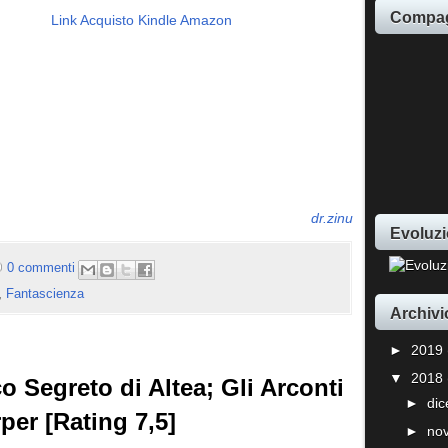
Compag
Link Acquisto Kindle Amazon
dr.zinu
Evoluzi
0 commenti
,
Fantascienza
Archivi
►
2019
▼
2018
o Segreto di Altea; Gli Arconti
►
di
per [Rating 7,5]
►
no