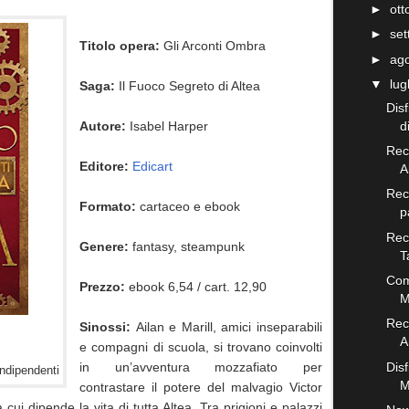
►
ot
►
se
Titolo opera:
Gli Arconti Ombra
►
ag
▼
lug
Saga:
Il Fuoco Segreto di Altea
Dis
Autore:
Isabel Harper
d
Rec
Editore:
E
dicart
A
Rece
Formato:
cartaceo e ebook
p
Rec
Genere:
fantasy, steampunk
T
Com
Prezzo:
ebook 6,54 / cart. 12,90
M
Rec
Sinossi:
Ailan e Marill, amici inseparabili
A
e compagni di scuola, si trovano coinvolti
in un’avventura mozzafiato per
Dis
indipendenti
M
contrastare il potere del malvagio Victor
ui dipende la vita di tutta Altea. Tra prigioni e palazzi