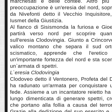
marchesati e delle contee. Altro più
preoccupazione è un'eresia del nord, sopr
da Nivefonti detto il Vecchio Inquisitore
Iusmet della Giustizia.
Al fianco di Sisismonda la furiosa e Gioe
partirà verso nord per scoprire quan
sull'eresia Clodovingia. Giunto a Crincorvo
valico montano che separa il sud or
scismatico, apprende che l'eretico
un'importante fortezza del nord e sta sc
un`armata di spettri.
L`eresia Clodovingia
Clodoveo detto il Ventonero, Profeta del D
ha radunato un'armata per conquistare 
fede. Assieme a un incantatore reietto ha 
lungo dimenticata di generare spettri, c
che portano alla follia a causa del terr
Grazie alla dedizione del suo esercito e a