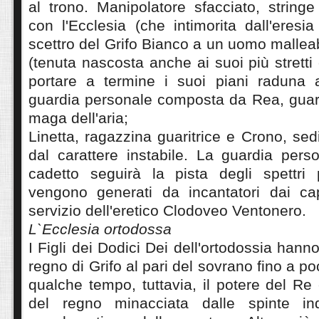
al trono. Manipolatore sfacciato, string
con l'Ecclesia (che intimorita dall'eresia
scettro del Grifo Bianco a un uomo malleab
(tenuta nascosta anche ai suoi più stretti 
portare a termine i suoi piani raduna 
guardia personale composta da Rea, guard
maga dell'aria;
Linetta, ragazzina guaritrice e Crono, sed
dal carattere instabile. La guardia pers
cadetto seguirà la pista degli spettri
vengono generati da incantatori dai cap
servizio dell'eretico Clodoveo Ventonero.
L`Ecclesia ortodossa
I Figli dei Dodici Dei dell'ortodossia hann
regno di Grifo al pari del sovrano fino a p
qualche tempo, tuttavia, il potere del Re 
del regno minacciata dalle spinte ind