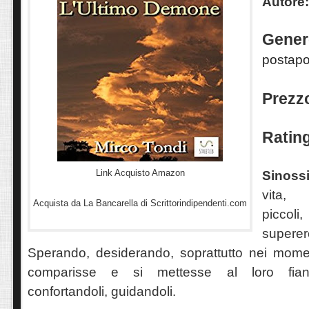
Autore
Gener
postapoc
Prezz
Ratin
Link Acquisto Amazon
Sinoss
vita,
Acquista da La Bancarella di Scrittorindipendenti.com
piccol
superer
Sperando, desiderando, soprattutto nei moment
comparisse e si mettesse al loro fianc
confortandoli, guidandoli.