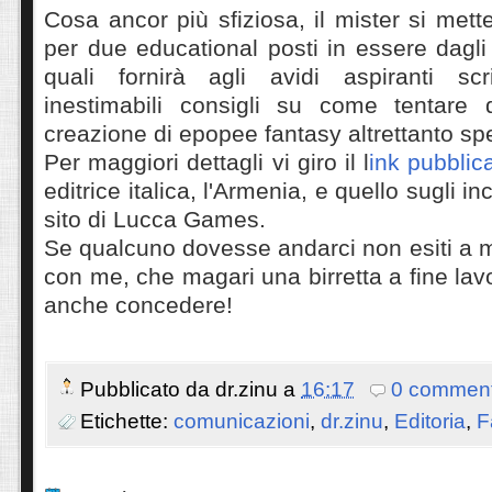
Cosa ancor più sfiziosa, il mister si mett
per due educational posti in essere dagli 
quali fornirà agli avidi aspiranti sc
inestimabili consigli su come tentare 
creazione di epopee fantasy altrettanto spe
Per maggiori dettagli vi giro il l
ink pubblic
editrice italica, l'Armenia, e quello sugli in
sito di Lucca Games.
Se qualcuno dovesse andarci non esiti a me
con me, che magari una birretta a fine lav
anche concedere!
Pubblicato da
dr.zinu
a
16:17
0 comment
Etichette:
comunicazioni
,
dr.zinu
,
Editoria
,
F