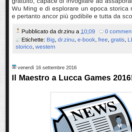
gratuito, capace di invogliare ad assapora
Wu Ming e di esplorare un epoca storica 
e pertanto ancor più godibile e tutta da sco
Pubblicato da
dr.zinu
a
10:09
0 comment
Etichette:
Big
,
dr.zinu
,
e-book
,
free
,
gratis
,
L
storico
,
western
venerdì 16 settembre 2016
Il Maestro a Lucca Games 2016