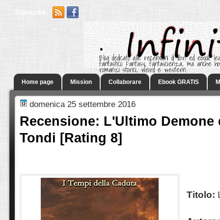
Subscribe:
.
Blog dedicato alle recensioni di libri ed ebook leg
fantastico. Fantasy, fantascienza, ma anche h
romanzi storici, weird e western.
Home page
Mission
Collaborare
Ebook GRATIS
M
domenica 25 settembre 2016
Recensione: L'Ultimo Demone 
Tondi [Rating 8]
Titolo: