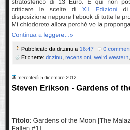
stratosferico di 13 Euro. E qui non po
criticare le scelte di
XII Edizioni
di 
disposizione neppure l’ebook di tutte le pr
Mi chiederete allora perchè ve la proponga
Continua a leggere...»
Pubblicato da
dr.zinu
a
16:47
0 comment
Etichette:
dr.zinu
,
recensioni
,
weird western
mercoledì 5 dicembre 2012
Steven Erikson - Gardens of t
Titolo
: Gardens of the Moon [The Malaz
Fallen #1]