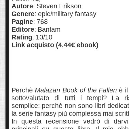
Autore
: Steven Erikson
Genere
: epic/military fantasy
Pagine
: 768
Editore
: Bantam
Rating
: 10/10
Link acquisto (4,44€ ebook)
Perchè
Malazan
Book of the Fallen
è il
sottovalutato di tutti i tempi? La 
semplice: perchè non sono libri dedicati
la serie fantasy più complessa mai scrit
In questa recensione vedrò di darvi
principali su questo libro. Il mio obb