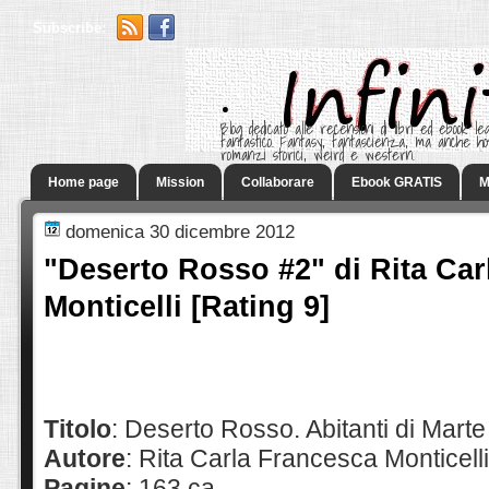
Subscribe:
.
Blog dedicato alle recensioni di libri ed ebook leg
fantastico. Fantasy, fantascienza, ma anche h
romanzi storici, weird e western.
Home page
Mission
Collaborare
Ebook GRATIS
M
domenica 30 dicembre 2012
"Deserto Rosso #2" di Rita Car
Monticelli [Rating 9]
Titolo
: Deserto Rosso. Abitanti di Marte
Autore
: Rita Carla Francesca Monticelli
Pagine
: 163 ca