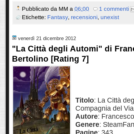
Pubblicato da
MM
a
06:00
1 commenti
Etichette:
Fantasy
,
recensioni
,
unexist
venerdì 21 dicembre 2012
"La Città degli Automi" di Fra
Bertolino [Rating 7]
Titolo
: La
C
ittà de
Compagnia del Via
Autore
: Francesco
Genere
: SteamFan
Pagine
: 343