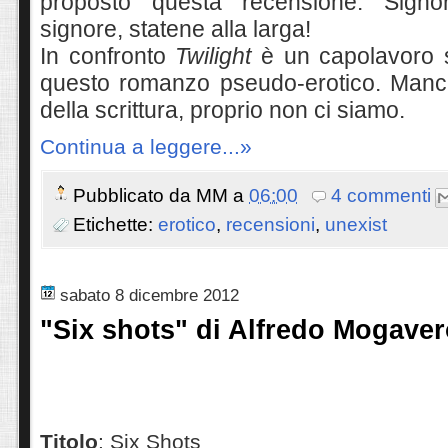
proposto questa recensione. Signor
signore, statene alla larga!
In confronto
Twilight
è un capolavoro 
questo romanzo pseudo-erotico. Manca
della scrittura, proprio non ci siamo.
Continua a leggere...»
Pubblicato da
MM
a
06:00
4 commenti
Etichette:
erotico
,
recensioni
,
unexist
sabato 8 dicembre 2012
"Six shots" di Alfredo Mogaver
Titolo
: Six Shots