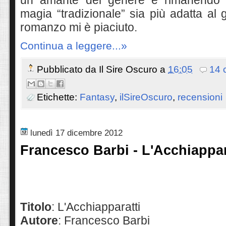
un amante del genere e rimanendo 
magia “tradizionale” sia più adatta al g
romanzo mi è piaciuto.
Continua a leggere...»
Pubblicato da
Il Sire Oscuro
a
16:05
14 
Etichette:
Fantasy
,
ilSireOscuro
,
recensioni
lunedì 17 dicembre 2012
Francesco Barbi - L'Acchiappar
Titolo
: L'Acchiapparatti
Autore
: Francesco Barbi