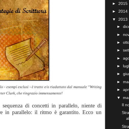
►
2015
►
2014
▼
2013
►
di
►
no
►
ot
►
se
►
ag
►
lug
►
gi
►
ma
lo - esempi esclusi - è tratto e/o riadattato dal manuale “Writing
►
apr
Peter Clark, che ringrazio immensamente!
▼
ma
equenza di concetti in parallelo, niente di
Il n
re in parallelo: il ritmo è garantito. Ecco un
Stra
al
Stra