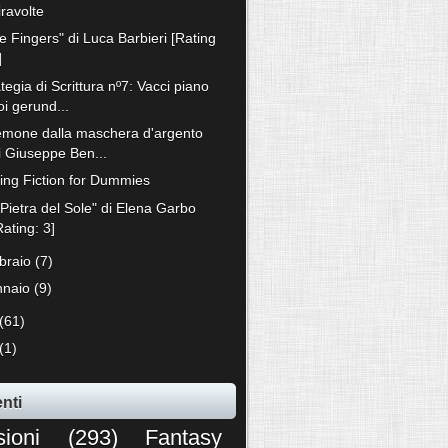
iravolte
e Fingers" di Luca Barbieri [Rating
]
tegia di Scrittura nº7: Vacci piano
oi gerund...
demone dalla maschera d'argento
i Giuseppe Ben...
ting Fiction for Dummies
 Pietra del Sole" di Elena Garbo
Rating: 3]
bbraio
(7)
nnaio
(9)
(61)
(1)
nti
sioni
(293)
Fantasy