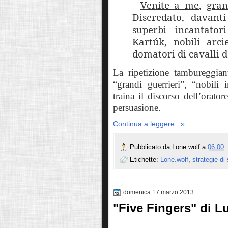
-
Venite a me
,
gran
Diseredato, davant
superbi incantatori
Kartúk,
nobili arci
domatori di cavalli d
La ripetizione tambureggiant
“grandi guerrieri”, “nobili 
traina il discorso dell’orat
persuasione.
Continua a leggere...»
Pubblicato da
Lone.wolf
a
06:00
Etichette:
Lone.wolf
,
strategie di 
domenica 17 marzo 2013
"Five Fingers" di Lu