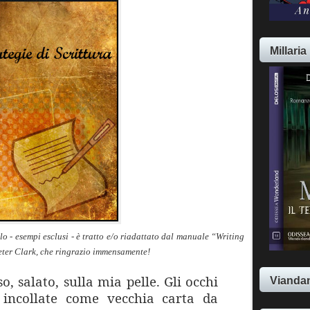
Millaria
lo - esempi esclusi - è tratto e/o riadattato dal manuale “Writing
Peter Clark, che ringrazio immensamente!
o, salato, sulla mia pelle. Gli occhi
Viandan
 incollate come vecchia carta da