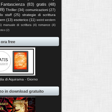
Fantascienza
(83)
gratis
(48)
39)
Thriller
(34)
comunicazioni
(27)
llo staff
(25)
strategie di scrittura
ern
(13)
esoterico
(11)
weird western
6)
manuale di scrittura
(4)
romance
(4)
otico
(2)
 ora free
lia di Aquirama - Giorno
o in download gratuito