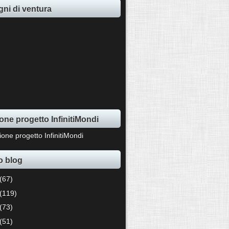
ni di ventura
one progetto InfinitiMondi
o blog
(67)
(119)
(73)
(51)