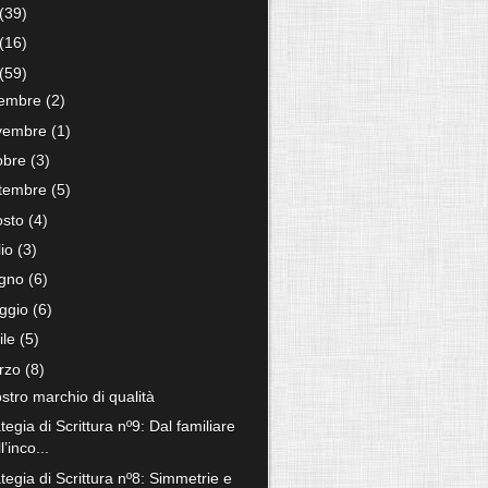
(39)
(16)
(59)
cembre
(2)
vembre
(1)
tobre
(3)
ttembre
(5)
osto
(4)
lio
(3)
ugno
(6)
ggio
(6)
ile
(5)
rzo
(8)
ostro marchio di qualità
tegia di Scrittura nº9: Dal familiare
l’inco...
tegia di Scrittura nº8: Simmetrie e