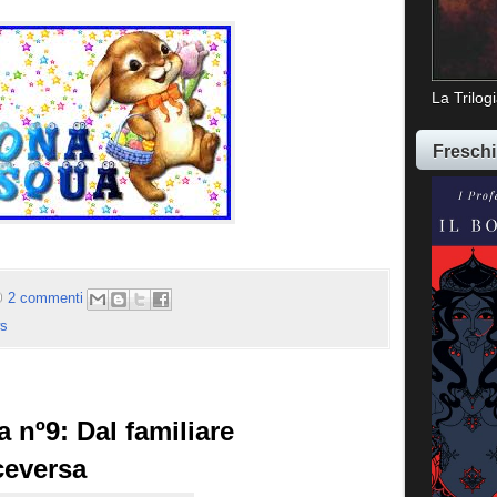
La Trilog
Freschi
2 commenti
s
a nº9: Dal familiare
ceversa