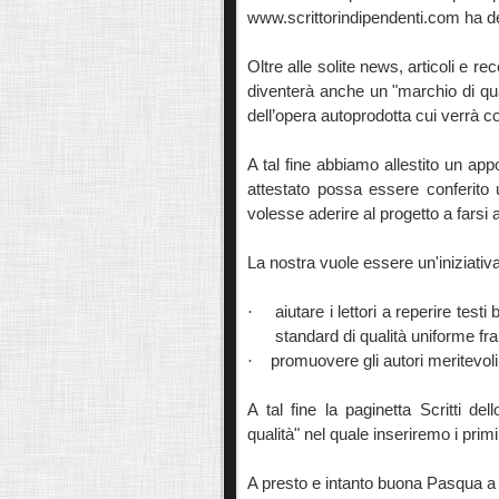
www.scrittorindipendenti.com ha de
Oltre alle solite news, articoli e r
diventerà anche un "marchio di qua
dell’opera autoprodotta cui verrà 
A tal fine abbiamo allestito un app
attestato possa essere conferito u
volesse aderire al progetto a farsi 
La nostra vuole essere un'iniziativ
·
aiutare i lettori a reperire test
standard di qualità uniforme fra 
·
promuovere gli autori meritevoli
A tal fine la paginetta Scritti del
qualità" nel quale inseriremo i prim
A presto e intanto buona Pasqua a t