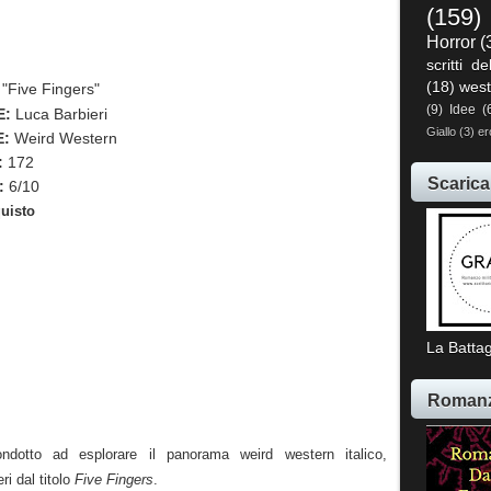
(159)
Horror
(
scritti de
(18)
west
: "Five Fingers"
(9)
Idee
(
E:
Luca Barbieri
Giallo
(3)
er
E:
Weird Western
:
172
Scarica
:
6/10
uisto
La Battag
Romanz
ndotto ad esplorare il panorama weird western italico,
ri dal titolo
Five Fingers
.