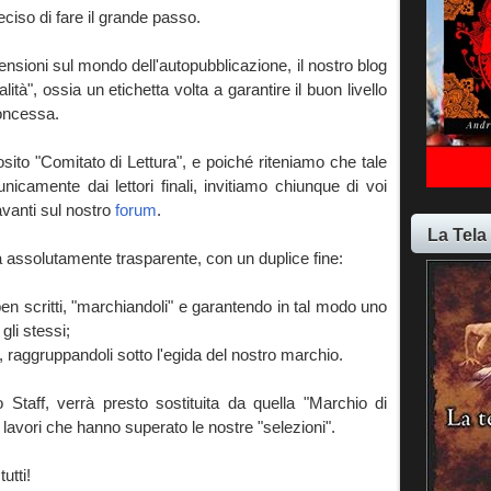
ciso di fare il grande passo.
ecensioni sul mondo dell'autopubblicazione, il nostro blog
lità", ossia un etichetta volta a
garantire il buon livello
concessa.
osito "Comitato di Lettura", e poiché riteniamo che tale
nicamente dai lettori finali, invitiamo chiunque di voi
avanti sul nostro
forum
.
La Tela
a assolutamente trasparente, con un duplice fine:
i ben scritti, "marchiandoli" e garantendo in tal modo uno
gli stessi;
, raggruppandoli sotto l'egida del nostro marchio.
lo Staff, verrà presto sostituita da quella "Marchio di
i lavori che hanno superato le nostre "selezioni".
utti!