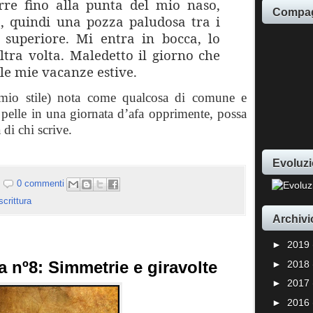
orre fino alla punta del mio naso,
Compag
, quindi una pozza paludosa tra i
 superiore. Mi entra in bocca, lo
altra volta. Maledetto il giorno che
 le mie vacanze estive.
mio stile) nota come qualcosa di comune e
a pelle in una giornata d’afa opprimente, possa
 di chi scrive.
Evoluzi
0 commenti
scrittura
Archivi
►
2019
ra nº8: Simmetrie e giravolte
►
2018
►
2017
►
2016