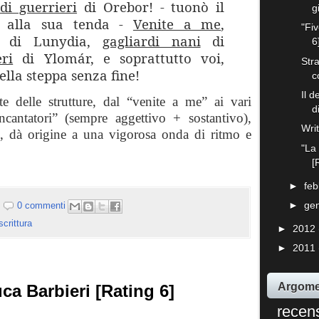
di guerrieri
di Orebor! - tuonò il
g
i alla sua tenda -
Venite a me
,
"Fiv
di Lunydia,
gagliardi nani
di
6
eri
di Ylomár, e soprattutto voi,
Stra
ella steppa senza fine!
c
Il 
e delle strutture, dal “venite a me” ai vari
d
incantatori” (sempre aggettivo + sostantivo),
Wri
ore, dà origine a una vigorosa onda di ritmo e
"La
[
►
fe
0 commenti
►
ge
scrittura
►
2012
►
2011
Argome
ca Barbieri [Rating 6]
recen