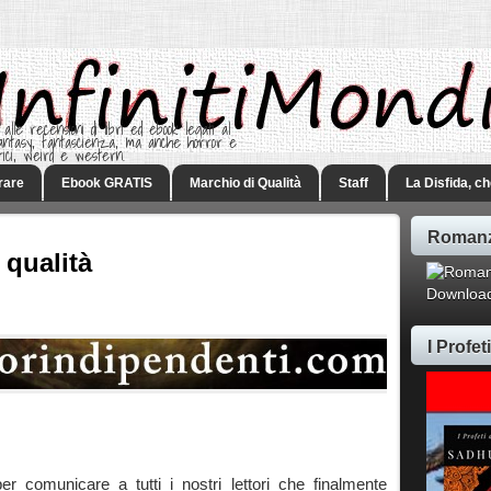
 alle recensioni di libri ed ebook legati al
 Fantasy, fantascienza, ma anche horror e
rici, weird e western.
rare
Ebook GRATIS
Marchio di Qualità
Staff
La Disfida, c
Romanz
 qualità
Download
I Profe
 comunicare a tutti i nostri lettori che finalmente