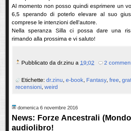
Al momento non posso quindi esprimere un vot
6,5 sperando di poterlo elevare al suo giust
comprese le intenzioni dell’autore.
Nella speranza Silla ci possa dare una risp
rimando alla prossima e vi saluto!
Pubblicato da
dr.zinu
a
19:02
2 comment
Etichette:
dr.zinu
,
e-book
,
Fantasy
,
free
,
gra
recensioni
,
weird
domenica 6 novembre 2016
News: Forze Ancestrali (Mondo 
audiolibro!