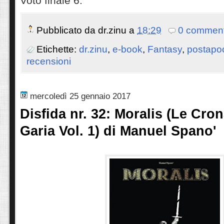
Voto finale 6.
Pubblicato da
dr.zinu
a
18:29
0 comment
Etichette:
dr.zinu
,
e-book
,
Fantasy
,
postapoc
recensioni
mercoledì 25 gennaio 2017
Disfida nr. 32: Moralis (Le Cro
Garia Vol. 1) di Manuel Spano'