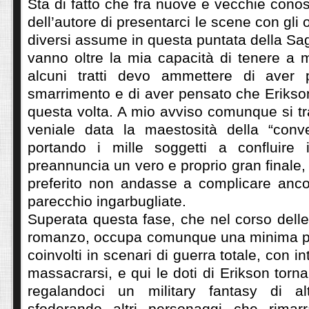
Sta di fatto che fra nuove e vecchie conos
dell’autore di presentarci le scene con gli o
diversi assume in questa puntata della Sa
vanno oltre la mia capacità di tenere a me
alcuni tratti devo ammettere di aver 
smarrimento e di aver pensato che Erikso
questa volta. A mio avviso comunque si tr
veniale data la maestosità della “conv
portando i mille soggetti a confluire 
preannuncia un vero e proprio gran finale,
preferito non andasse a complicare anco
parecchio ingarbugliate.
Superata questa fase, che nel corso dell
romanzo, occupa comunque una minima pa
coinvolti in scenari di guerra totale, con in
massacrarsi, e qui le doti di Erikson torn
regalandoci un military fantasy di alt
sfoderando altri personaggi che rimar