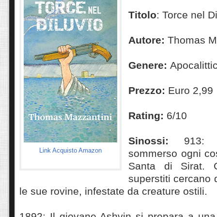
Titolo
: Torce nel D
Autore:
Thomas Ma
Genere:
Apocalitti
Prezzo:
Euro 2,99
Rating:
6/10
Sinossi:
913: 
Link Acquisto Amazon
sommerso ogni cosa
Santa di Sirat. 
superstiti cercano 
le sue rovine, infestate da creature ostili.
1892: Il giovane Ashvin si prepara a una