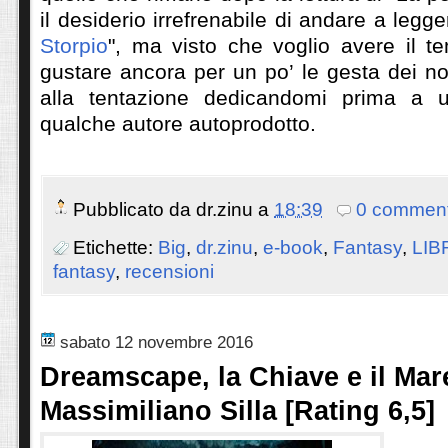
il desiderio irrefrenabile di andare a legge
Storpio
", ma visto che voglio avere il t
gustare ancora per un po’ le gesta dei nos
alla tentazione dedicandomi prima a 
qualche autore autoprodotto.
Pubblicato da
dr.zinu
a
18:39
0 comment
Etichette:
Big
,
dr.zinu
,
e-book
,
Fantasy
,
LIB
fantasy
,
recensioni
sabato 12 novembre 2016
Dreamscape, la Chiave e il Mare
Massimiliano Silla [Rating 6,5]