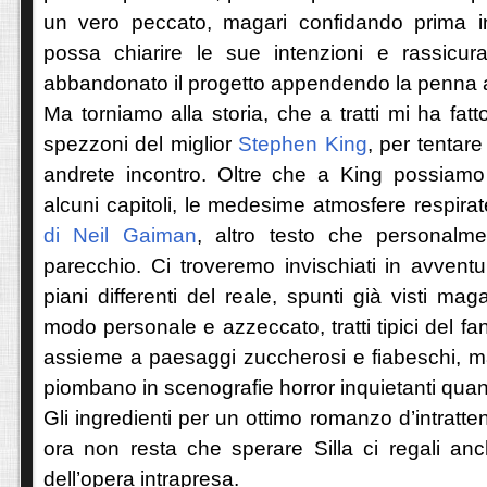
un vero peccato, magari confidando prima i
possa chiarire le sue intenzioni e rassicu
abbandonato il progetto appendendo la penna a
Ma torniamo alla storia, che a tratti mi ha fat
spezzoni del miglior
Stephen King
, per tentare
andrete incontro. Oltre che a King possiamo
alcuni capitoli, le medesime atmosfere respira
di Neil Gaiman
, altro testo che personalm
parecchio. Ci troveremo invischiati in avvent
piani differenti del reale, spunti già visti maga
modo personale e azzeccato, tratti tipici del fant
assieme a paesaggi zuccherosi e fiabeschi, ma
piombano in scenografie horror inquietanti quant
Gli ingredienti per un ottimo romanzo d’intratten
ora non resta che sperare Silla ci regali an
dell’opera intrapresa.