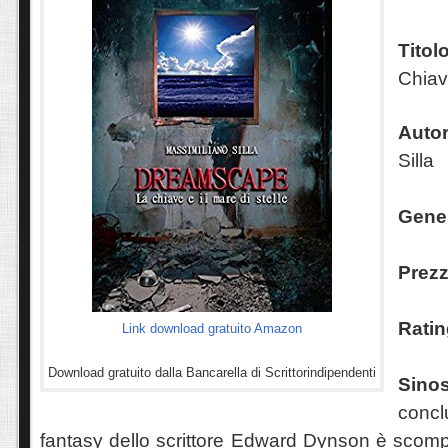
Titol
Chiave
Autor
Silla
Gene
Prezz
Ratin
Link download gratuito Amazon
Download gratuito dalla Bancarella di Scrittorindipendenti
Sin
conc
fantasy dello scrittore Edward Dynson è scomp