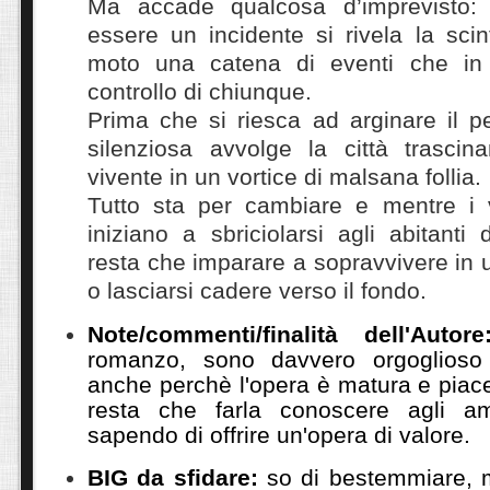
Ma accade qualcosa d’imprevisto:
essere un incidente si rivela la scin
moto una catena di eventi che in
controllo di chiunque.
Prima che si riesca ad arginare il pe
silenziosa avvolge la città trasci
vivente in un vortice di malsana follia.
Tutto sta per cambiare e mentre i va
iniziano a sbriciolarsi agli abitant
resta che imparare a sopravvivere in 
o lasciarsi cadere verso il fondo.
Note/commenti/finalità dell'Autore
romanzo, sono davvero orgoglioso
anche perchè l'opera è matura e piac
resta che farla conoscere agli a
sapendo di offrire un'opera di valore.
BIG da sfidare:
so di bestemmiare, m