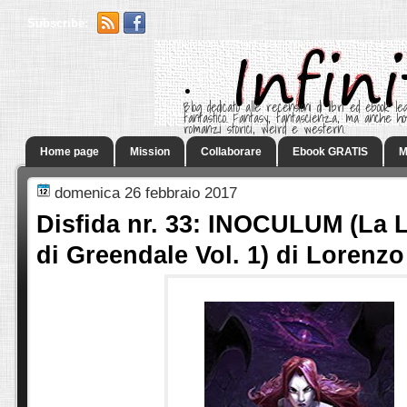
Subscribe:
.
Blog dedicato alle recensioni di libri ed ebook leg
fantastico. Fantasy, fantascienza, ma anche h
romanzi storici, weird e western.
Home page
Mission
Collaborare
Ebook GRATIS
M
domenica 26 febbraio 2017
Disfida nr. 33: INOCULUM (La 
di Greendale Vol. 1) di Lorenzo