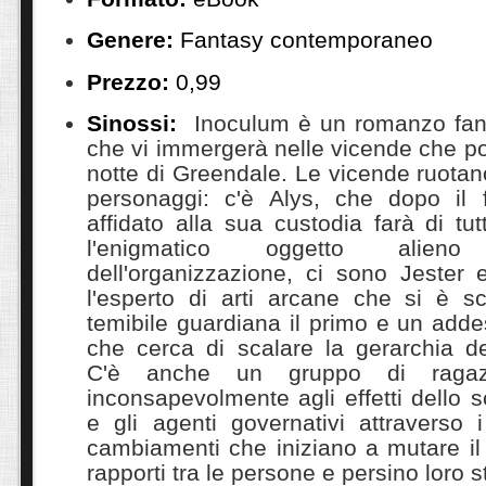
Genere:
Fantasy contemporaneo
Prezzo:
0,99
Sinossi:
Inoculum è un romanzo fant
che vi immergerà nelle vicende che po
notte di Greendale. Le vicende ruotano
personaggi: c'è Alys, che dopo il fu
affidato alla sua custodia farà di tu
l'enigmatico oggetto alie
dell'organizzazione, ci sono Jester 
l'esperto di arti arcane che si è sc
temibile guardiana il primo e un addes
che cerca di scalare la gerarchia de
C'è anche un gruppo di ragaz
inconsapevolmente agli effetti dello s
e gli agenti governativi attraverso i 
cambiamenti che iniziano a mutare il v
rapporti tra le persone e persino loro s