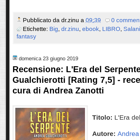
Pubblicato da
dr.zinu
a
09:39
0 comment
Etichette:
Big
,
dr.zinu
,
ebook
,
LIBRO
,
Salani
fantasy
domenica 23 giugno 2019
Recensione: L'Era del Serpent
Gualchierotti [Rating 7,5] - rec
cura di Andrea Zanotti
Titolo:
L'Era de
Autore:
Andrea 