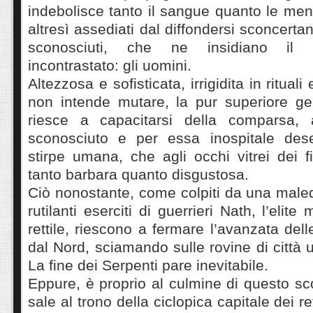
indebolisce tanto il sangue quanto le ment
altresì assediati dal diffondersi sconcertan
sconosciuti, che ne insidiano il r
incontrastato: gli uomini.
Altezzosa e sofisticata, irrigidita in ritual
non intende mutare, la pur superiore gen
riesce a capacitarsi della comparsa,
sconosciuto e per essa inospitale dese
stirpe umana, che agli occhi vitrei dei f
tanto barbara quanto disgustosa.
Ciò nonostante, come colpiti da una male
rutilanti eserciti di guerrieri Nath, l’elite
rettile, riescono a fermare l’avanzata del
dal Nord, sciamando sulle rovine di città 
La fine dei Serpenti pare inevitabile.
Eppure, è proprio al culmine di questo s
sale al trono della ciclopica capitale dei rett