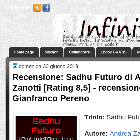
Subscribe:
.
Blog dedicato alle recensioni di libri ed ebook leg
fantastico. Fantasy, fantascienza, ma anche h
romanzi storici, weird e western.
Home page
Mission
Collaborare
Ebook GRATIS
M
domenica 30 giugno 2019
Recensione: Sadhu Futuro di 
Zanotti [Rating 8,5] - recension
Gianfranco Pereno
Titolo:
Sadhu Fut
Autore:
Andrea Za