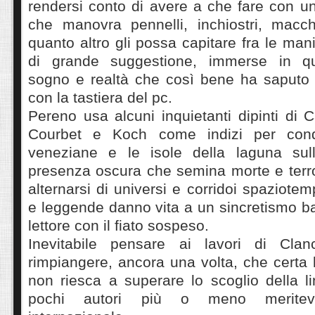
rendersi conto di avere a che fare con un 
che manovra pennelli, inchiostri, macch
quanto altro gli possa capitare fra le man
di grande suggestione, immerse in que
sogno e realtà che così bene ha saputo
con la tastiera del pc.
Pereno usa alcuni inquietanti dipinti di 
Courbet e Koch come indizi per condu
veneziane e le isole della laguna sul
presenza oscura che semina morte e terro
alternarsi di universi e corridoi spaziotem
e leggende danno vita a un sincretismo bat
lettore con il fiato sospeso.
Inevitabile pensare ai lavori di Cl
rimpiangere, ancora una volta, che certa l
non riesca a superare lo scoglio della l
pochi autori più o meno meritevol