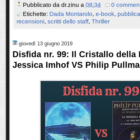
Pubblicato da
dr.zinu
a
08:34
0 comment
Etichette:
Dada Montarolo
,
e-book
,
pubblica
recensioni
,
scritti dello staff
,
Thriller
giovedì 13 giugno 2019
Disfida nr. 99: Il Cristallo della
Jessica Imhof VS Philip Pullm