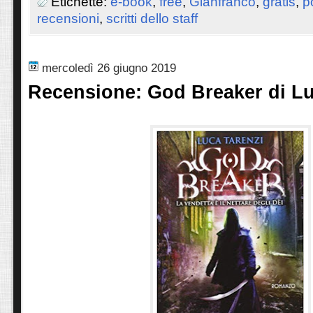
Etichette:
e-book
,
free
,
Gianfranco
,
gratis
,
p
recensioni
,
scritti dello staff
mercoledì 26 giugno 2019
Recensione: God Breaker di Lu