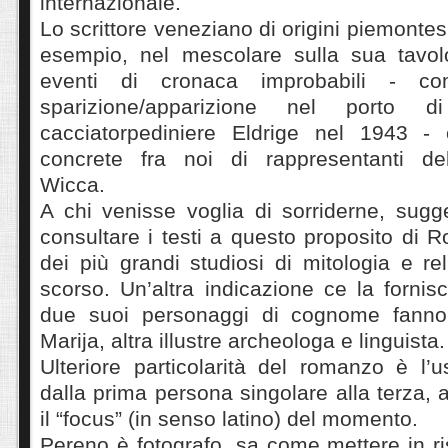
internazionale.
Lo scrittore veneziano di origini piemontesi
esempio, nel mescolare sulla sua tavol
eventi di cronaca improbabili - c
sparizione/apparizione nel porto di
cacciatorpediniere Eldrige nel 1943 -
concrete fra noi di rappresentanti dell
Wicca.
A chi venisse voglia di sorriderne, sugg
consultare i testi a questo proposito di 
dei più grandi studiosi di mitologia e re
scorso. Un’altra indicazione ce la forni
due suoi personaggi di cognome fann
Marija, altra illustre archeologa e linguista
Ulteriore particolarità del romanzo è l’
dalla prima persona singolare alla terza, 
il “focus” (in senso latino) del momento.
Pereno è fotografo, sa come mettere in ri