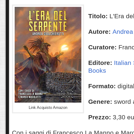
Titolo:
L'Era de
Autore:
Andrea 
Curatore:
Fran
Editore:
Italia
Books
Formato:
digita
Genere:
sword 
Link Acquisto Amazon
Prezzo:
3,30 eu
Con i saggi di Francesco La Manno e Marc