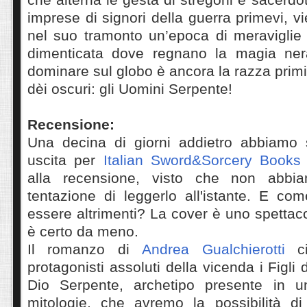
imprese di signori della guerra primevi, v
nel suo tramonto un’epoca di meraviglie te
dimenticata dove regnano la magia nera
dominare sul globo è ancora la razza primi
dèi oscuri: gli Uomini Serpente!
Recensione:
Una decina di giorni addietro abbiamo s
uscita per
Italian Sword&Sorcery Books
alla recensione, visto che non abbiam
tentazione di leggerlo all'istante. E co
essere altrimenti? La cover è uno spettac
è certo da meno.
Il romanzo di
Andrea Gualchierotti
ci
protagonisti assoluti della vicenda i Figli d
Dio Serpente, archetipo presente in un
mitologie, che avremo la possibilità di