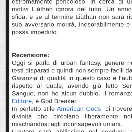
estremamente pericoloso, in cerca di u
motivi Liàthan ignora del tutto. Un anno
sfida, e se al termine Liàthan non sarà ri
suo avversario morirà, inesorabilmente e
possa impedirlo.
Recensione:
Oggi si parla di urban fantasy, genere n
testi disparati e quindi non sempre facili da
Garanzia di qualità in questo caso è l’aut
rispetto al quale, avendo già letto Se
Sangue, non ho alcun dubbio. Il romanz
Editore
, è God Breaker.
In perfetto stile
American Gods
, ci trover
divinità che circolano liberamente n
mischiandosi agli inconsapevoli umani.
L’autore sarà abilissimo nel condurci 