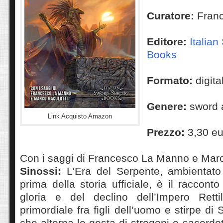
Curatore:
Fran
Editore:
Italia
Books
Formato:
digita
Genere:
sword 
Link Acquisto Amazon
Prezzo:
3,30 eu
Con i saggi di Francesco La Manno e Marc
Sinossi:
L’Era del Serpente, ambientato
prima della storia ufficiale, è il raccont
gloria e del declino dell’Impero Retti
primordiale fra figli dell’uomo e stirpe di 
che alterna le gesta di stregoni e sacerd