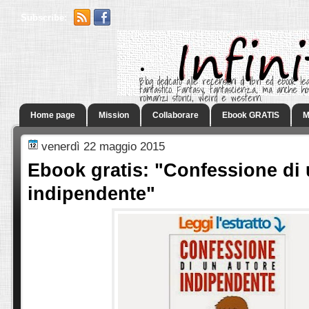
Subscribe:
.
Blog dedicato alle recensioni di libri ed ebook leg
fantastico. Fantasy, fantascienza, ma anche h
romanzi storici, weird e western.
Home page
Mission
Collaborare
Ebook GRATIS
M
venerdì 22 maggio 2015
Ebook gratis: "Confessione di 
indipendente"