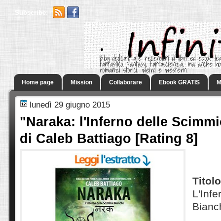
Subscribe:
.
Blog dedicato alle recensioni di libri ed ebook leg
fantastico. Fantasy, fantascienza, ma anche h
romanzi storici, weird e western.
Home page
Mission
Collaborare
Ebook GRATIS
M
lunedì 29 giugno 2015
"Naraka: l'Inferno delle Scimm
di Caleb Battiago [Rating 8]
Titolo
L'Inf
Bianc