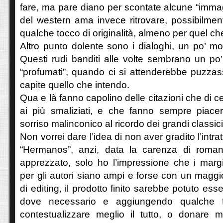
fare, ma pare diano per scontate alcune “imma
del western ama invece ritrovare, possibilmen
qualche tocco di originalità, almeno per quel ch
Altro punto dolente sono i dialoghi, un po’ mo
Questi rudi banditi alle volte sembrano un po’
“profumati”, quando ci si attenderebbe puzzass
capite quello che intendo.
Qua e là fanno capolino delle citazioni che di 
ai più smaliziati, e che fanno sempre piace
sorriso malinconico al ricordo dei grandi classic
Non vorrei dare l’idea di non aver gradito l’intra
“Hermanos”, anzi, data la carenza di roman
apprezzato, solo ho l’impressione che i margi
per gli autori siano ampi e forse con un magg
di editing, il prodotto finito sarebbe potuto ess
dove necessario e aggiungendo qualche fr
contestualizzare meglio il tutto, o donare m