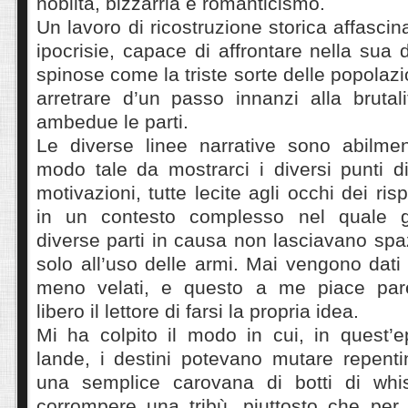
nobiltà, bizzarria e romanticismo.
Un lavoro di ricostruzione storica affascinan
ipocrisie, capace di affrontare nella sua
spinose come la triste sorte delle popolaz
arretrare d’un passo innanzi alla brut
ambedue le parti.
Le diverse linee narrative sono abilme
modo tale da mostrarci i diversi punti di
motivazioni, tutte lecite agli occhi dei risp
in un contesto complesso nel quale gli
diverse parti in causa non lasciavano spa
solo all’uso delle armi. Mai vengono dati 
meno velati, e questo a me piace pare
libero il lettore di farsi la propria idea.
Mi ha colpito il modo in cui, in quest’
lande, i destini potevano mutare repent
una semplice carovana di botti di whis
corrompere una tribù, piuttosto che per 