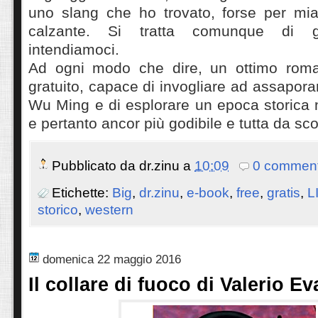
uno slang che ho trovato, forse per mi
calzante. Si tratta comunque di g
intendiamoci.
Ad ogni modo che dire, un ottimo rom
gratuito, capace di invogliare ad assapora
Wu Ming e di esplorare un epoca storica 
e pertanto ancor più godibile e tutta da sco
Pubblicato da
dr.zinu
a
10:09
0 comment
Etichette:
Big
,
dr.zinu
,
e-book
,
free
,
gratis
,
L
storico
,
western
domenica 22 maggio 2016
Il collare di fuoco di Valerio Ev