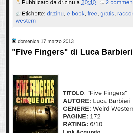
Pubblicato da
dr.zinu
a
20:40
2 comment
Etichette:
dr.zinu
,
e-book
,
free
,
gratis
,
raccon
western
domenica 17 marzo 2013
"Five Fingers" di Luca Barbieri
: "Five Fingers"
TITOLO
AUTORE:
Luca Barbieri
GENERE:
Weird Wester
PAGINE:
172
RATING:
6/10
Link Acquisto