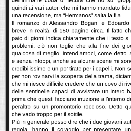
dell’immane coda di lettura che ho sul gro
quindi ai vari autori che mi hanno mandato fiduci
una recensione, ma “Hermanos” salta la fila.
Il romanzo di Alessandro Bogani e Edoardo 
breve in realtà, di 150 pagine circa. Il fatto ch
paio di giorni indica chiaramente che il testo s
problemi, ciò non toglie che alla fine dei gio
qualcosa di meglio. Intendiamoci, come detto la
e senza intoppi, anche se alcune scene mi so
credibilissime e un po’ tirate per i capelli. Non 
per non rovinarvi la scoperta della trama, dici
che mi riesce difficile credere che un covo di ri
delle sentinelle capaci di avvistare un intero ba
prima che questi facciano irruzione all’interno 
peraltro su un promontorio roccioso. Detto qu
che vado troppo per il sottile.
Più in generale posso dire che i due giovani aut
regola, hanno il coraggio per presentare u