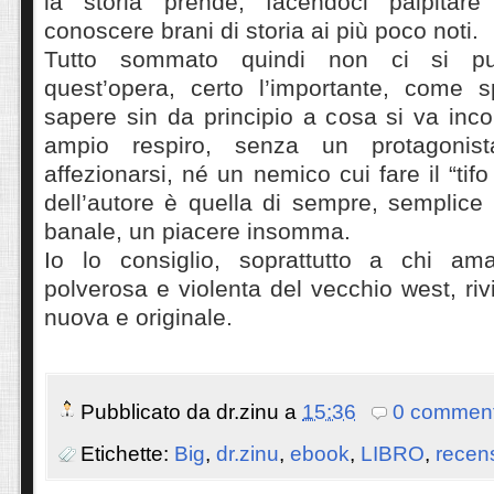
la storia prende, facendoci palpitar
conoscere brani di storia ai più poco noti.
Tutto sommato quindi non ci si pu
quest’opera, certo l’importante, come 
sapere sin da principio a cosa si va inc
ampio respiro, senza un protagonist
affezionarsi, né un nemico cui fare il “tif
dell’autore è quella di sempre, semplice
banale, un piacere insomma.
Io lo consiglio, soprattutto a chi ama
polverosa e violenta del vecchio west, riv
nuova e originale.
Pubblicato da
dr.zinu
a
15:36
0 comment
Etichette:
Big
,
dr.zinu
,
ebook
,
LIBRO
,
recen