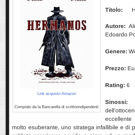
Titolo:
H
Autore:
Al
Edoardo Po
Genere:
We
Prezzo:
Eur
Rating:
6
Link acquisto Amazon
Sinoss
Compralo da la Bancarella di scrittorindipendenti
dell’ottoc
eccellente
molto esuberante, uno stratega infallibile e di