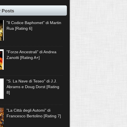
r Posts
"Il Codice Baphomet" di Martin
Rua [Rating 6]
"Forze Ancestrali" di Andrea
Zanotti [Rating A+]
"S. La Nave di Teseo" di J.J.
Abrams e Doug Dorst [Rating
8]
"La Città degli Automi" di
Francesco Bertolino [Rating 7]