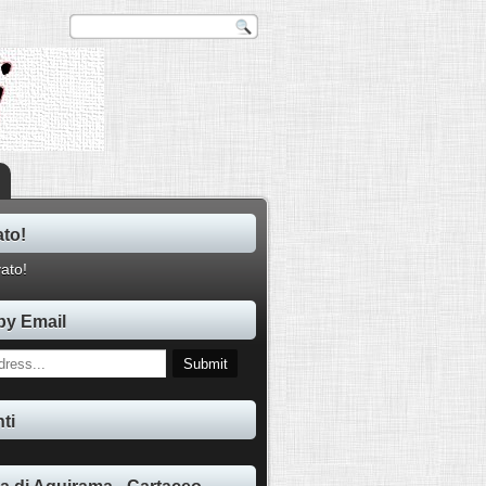
ato!
by Email
ti