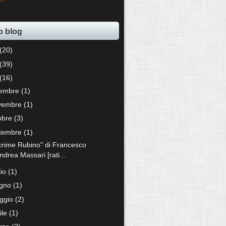
o blog
(20)
(39)
(16)
cembre
(1)
vembre
(1)
tobre
(3)
ttembre
(1)
crime Rubino" di Francesco
ndrea Massari [rati...
lio
(1)
ugno
(1)
ggio
(2)
ile
(1)