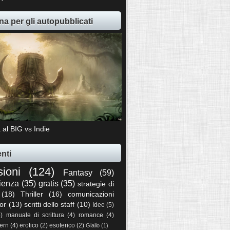
na per gli autopubblicati
 al BIG vs Indie
nti
sioni
(124)
Fantasy
(59)
ienza
(35)
gratis
(35)
strategie di
(18)
Thriller
(16)
comunicazioni
or
(13)
scritti dello staff
(10)
Idee
(5)
5)
manuale di scrittura
(4)
romance
(4)
ern
(4)
erotico
(2)
esoterico
(2)
Giallo
(1)