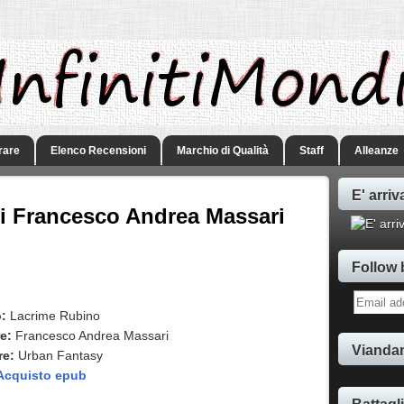
rare
Elenco Recensioni
Marchio di Qualità
Staff
Alleanze
E' arriv
i Francesco Andrea Massari
Follow 
o:
Lacrime Rubino
re:
Francesco Andrea Massari
Viandan
re:
Urban Fantasy
Acquisto epub