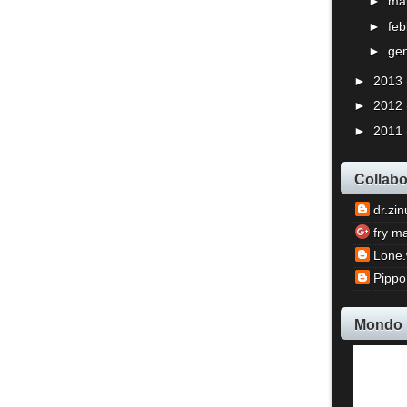
►
ma
►
fe
►
ge
►
2013
►
2012
►
2011
Collabo
dr.zin
fry m
Lone.
Pippo
Mondo 