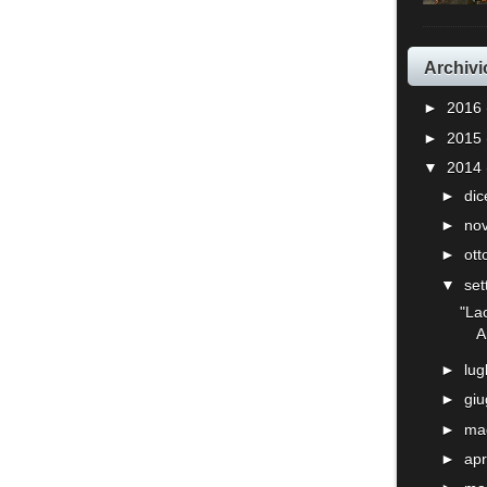
Archivi
►
2016
►
2015
▼
2014
►
di
►
no
►
ot
▼
se
"La
A
►
lug
►
gi
►
ma
►
apr