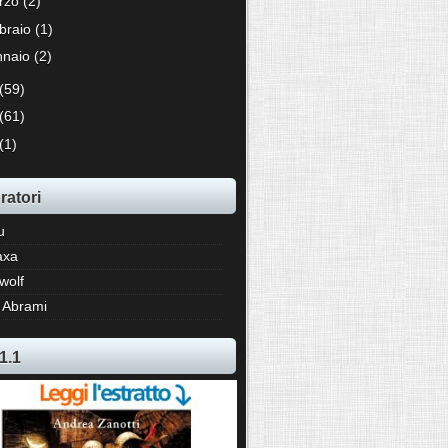
rzo
(2)
bbraio
(1)
nnaio
(2)
(59)
(61)
(1)
ratori
u
axa
wolf
 Abrami
1.1