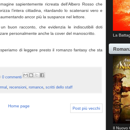
l’immagine sapientemente ricreata dell’Albero Rosso che
orizza l’intera cittadina, ritardando lo scatenarsi vero e
, aumentando ancor più la suspance nel lettore.
 buon racconto, che evidenzia le indiscutibili doti
lizzare personalmente anche la cover del manoscritto.
La Battag
Romanz
 speriamo di leggere presto il romanzo fantasy che sta
0 commenti
rmal
,
recensioni
,
romance
,
scritti dello staff
Home page
Post più vecchi
Il Nuovo 