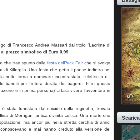
Battagl
ngo di Francesco Andrea Massari dal titolo “Lacrime di
e al
prezzo simbolico di Euro 0,99
.
ico che trae spunto dalla
festa delPuck Fair
che si svolge
ina di Killorglin. Una festa che getta il paese indietro nel
a notte torna a dominare incontrastata, l’elettricità e i
o banditi per l’intera durata dei bagordi. E’ in questo
razione è in prima persona) ci farà vivere l’avventura in
 è stata funestata dal suicidio della reginetta, trovata
llina di Morrigan, antica divinità celtica. Una morte che
Scarica
popolazione, ma ancor più nella stretta cerchia di amici
 conoscevano e mai hanno creduto alla versione del