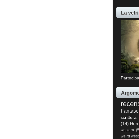
La vetri
Partecipa
Argome
recen
Fantasc
scrittura
(14)
Horr
western
(
weird west