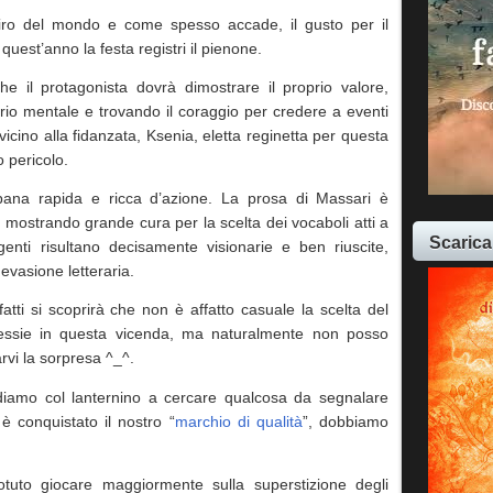
giro del mondo e come spesso accade, il gusto per il
uest’anno la festa registri il pienone.
che il protagonista dovrà dimostrare il proprio valore,
rio mentale e trovando il coraggio per credere a eventi
vicino alla fidanzata, Ksenia, eletta reginetta per questa
o pericolo.
ana rapida e ricca d’azione. La prosa di Massari è
mostrando grande cura per la scelta dei vocaboli atti a
Scarica
genti risultano decisamente visionarie e ben riuscite,
evasione letteraria.
tti si scoprirà che non è affatto casuale la scelta del
 Jessie in questa vicenda, ma naturalmente non posso
rvi la sorpresa ^_^.
andiamo col lanternino a cercare qualcosa da segnalare
è conquistato il nostro “
marchio di qualità
”, dobbiamo
uto giocare maggiormente sulla superstizione degli