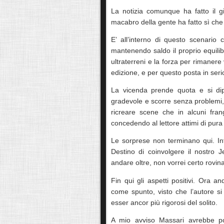
La notizia comunque ha fatto il 
macabro della gente ha fatto sì che q
E’ all’interno di questo scenario 
mantenendo saldo il proprio equilib
ultraterreni e la forza per rimanere 
edizione, e per questo posta in seri
La vicenda prende quota e si dip
gradevole e scorre senza problemi, 
ricreare scene che in alcuni fran
concedendo al lettore attimi di pura 
Le sorprese non terminano qui. Infa
Destino di coinvolgere il nostro
andare oltre, non vorrei certo rovina
Fin qui gli aspetti positivi. Ora 
come spunto, visto che l’autore si 
esser ancor più rigorosi del solito.
A mio avviso Massari avrebbe pot