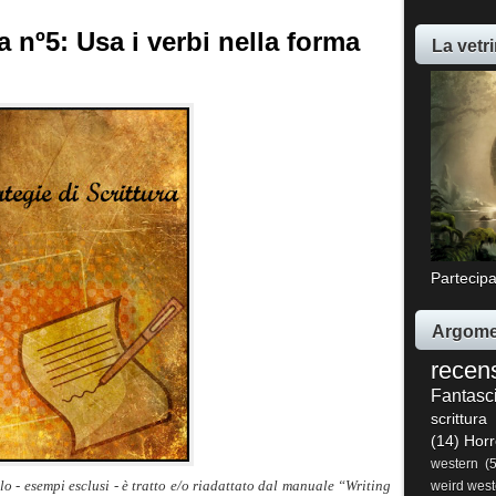
ra nº5: Usa i verbi nella forma
La vetri
Partecipa
Argome
recen
Fantasc
scrittura
(14)
Horr
western
(
lo - esempi esclusi - è tratto e/o riadattato dal manuale “Writing
weird west