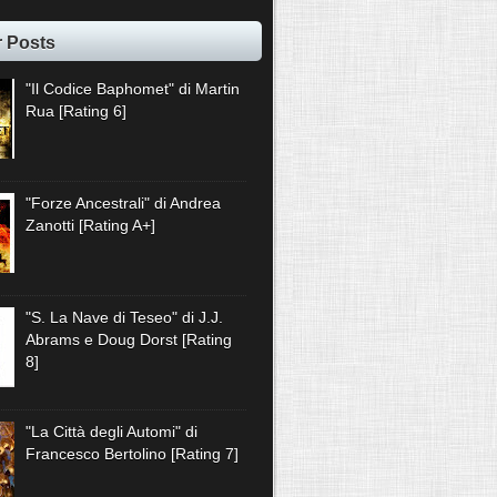
r Posts
"Il Codice Baphomet" di Martin
Rua [Rating 6]
"Forze Ancestrali" di Andrea
Zanotti [Rating A+]
"S. La Nave di Teseo" di J.J.
Abrams e Doug Dorst [Rating
8]
"La Città degli Automi" di
Francesco Bertolino [Rating 7]