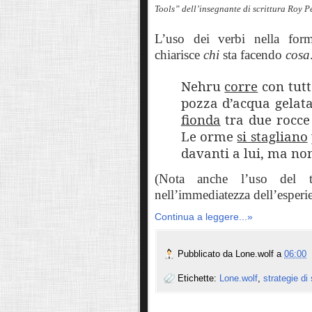
Tools” dell’insegnante di scrittura Roy 
L’uso dei verbi nella form
chiarisce
chi
sta facendo
cosa
Nehru
corre
con tutt
pozza d’acqua gelat
fionda
tra due rocce
Le orme
si stagliano
davanti a lui, ma no
(Nota anche l’uso del t
nell’immediatezza dell’esperie
Continua a leggere...»
Pubblicato da
Lone.wolf
a
06:00
Etichette:
Lone.wolf
,
strategie di 