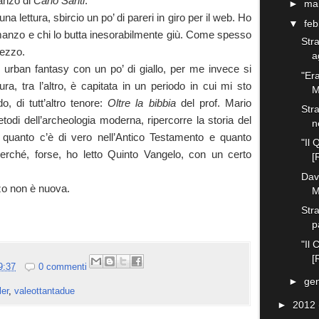
anzo di
Carlo Santi
.
►
ma
 lettura, sbircio un po’ di pareri in giro per il web. Ho
▼
fe
omanzo e chi lo butta inesorabilmente giù. Come spesso
Stra
mezzo.
a
n urban fantasy con un po’ di giallo, per me invece si
"Er
tura, tra l’altro, è capitata in un periodo in cui mi sto
M
o, di tutt’altro tenore:
Oltre la bibbia
del prof. Mario
Stra
todi dell’archeologia moderna, ripercorre la storia del
n
o quanto c’è di vero nell’Antico Testamento e quanto
"Il 
rché, forse, ho letto Quinto Vangelo, con un certo
[
Dav
zo non è nuova.
M
Stra
p
"Il
[
9:37
0 commenti
►
ge
ler
,
valeottantadue
►
2012