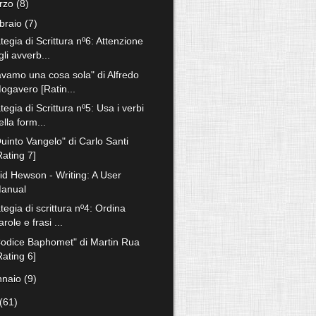
rzo
(8)
bbraio
(7)
tegia di Scrittura nº6: Attenzione
gli avverb...
avamo una cosa sola" di Alfredo
ogavero [Ratin...
tegia di Scrittura nº5: Usa i verbi
ella form...
Quinto Vangelo" di Carlo Santi
Rating 7]
id Hewson - Writing: A User
anual
tegia di scrittura nº4: Ordina
arole e frasi ...
 Codice Baphomet" di Martin Rua
Rating 6]
nnaio
(9)
(61)