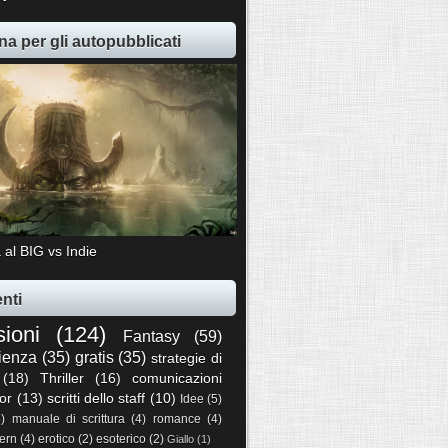
na per gli autopubblicati
 al BIG vs Indie
nti
sioni
(124)
Fantasy
(59)
ienza
(35)
gratis
(35)
strategie di
(18)
Thriller
(16)
comunicazioni
or
(13)
scritti dello staff
(10)
Idee
(5)
5)
manuale di scrittura
(4)
romance
(4)
ern
(4)
erotico
(2)
esoterico
(2)
Giallo
(1)