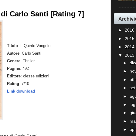
di Carlo Santi [Rating 7]
Archivi
►
2016
►
2015
Titolo
: Il Quinto Vangelo
►
2014
Autore
: Carlo Santi
▼
2013
Genere
: Thriller
►
di
Pagine
: 492
►
no
Editore
: ciesse edizioni
►
ot
Rating
: 7/10
►
se
Link download
►
ag
►
lug
►
gi
►
ma
►
apr