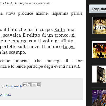
Peter Clark, che ringrazio immensamente!
Popula
a attiva produce azione, risparmia parole,
.
o il fiato che ha in corpo.
Salta
una
a,
scavalca
il relitto di un tronco,
si
 e ne
emerge
con il volto graffiato.
perfette sulla neve. Il nemico
fugge
n ha scampo.
empo presente, che immerge il lettore
nza e lo rende partecipe degli eventi narrati).
4 commenti
scrittura