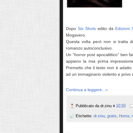
Dopo
Six Shots
edito da
Edizioni X
Mogavero.
Questa volta però non si tratta d
romanzo autoconclusivo.
Un “horror post apocalittico” ben fa
appieno la mia prima impressione 
Premetto che il testo non è adatto 
ad un immaginario violento e privo 
Continua a leggere...»
Pubblicato da
dr.zinu
a
10:50
Etichette:
dr.zinu
,
gratis
,
Horror
,