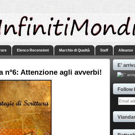
rare
Elenco Recensioni
Marchio di Qualità
Staff
Alleanze
E' arriv
ra nº6: Attenzione agli avverbi!
Follow 
Viandan