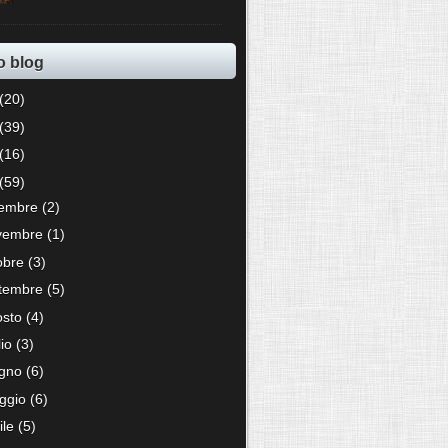
o blog
(20)
(39)
(16)
(59)
cembre
(2)
vembre
(1)
tobre
(3)
ttembre
(5)
osto
(4)
lio
(3)
ugno
(6)
ggio
(6)
ile
(5)