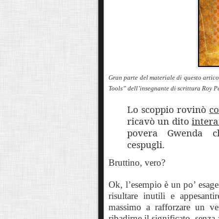
Gran parte del materiale di questo artico
Tools” dell’insegnante di scrittura Roy 
Lo scoppio rovinò
c
ricavò un dito
inter
povera Gwenda c
cespugli.
Bruttino, vero?
Ok, l’esempio è un po’ esage
risultare inutili e appesant
massimo a rafforzare un v
ribadirne il significato, senz