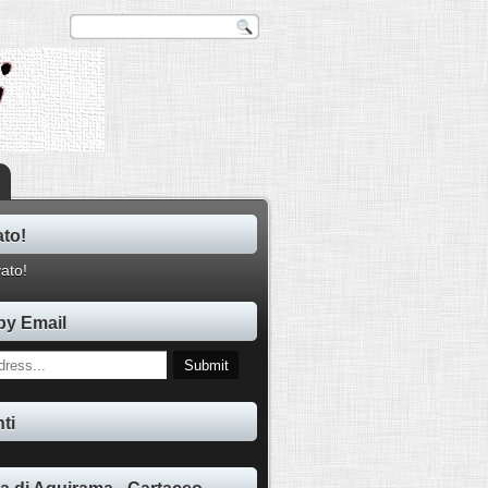
ato!
by Email
ti