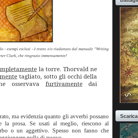
Battagl
lo - esempi esclusi - è tratto e/o riadattato dal manuale “Writing
Peter Clark, che ringrazio immensamente!
ompletamente
la torre. Thorvald ne
amente
tagliato, sotto gli occhi della
he osservava
furtivamente
dai
rato, ma evidenzia quanto gli avverbi possano
Scarica
ire la prosa. Se usati al meglio, riescono al
erbo o un aggettivo. Spesso non fanno che
a aggiungere nulla di nuovo.