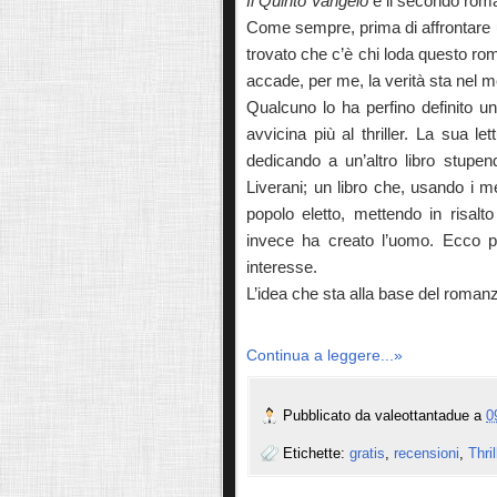
Il Quinto Vangelo
è il secondo rom
Come sempre, prima di affrontare una
trovato che c’è chi loda questo r
accade, per me, la verità sta nel 
Qualcuno lo ha perfino definito u
avvicina più al thriller. La sua let
dedicando a un’altro libro stupend
Liverani; un libro che, usando i me
popolo eletto, mettendo in risalt
invece ha creato l’uomo. Ecco pe
interesse.
L’idea che sta alla base del roman
Continua a leggere...»
Pubblicato da
valeottantadue
a
0
Etichette:
gratis
,
recensioni
,
Thril