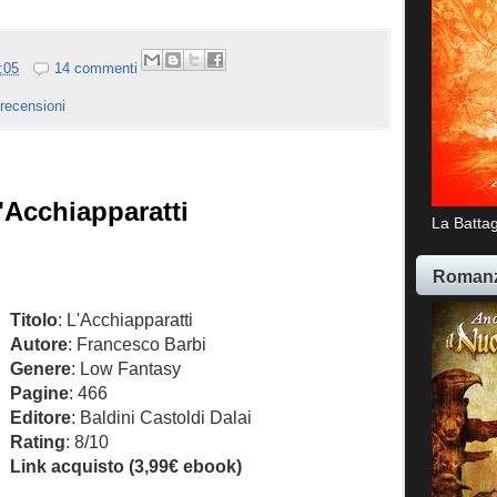
:05
14 commenti
recensioni
'Acchiapparatti
La Battag
Romanz
Titolo
: L'Acchiapparatti
Autore
: Francesco Barbi
Genere
: Low Fantasy
Pagine
: 466
Editore
: Baldini Castoldi Dalai
Rating
: 8/10
Link acquisto (3,99€ ebook)