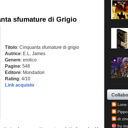
nta sfumature di Grigio
Titolo
: Cinquanta sfumature di grigio
Autrice
: E.L. James
Genere
: erotico
Pagine
: 548
Editore
: Mondadori
Rating
: 4/10
Link acquisto
Collabo
Lone.
Pippo
dr.zin
fry m