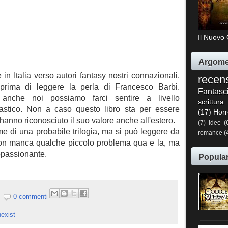
Il Nuovo 
Argome
n Italia verso autori fantasy nostri connazionali.
recen
prima di leggere la perla di Francesco Barbi.
Fantasc
nche noi possiamo farci sentire a livello
scrittura
tastico. Non a caso questo libro sta per essere
(17)
Horr
h
anno riconosciuto il suo valore anche all'estero.
(7)
Idee
(
me di una probabile trilogia, ma si può leggere da
romance
(
on manca qualche piccolo problema qua e la, ma
ppassionante.
Popula
0 commenti
exist