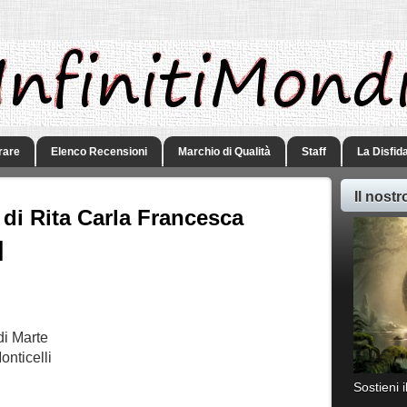
rare
Elenco Recensioni
Marchio di Qualità
Staff
La Disfid
Il nost
di Rita Carla Francesca
]
di Marte
onticelli
Sostieni 