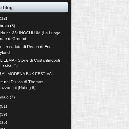
o blog
(12)
bbraio
(5)
fida nr. 33: INOCULUM (La Lunga
otte di Greend...
o. La caduta di Reach di Eric
ylund
IL ELMA - Storie di Costantinopoli
i Isabel Gi...
 AL MODENA BUK FESTIVAL
ce nel Diluvio di Thomas
azzantini [Rating 6]
nnaio
(7)
(51)
(39)
(16)