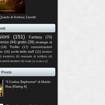
Quarto di Andrea Zanotti
nti
sioni
(151)
Fantasy
(70)
ienza
(44)
gratis
(39)
strategie di
(18)
Thriller
(17)
comunicazioni
or
(16)
scritti dello staff
(11)
western
6)
esoterico
(6)
manuale di scrittura
(4)
4)
weird western
(4)
Giallo
(2)
erotico
(2)
r Posts
"Il Codice Baphomet" di Martin
Rua [Rating 6]