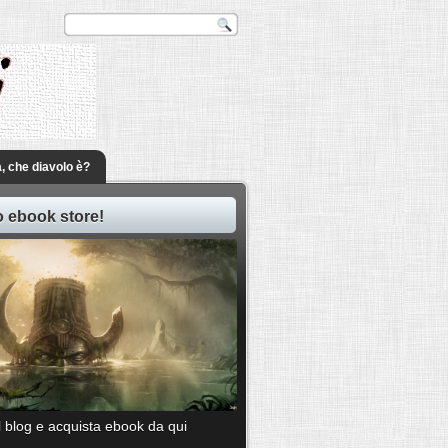
a, che diavolo è?
ro ebook store!
il blog e acquista ebook da qui