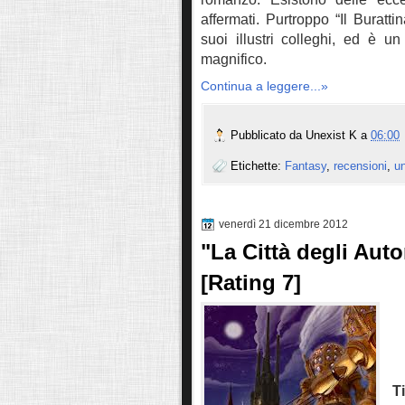
affermati. Purtroppo “Il Buratti
suoi illustri colleghi, ed è 
magnifico.
Continua a leggere...»
Pubblicato da
Unexist K
a
06:00
Etichette:
Fantasy
,
recensioni
,
un
venerdì 21 dicembre 2012
"La Città degli Aut
[Rating 7]
T