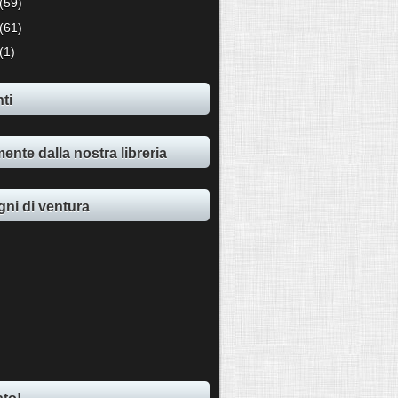
(59)
(61)
(1)
ti
ente dalla nostra libreria
ni di ventura
ato!