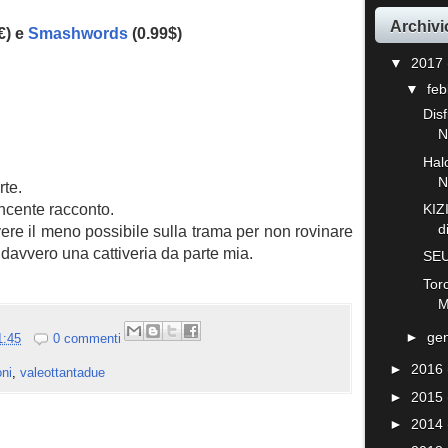
Archivi
€) e
Smashwords
(0.99$)
▼
2017
▼
fe
Dis
N
Hal
N
rte.
ncente racconto.
KIZ
d
vere il meno possibile sulla trama per non rovinare
davvero una cattiveria da parte mia.
SEU
Tor
M
►
ge
1:45
0 commenti
►
2016
oni
,
valeottantadue
►
2015
►
2014