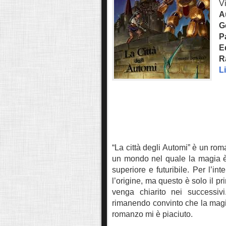
V
A
G
P
E
R
L
“La città degli Automi” è un ro
un mondo nel quale la magia è
superiore e futuribile. Per l’i
l’origine, ma
questo è solo il pr
venga chiarito nei successivi
rimanendo convinto che la magia 
romanzo mi è piaciuto.