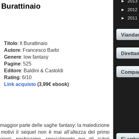
►
2013
 Burattinaio
►
2012
►
2011
Viandan
Titolo
: Il Burattinaio
Autore
: Francesco Barbi
Direttam
Genere
: low fantasy
Pagine
: 525
Editore
: Baldini & Castoldi
Compag
Rating
: 6/10
Link acquisto
(3,99€ ebook)
 maggior parte delle saghe fantasy: la maledizione
 motivi il sequel non è mai all'altezza del primo
E' arriv
zioni, pochissime, specialmente per gli autori