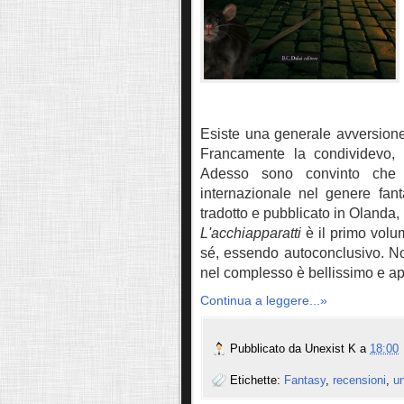
Esiste una generale avversione i
Francamente la condividevo, 
Adesso sono convinto che a
internazionale nel genere fan
tradotto e pubblicato in Olanda
,
L'acchiapparatti
è il primo volu
sé, essendo autoconclusivo. N
nel complesso è bellissimo e a
Continua a leggere...»
Pubblicato da
Unexist K
a
18:00
Etichette:
Fantasy
,
recensioni
,
un