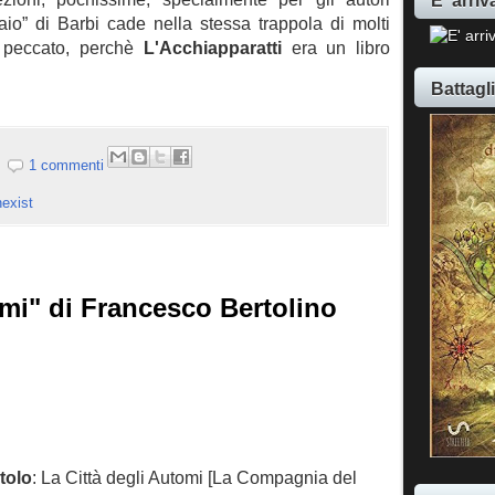
naio” di Barbi cade nella stessa trappola di molti
un peccato, perchè
L
'Acchiapparatti
era
un libro
Battagl
1 commenti
exist
omi" di Francesco Bertolino
itolo
: La
C
ittà degli Automi [La Compagnia del