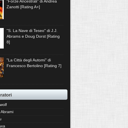
"Forze Ancestrali" di Andrea
Zanotti [Rating A+]
"S. La Nave di Teseo" di J.J.
Abrams e Doug Dorst [Rating
8]
"La Città degli Automi" di
Francesco Bertolino [Rating 7]
ratori
wolf
 Abrami
u
axa