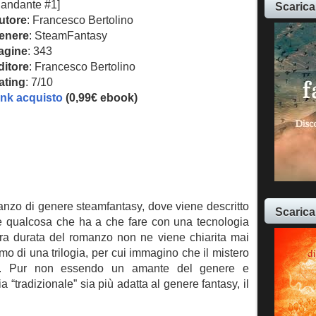
iandante #1]
Scarica
utore
: Francesco Bertolino
enere
: SteamFantasy
agine
: 343
ditore
: Francesco Bertolino
ating
: 7/10
ink acquisto
(0,99€ ebook)
manzo di genere steamfantasy, dove viene descritto
Scarica
 qualcosa che ha a che fare con una tecnologia
ntera durata del romanzo non ne viene chiarita mai
imo di una trilogia, per cui immagino che il mistero
. Pur non essendo un amante del genere e
“tradizionale” sia più adatta al genere fantasy, il