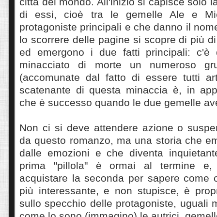
città del mondo. All'inizio si capisce solo l
di essi, cioè tra le gemelle Ale e M
protagoniste principali e che danno il no
lo scorrere delle pagine si scopre di più di 
ed emergono i due fatti principali: c'
minacciato di morte un numeroso gr
(accomunate dal fatto di essere tutti ar
scatenante di questa minaccia è, in ap
che è successo quando le due gemelle ave
Non ci si deve attendere azione o susp
da questo romanzo, ma una storia che eme
dalle emozioni e che diventa inquietan
prima "pillola" è ormai al termine e,
acquistare la seconda per sapere come c
più interessante, e non stupisce, è prop
sullo specchio delle protagoniste, uguali 
come lo sono (immagino) le autrici, gemelle