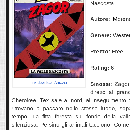
Nascosta
Autore:
M
oren
Genere:
Weste
Prezzo:
Free
Rating:
6
Link download Amazon
Sinossi:
Zagor
diretto al gra
Cherokee. Tex sale al nord, all'inseguimento 
ritrovano a passare nello stesso luogo, separ
tempo. La fitta foresta sul fondo della val
silenziosa. Persino gli animali tacciono. Come