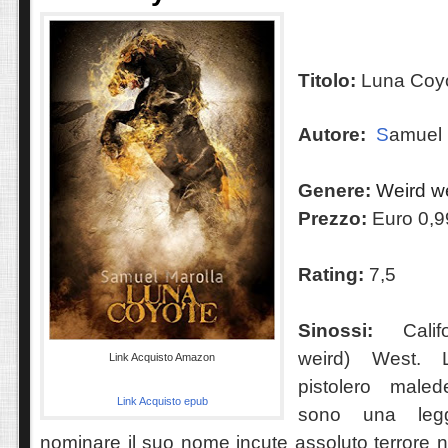
Titolo:
Luna Coy
Autore:
S
amuel 
Genere:
Weird w
Prezzo:
Euro 0,9
Rating:
7,5
Sinossi:
Cali
weird) West. 
Link Acquisto Amazon
pistolero maled
Link Acquisto epub
sono una leg
nominare il suo nome incute assoluto terrore n