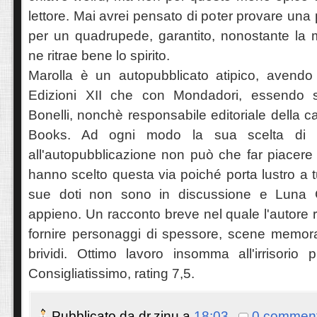
lettore. Mai avrei pensato di poter provare una
per un quadrupede, garantito, nonostante la 
ne ritrae bene lo spirito.
Marolla è un autopubblicato atipico, avendo
Edizioni XII che con Mondadori, essendo s
Bonelli, nonchè responsabile editoriale della c
Books. Ad ogni modo la sua scelta di d
all'autopubblicazione non può che far piacere a
hanno scelto questa via poiché porta lustro a t
sue doti non sono in discussione e Luna 
appieno. Un racconto breve nel quale l'autore
fornire personaggi di spessore, scene memora
brividi. Ottimo lavoro insomma all'irrisorio 
Consigliatissimo, rating 7,
5.
Pubblicato da
dr.zinu
a
18:03
0 comment