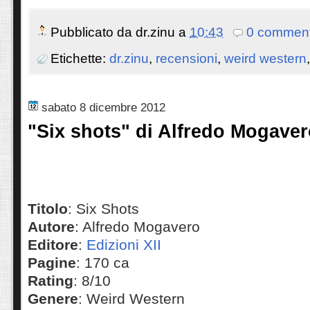
Pubblicato da
dr.zinu
a
10:43
0 comment
Etichette:
dr.zinu
,
recensioni
,
weird western
sabato 8 dicembre 2012
"Six shots" di Alfredo Mogaver
Titolo
: Six Shots
Autore
: Alfredo Mogavero
Editore
:
Edizioni XII
Pagine
: 170 ca
Rating
: 8/10
Genere
: Weird Western