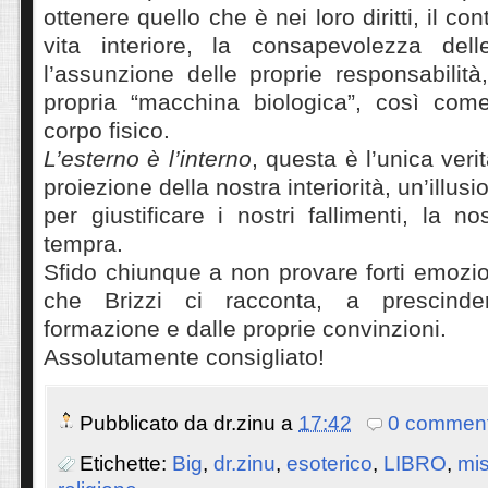
ottenere quello che è nei loro diritti, il con
vita interiore, la consapevolezza dell
l’assunzione delle proprie responsabilità,
propria “macchina biologica”, così com
corpo fisico.
L’esterno è l’interno
, questa è l’unica ver
proiezione della nostra interiorità, un’illus
per giustificare i nostri fallimenti, la 
tempra.
Sfido chiunque a non provare forti emozio
che Brizzi ci racconta, a prescinde
formazione e dalle proprie convinzioni.
Assolutamente consigliato!
Pubblicato da
dr.zinu
a
17:42
0 comment
Etichette:
Big
,
dr.zinu
,
esoterico
,
LIBRO
,
mis