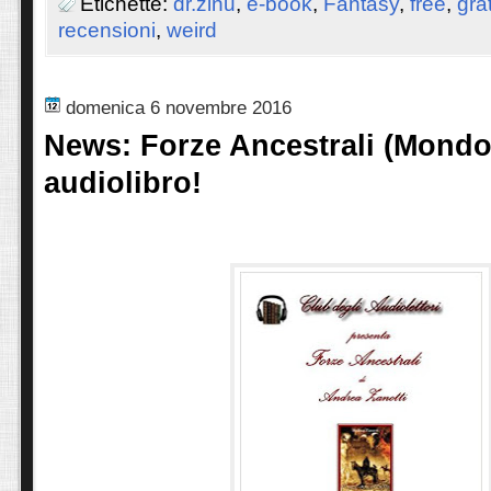
Etichette:
dr.zinu
,
e-book
,
Fantasy
,
free
,
gra
recensioni
,
weird
domenica 6 novembre 2016
News: Forze Ancestrali (Mondo 
audiolibro!