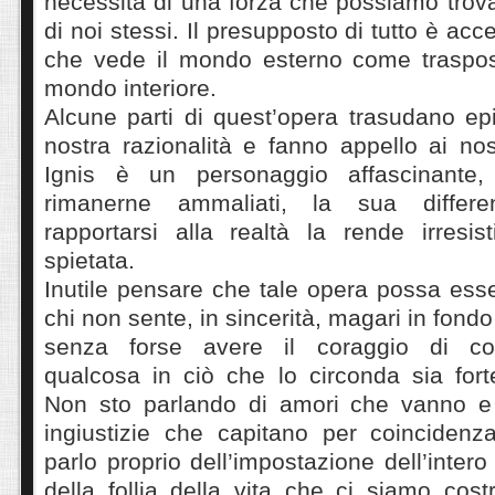
necessita di una forza che possiamo trovar
di noi stessi. Il presupposto di tutto è acc
che vede il mondo esterno come traspos
mondo interiore.
Alcune parti di quest’opera trasudano epi
nostra razionalità e fanno appello ai nost
Ignis è un personaggio affascinante,
rimanerne ammaliati, la sua differe
rapportarsi alla realtà la rende irresis
spietata.
Inutile pensare che tale opera possa ess
chi non sente, in sincerità, magari in fondo
senza forse avere il coraggio di co
qualcosa in ciò che lo circonda sia fort
Non sto parlando di amori che vanno e
ingiustizie che capitano per coincidenz
parlo proprio dell’impostazione dell’inter
della follia della vita che ci siamo costr