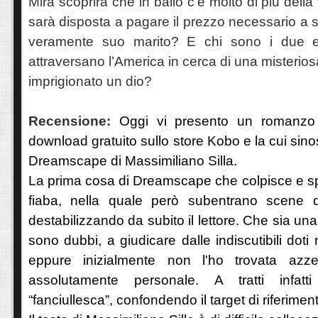
Mira scoprirà che in ballo c’è molto di più della 
sarà disposta a pagare il prezzo necessario a sa
veramente suo marito? E chi sono i due es
attraversano l’America in cerca di una misterios
imprigionato un dio?
Recensione:
Oggi vi presento un romanzo
download gratuito sullo store Kobo e la cui sinos
Dreamscape di Massimiliano Silla.
La prima cosa di Dreamscape che colpisce e spi
fiaba, nella quale però subentrano scene d
destabilizzando da subito il lettore. Che sia una
sono dubbi, a giudicare dalle indiscutibili doti n
eppure inizialmente non l'ho trovata azze
assolutamente personale. A tratti infatti
“fanciullesca”, confondendo il target di riferimen