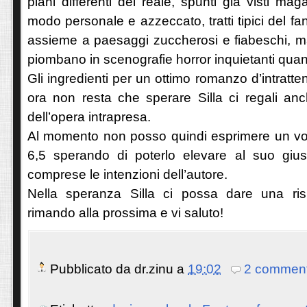
piani differenti del reale, spunti già visti maga
modo personale e azzeccato, tratti tipici del fant
assieme a paesaggi zuccherosi e fiabeschi, ma
piombano in scenografie horror inquietanti quant
Gli ingredienti per un ottimo romanzo d’intratten
ora non resta che sperare Silla ci regali an
dell’opera intrapresa.
Al momento non posso quindi esprimere un vot
6,5 sperando di poterlo elevare al suo giust
comprese le intenzioni dell’autore.
Nella speranza Silla ci possa dare una risp
rimando alla prossima e vi saluto!
Pubblicato da
dr.zinu
a
19:02
2 comment