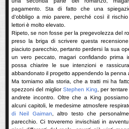
una seconda parte del romanzo, magari
pagamento. Sta di fatto che una spiegazi
d’obbligo a mio parere, perché così il rischio 
lettori è molto elevato.
Ripeto, se non fosse per la pregevolezza del 
preso la briga di scrivere questa recensione
piaciuto parecchio, pertanto perdersi la sua op
un vero peccato, magari confidando prima i
possa chiarire le sue intenzioni e rassicu
abbandonato il progetto appendendo la penna a
Ma torniamo alla storia, che a tratti mi ha fat
spezzoni del miglior
Stephen King
, per tentare
andrete incontro. Oltre che a King possiamo
alcuni capitoli, le medesime atmosfere respira
di Neil Gaiman
, altro testo che personalm
parecchio. Ci troveremo invischiati in avvent