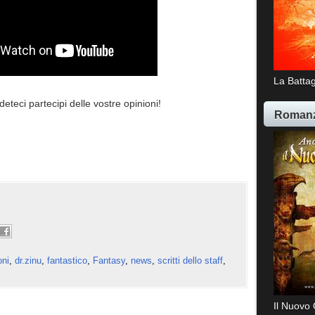
La Battag
eci partecipi delle vostre opinioni!
Romanz
oni
,
dr.zinu
,
fantastico
,
Fantasy
,
news
,
scritti dello staff
,
Il Nuovo 