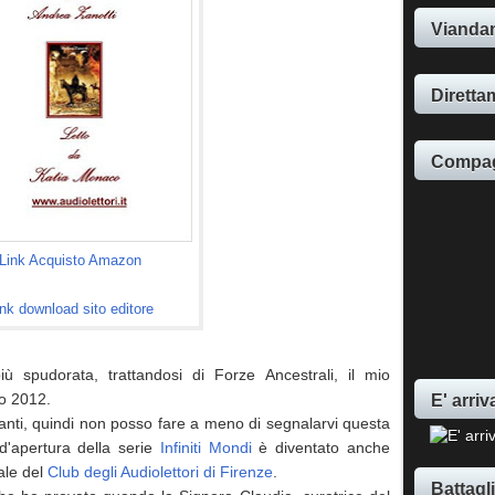
Viandan
Direttam
Compag
Link Acquisto Amazon
ink download sito editore
ù spudorata, trattandosi di Forze Ancestrali, il mio
E' arriv
no 2012.
anti, quindi non posso fare a meno di segnalarvi questa
d'apertura della serie
Infiniti Mondi
è diventato anche
ale del
Club degli Audiolettori di Firenze
.
Battagl