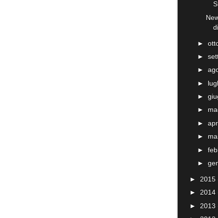
S
New
d
►
ot
►
se
►
ag
►
lug
►
gi
►
ma
►
apr
►
ma
►
fe
►
ge
►
2015
►
2014
►
2013