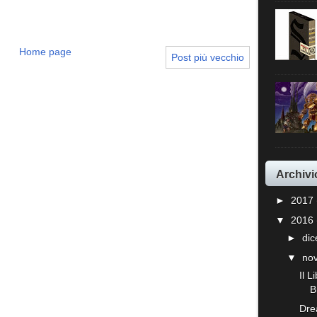
Home page
Post più vecchio
Archivi
►
2017
▼
2016
►
di
▼
no
Il L
B
Dre