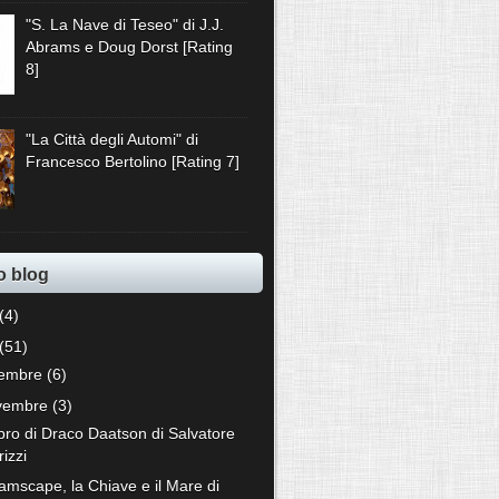
"S. La Nave di Teseo" di J.J.
Abrams e Doug Dorst [Rating
8]
"La Città degli Automi" di
Francesco Bertolino [Rating 7]
o blog
(4)
(51)
cembre
(6)
vembre
(3)
ibro di Draco Daatson di Salvatore
rizzi
amscape, la Chiave e il Mare di