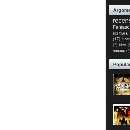
Argome
recen
Fantasc
scrittura
(17)
Horr
(7)
Idee
(
romance
(
Popula