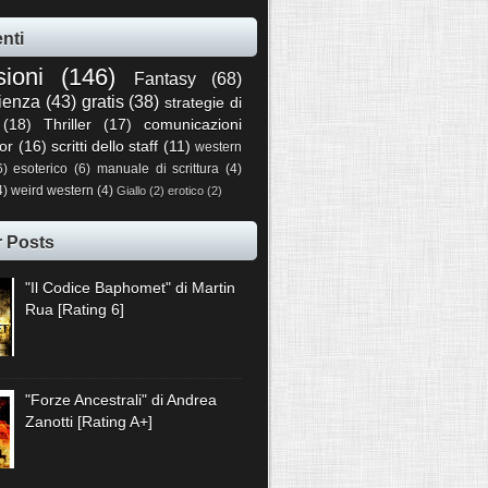
nti
sioni
(146)
Fantasy
(68)
ienza
(43)
gratis
(38)
strategie di
(18)
Thriller
(17)
comunicazioni
or
(16)
scritti dello staff
(11)
western
6)
esoterico
(6)
manuale di scrittura
(4)
4)
weird western
(4)
Giallo
(2)
erotico
(2)
r Posts
"Il Codice Baphomet" di Martin
Rua [Rating 6]
"Forze Ancestrali" di Andrea
Zanotti [Rating A+]