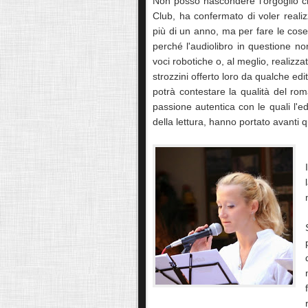
Non posso nascondere l'orgoglio c
Club, ha confermato di voler reali
più di un anno, ma per fare le cos
perché l'audiolibro in questione no
voci robotiche o, al meglio, realizza
strozzini offerto loro da qualche edit
potrà contestare la qualità del r
passione autentica con le quali l'e
della lettura, hanno portato avanti 