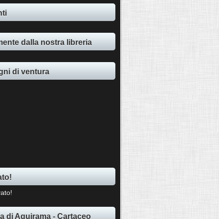
ti
ente dalla nostra libreria
ni di ventura
ato!
ia di Aquirama - Cartaceo