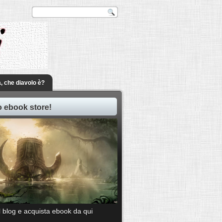
a, che diavolo è?
ro ebook store!
il blog e acquista ebook da qui