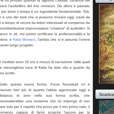
he ho provato quando la Signora Claudia, curatrice del
zzare l'audiolibro del mio romanzo. Da allora è passato
e per bene il tempo è un ingrediente fondamentale. Già,
n è uno dei tanti che si possono trovare oggi creati da
ti a tempo di record da lettori interessati al compenso da
ore/distributore improvvisatosi "creatore" di audiolibri. Si
omanzo in sé, ma posso
certificare la professionalità e la
ditore, e
Katia Monaco
, l'artista che si è assunta l'onere
questo lungo progetto.
Il risultato sono 16 ore e mezza di narrazione nelle quali
la meravigliosa voce di Katia ha dato vita a quanto da
me scritto.
Sotto questa nuova forma, Forze Ancestrali mi è
piaciuto ben più di quanto l'abbia apprezzato oggi a
Scarica
distanza di anni nella sua forma scritta, che
necessiterebbe una revisione che mi impongo di non
fare solo per il rispetto che provo per il mio primo nato, il
romanzo capace di farmi scoprire l'amore per la