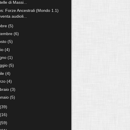
telle di Massi...
s: Forze Ancestrali (Mondo 1.1)
iventa audioli...
tobre
(5)
ttembre
(6)
osto
(5)
lio
(4)
ugno
(1)
ggio
(5)
ile
(4)
rzo
(4)
bbraio
(3)
nnaio
(5)
(39)
(16)
(59)