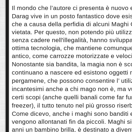
Il mondo che l’autore ci presenta è nuovo e
Darag vive in un posto fantastico dove esi
che a causa della perfidia di alcuni Maghi 
vietata. Per questo, non potendo più utiliz
senza cadere
nell'illegalità
, hanno svilupp
ottima tecnologia, che mantiene comunqu
antico, come carrozze motorizzate e veloc
Nonostante sia bandita, la magia non è s
continuano a nascere ed esistono oggetti 
pergamene, che possono consentire l’ utiliz
incantesimi anche a chi mago non è, ma v
certi scopi (anche quelli banali come far fu
freezer), il tutto tenuto nel più grosso riser
Come dicevo, anche i maghi sono banditi 
vengono
allontanati
fin da piccoli. Maghi s
anni un bambino brilla, è destinato a divent