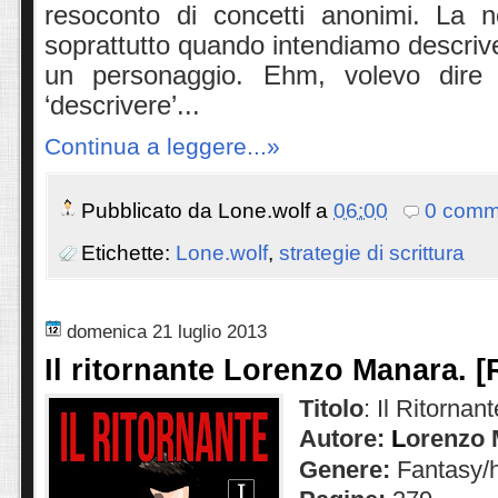
resoconto di concetti anonimi. La n
soprattutto quando intendiamo descriver
un personaggio. Ehm, volevo dire 
‘descrivere’...
Continua a leggere...»
Pubblicato da
Lone.wolf
a
06:00
0 comm
Etichette:
Lone.wolf
,
strategie di scrittura
domenica 21 luglio 2013
Il ritornante Lorenzo Manara. [
Titolo
: Il Ritornant
Autore:
L
orenzo 
Genere:
Fantasy/h