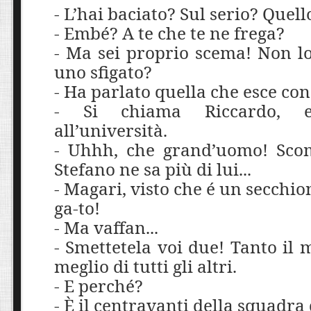
- L’hai baciato? Sul serio? Quello
- Embé? A te che te ne frega?
- Ma sei proprio scema! Non lo
uno sfigato?
- Ha parlato quella che esce con
- Si chiama Riccardo, 
all’università.
- Uhhh, che grand’uomo! Sco
Stefano ne sa più di lui...
- Magari, visto che é un secchion
ga-to!
- Ma vaffan...
- Smettetela voi due! Tanto il
meglio di tutti gli altri.
- E perché?
- È il centravanti della squadra 