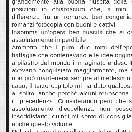
grandemente alla buona riuscita della 
posizioni in chiaroscuro che, a mio 
differenza fra un romanzo ben congenia
romanzi fotocopia con buoni e cattivi.
Insomma un’opera ben riuscita che si cal
assolutamente imperdibile.
Ammetto che i primi due tomi dell’epo
battaglie che contenevano e le idee original
a pilastro del mondo immaginato e descrit
avevano conquistato maggiormente, ma si 
non può mantenersi sempre al medesimo li
caso, il terzo capitolo mi ha dato qualcos
al solito, anche perché alcuni retroscena 
in precedenza. Considerando però che si 
assolutamente d’eccellenza non posso
insoddisfatto, quindi mi sento di consigli
anche questo volume.
Nulla da segnalare sulla cura del prodotto