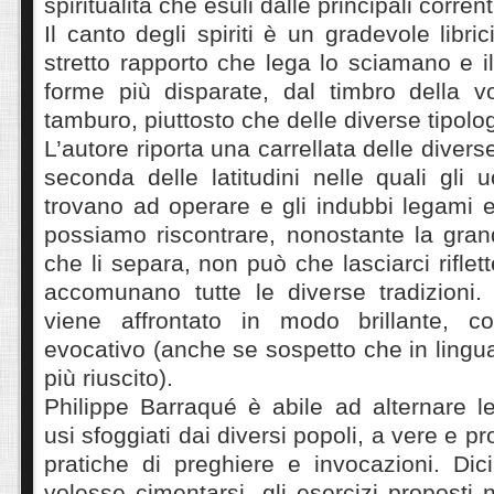
spiritualità che esuli dalle principali corrent
Il canto degli spiriti è un gradevole libr
stretto rapporto che lega lo sciamano e i
forme più disparate, dal timbro della 
tamburo, piuttosto che delle diverse tipolog
L’autore riporta una carrellata delle divers
seconda delle latitudini nelle quali gli 
trovano ad operare e gli indubbi legami
possiamo riscontrare, nonostante la gran
che li separa, non può che lasciarci riflet
accomunano tutte le diverse tradizioni
viene affrontato in modo brillante, c
evocativo (anche se sospetto che in lingua
più riuscito).
Philippe Barraqué è abile ad alternare le
usi sfoggiati dai diversi popoli, a vere e pr
pratiche di preghiere e invocazioni. Di
volesse cimentarsi, gli esercizi proposti