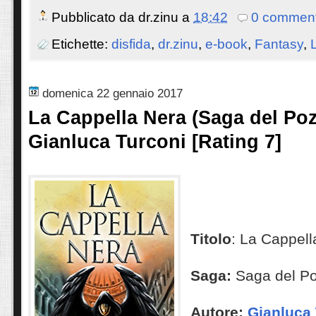
Pubblicato da
dr.zinu
a
18:42
0 comment
Etichette:
disfida
,
dr.zinu
,
e-book
,
Fantasy
,
domenica 22 gennaio 2017
La Cappella Nera (Saga del Pozz
Gianluca Turconi [Rating 7]
Titolo
: La Cappell
Saga:
Saga del P
Autore:
G
ianluca