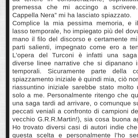
premessa che mi accingo a scrivere.
Cappella Nera” mi ha lasciato spiazzato.
Complice la mia pessima memoria, e il
lasso temporale, ho impiegato più del dovu
mano il filo del discorso e certamente m
parti salienti, impegnato come ero a ten
L’opera del Turconi è infatti una sag
diverse linee narrative che si dipanano i
temporali. Sicuramente parte della 
spiazzamento iniziale è quindi mia, ciò no
riassuntino iniziale sarebbe stato molto 
solo a me. Personalmente ritengo che qua
una saga tardi ad arrivare, o comunque su
peccati veniali a confronto di campioni de
vecchio G.R.R.Martin!), sia cosa buona age
Ho trovato diversi casi di autori indie ch
questa scelta e personalmente l’ho se