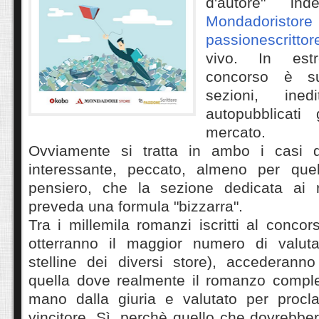
d'autore" in
Mondadori
passionescrittore
vivo. In est
concorso è s
sezioni, ine
autopubblicati
mercato.
Ovviamente si tratta in ambo i casi di
interessante, peccato, almeno per que
pensiero, che la sezione dedicata ai r
preveda una formula "bizzarra".
Tra i millemila romanzi iscritti al concor
otterranno il maggior numero di valuta
stelline dei diversi store), accederanno
quella dove realmente il romanzo comple
mano dalla giuria e valutato per procla
vincitore. Sì, perchè quello che dovrebbero