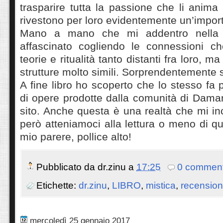
trasparire tutta la passione che li anim
rivestono per loro evidentemente un’impor
Mano a mano che mi addentro nella 
affascinato cogliendo le connessioni c
teorie e ritualità tanto distanti fra loro, 
strutture molto simili. Sorprendentemente si
A fine libro ho scoperto che lo stesso fa 
di opere prodotte dalla comunità di Damanh
sito. Anche questa è una realtà che mi inc
però atteniamoci alla lettura o meno di q
mio parere, pollice alto!
Pubblicato da
dr.zinu
a
17:25
0 comment
Etichette:
dr.zinu
,
LIBRO
,
mistica
,
recension
mercoledì 25 gennaio 2017