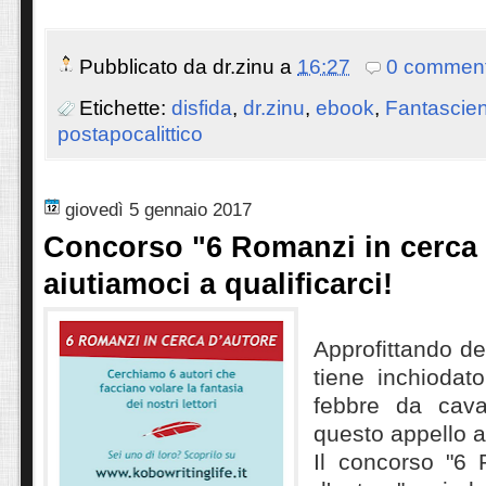
Pubblicato da
dr.zinu
a
16:27
0 comment
Etichette:
disfida
,
dr.zinu
,
ebook
,
Fantascie
postapocalittico
giovedì 5 gennaio 2017
Concorso "6 Romanzi in cerca 
aiutiamoci a qualificarci!
Approfittando de
tiene inchiodat
febbre da cava
questo appello a
Il concorso "6