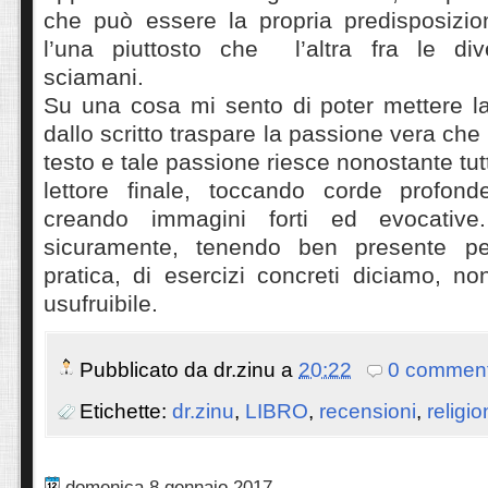
che può essere la propria predisposizi
l’una piuttosto che l’altra fra le div
sciamani.
Su una cosa mi sento di poter mettere l
dallo scritto traspare la passione vera che
testo e tale passione riesce nonostante tut
lettore finale, toccando corde profond
creando immagini forti ed evocative
sicuramente, tenendo ben presente p
pratica, di esercizi concreti diciamo, n
usufruibile.
Pubblicato da
dr.zinu
a
20:22
0 comment
Etichette:
dr.zinu
,
LIBRO
,
recensioni
,
religi
domenica 8 gennaio 2017