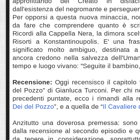
approfittando del Creato in disfac
dall'esistenza del negromante e perseguend
Per opporsi a questa nuova minaccia, non
da fare che comprendere quanto è scri
Ricordi alla Cappella Nera, la dimora scel
Risorti a Konstantinoupolis. E' una fr
significato molto ambiguo, destinata a
ancora credono nella salvezza dell'Uman
tempo e luogo vivano: "Seguite il bambino, 
Recensione:
Oggi recensisco il capitolo 
del Pozzo” di Gianluca Turconi. Per chi n
precedenti puntate, ecco i rimandi alla 
Dei del Pozzo
”, e a quella de “
Il Cavaliere
Anzitutto una doverosa premessa: sono 
dalla recensione al secondo episodio e q
da tenere in considerazione, soprattutt