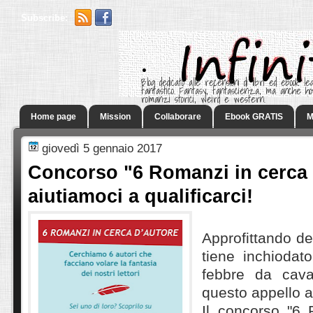
Subscribe:
.
Blog dedicato alle recensioni di libri ed ebook leg
fantastico. Fantasy, fantascienza, ma anche h
romanzi storici, weird e western.
Home page
Mission
Collaborare
Ebook GRATIS
M
giovedì 5 gennaio 2017
Concorso "6 Romanzi in cerca 
aiutiamoci a qualificarci!
Approfittando de
tiene inchiodat
febbre da cava
questo appello a
Il concorso "6