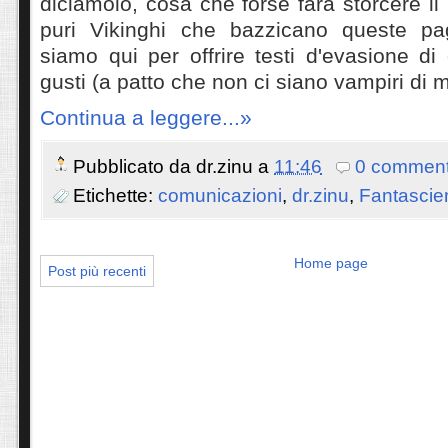
diciamolo, cosa che forse farà storcere il
puri Vikinghi che bazzicano queste pa
siamo qui per offrire testi d'evasione di q
gusti (a patto che non ci siano vampiri di m
Continua a leggere...»
Pubblicato da
dr.zinu
a
11:46
0 comment
Etichette:
comunicazioni
,
dr.zinu
,
Fantascie
Home page
Post più recenti