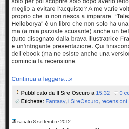
solo per poi scoprire solo dopo averlo letto
meglio a evitare l’acquisto? A me varie vo
proprio che io non riesca a imparare. “Tal
Helleborya” è un libro che non solo ha una 
ma (a mia parziale scusante) anche un bel
(tutto disegnato dalla brava illustratrice F
e un’intrigante presentazione. Qui finiscono
dell’ebook (ma ne esiste anche una versio
comincia la recensione.
Continua a leggere...»
Pubblicato da
Il Sire Oscuro
a
15:32
0 c
Etichette:
Fantasy
,
ilSireOscuro
,
recensioni
sabato 8 settembre 2012