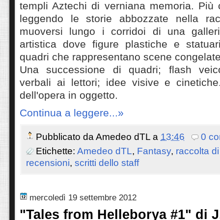
templi Aztechi di verniana memoria. Più 
leggendo le storie abbozzate nella rac
muoversi lungo i corridoi di una galler
artistica dove figure plastiche e statua
quadri che rappresentano scene congelate 
Una successione di quadri; flash veico
verbali ai lettori; idee visive e cinetich
dell'opera in oggetto.
Continua a leggere...»
Pubblicato da
Amedeo dTL
a
13:46
0 c
Etichette:
Amedeo dTL
,
Fantasy
,
raccolta di
recensioni
,
scritti dello staff
mercoledì 19 settembre 2012
"Tales from Helleborya #1" di 