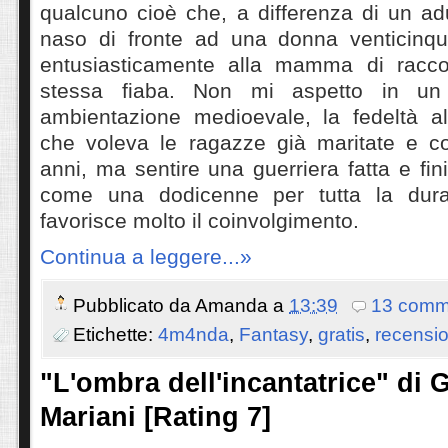
qualcuno cioè che, a differenza di un adu
naso di fronte ad una donna venticinq
entusiasticamente alla mamma di racco
stessa fiaba. Non mi aspetto in un 
ambientazione medioevale, la fedeltà al
che voleva le ragazze già maritate e co
anni, ma sentire una guerriera fatta e fin
come una dodicenne per tutta la dura
favorisce molto il coinvolgimento.
Continua a leggere...»
Pubblicato da
Amanda
a
13:39
13 comm
Etichette:
4m4nda
,
Fantasy
,
gratis
,
recensio
"L'ombra dell'incantatrice" di
Mariani [Rating 7]