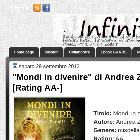
Subscribe:
.
Blog dedicato alle recensioni di libri ed ebook leg
fantastico. Fantasy, fantascienza, ma anche h
romanzi storici, weird e western.
Home page
Mission
Collaborare
Ebook GRATIS
M
sabato 29 settembre 2012
"Mondi in divenire" di Andrea 
[Rating AA-]
Titolo:
Mondi in d
Autore:
Andrea Z
Genere:
miscella
Rating:
AA-