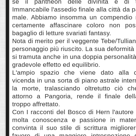
se il pantheon delle divinità è di tut
Immancabile l'assedio finale alla città da p
male. Abbiamo insomma un compendio 
certamente affascinare coloro non po
bagaglio di letture svariati fantasy.
Nota di merito per il veggente Tebe/Tullia
personaggio più riuscito. La sua deformità 
si tramuta anche in una doppia personalità
gradevole effetto ed equilibrio.
L'ampio spazio che viene dato alla c
vicenda in una sorta di piano astrale inter
la morte, tralasciando oltretutto ciò 
attorno a Pangoria, rende il finale dell
troppo affrettato.
Con I racconti del Bosco di Hern l'autore
molta conoscenza e passione in mater
convinta il suo stile di scrittura miglior
favore di una maggiore introspezione 