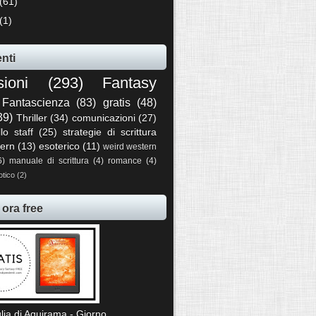
(61)
(1)
nti
sioni
(293)
Fantasy
Fantascienza
(83)
gratis
(48)
39)
Thriller
(34)
comunicazioni
(27)
llo staff
(25)
strategie di scrittura
ern
(13)
esoterico
(11)
weird western
6)
manuale di scrittura
(4)
romance
(4)
otico
(2)
 ora free
lia di Aquirama - Giorno