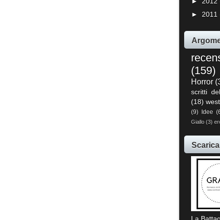
►
2012
►
2011
Argome
recen
(159)
Horror
(
scritti de
(18)
west
(9)
Idee
(
Giallo
(3)
er
Scarica
La Battag