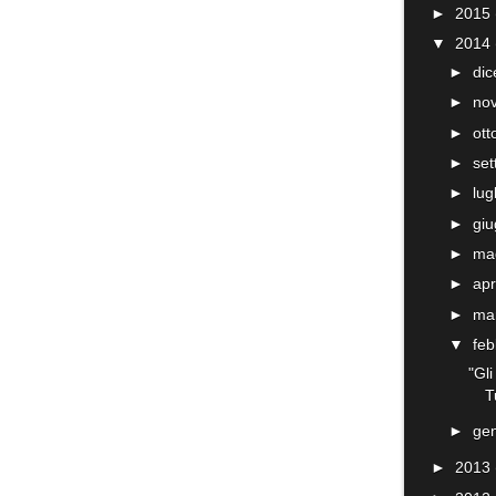
►
2015
▼
2014
►
di
►
no
►
ot
►
se
►
lug
►
gi
►
ma
►
apr
►
ma
▼
fe
"Gli
T
►
ge
►
2013