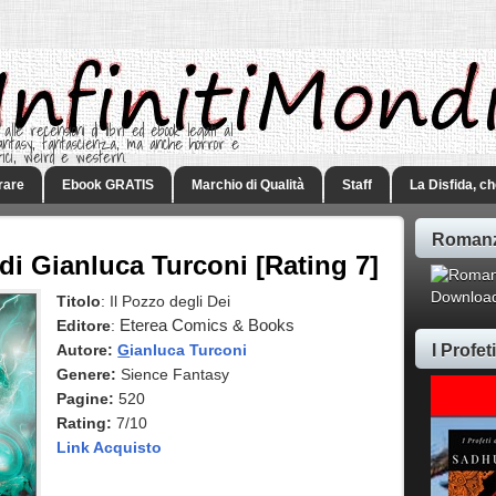
 alle recensioni di libri ed ebook legati al
 Fantasy, fantascienza, ma anche horror e
rici, weird e western.
rare
Ebook GRATIS
Marchio di Qualità
Staff
La Disfida, c
Romanz
 di Gianluca Turconi [Rating 7]
Download
Titolo
: Il Pozzo degli Dei
Editore
:
Eterea Comics & Books
I Profe
Autore:
G
ianluca Turconi
Genere:
Sience Fantasy
Pagine:
520
Rating:
7/10
Link Acquisto