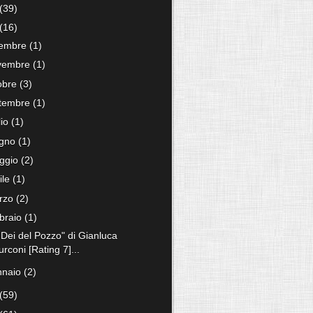
(39)
(16)
cembre
(1)
vembre
(1)
tobre
(3)
ttembre
(1)
lio
(1)
ugno
(1)
ggio
(2)
ile
(1)
rzo
(2)
bbraio
(1)
 Dei del Pozzo" di Gianluca
urconi [Rating 7]...
nnaio
(2)
(59)