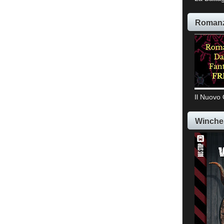
Romanz
Il Nuovo 
Winche