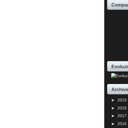
Compag
Evoluzi
Archivi
►
2019
►
2018
►
2017
►
2016