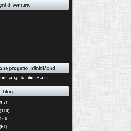
ni di ventura
one progetto InfinitiMondi
o blog
(67)
(119)
(73)
(51)