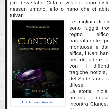
più devastato. Città e villaggi sono distr
nessun umano, elfo o nano che ci abita
tulvar.
Le migliaia di u
sono fuggiti tro
regno elfico 
naturalmente pr
montuose e dal
elfica, i Nani ha
per difendere il
con il diffon
tragiche notizie,
del Sud stanno c
difese.
La storia inizi
umano rifugiat
Link Acquisto Amazon
incontra Clarice,