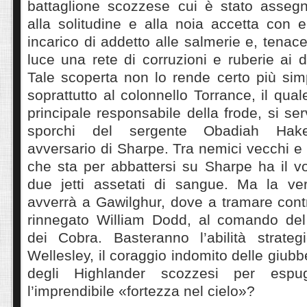
battaglione scozzese cui è stato assegn
alla solitudine e alla noia accetta con 
incarico di addetto alle salmerie e, tenac
luce una rete di corruzioni e ruberie ai d
Tale scoperta non lo rende certo più simp
soprattutto al colonnello Torrance, il qua
principale responsabile della frode, si ser
sporchi del sergente Obadiah Hakesw
avversario di Sharpe. Tra nemici vecchi e 
che sta per abbattersi su Sharpe ha il v
due jetti assetati di sangue. Ma la ve
avverrà a Gawilghur, dove a tramare contro
rinnegato William Dodd, al comando del 
dei Cobra. Basteranno l’abilità strateg
Wellesley, il coraggio indomito delle giubb
degli Highlander scozzesi per espug
l’imprendibile «fortezza nel cielo»?