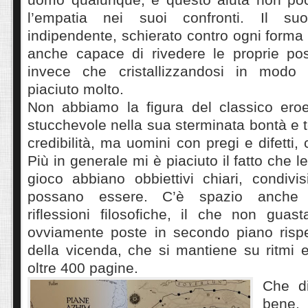
l’empatia nei suoi confronti. Il su
indipendente, schierato contro ogni forma 
anche capace di rivedere le proprie pos
invece che cristallizzandosi in modo 
piaciuto molto.
Non abbiamo la figura del classico ero
stucchevole nella sua sterminata bontà e t
credibilità, ma uomini con pregi e difetti, 
Più in generale mi è piaciuto il fatto che le
gioco abbiano obbiettivi chiari, condivi
possano essere. C’è spazio anche p
riflessioni filosofiche, il che non gua
ovviamente poste in secondo piano rispet
della vicenda, che si mantiene su ritmi el
oltre 400 pagine.
Che di
bene,