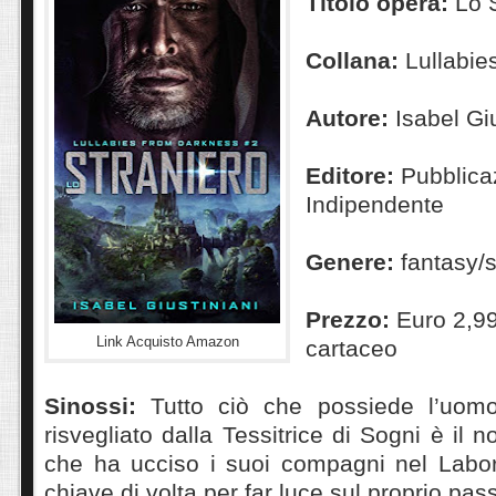
Titolo opera:
Lo 
Collana:
Lullabie
Autore:
Isabel Gi
Editore:
Pubblica
Indipendente
Genere:
fantasy/s
Prezzo:
Euro 2,9
Link Acquisto Amazon
cartaceo
Sinossi:
Tutto ciò che possiede l’uo
risvegliato dalla Tessitrice di Sogni è il
che ha ucciso i suoi compagni nel Labor
chiave di volta per far luce sul proprio pas