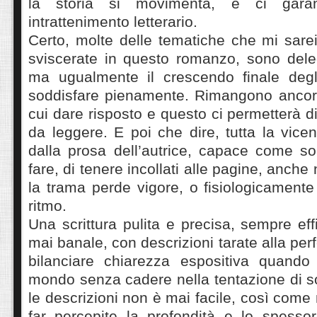
la storia si movimenta, e ci garant
intrattenimento letterario.
Certo, molte delle tematiche che mi sare
sviscerate in questo romanzo, sono dele
ma ugualmente il crescendo finale degl
soddisfare pienamente. Rimangono anco
cui dare risposto e questo ci permetterà di
da leggere. E poi che dire, tutta la vice
dalla prosa dell’autrice, capace come so
fare, di tenere incollati alle pagine, anche
la trama perde vigore, o fisiologicamente 
ritmo.
Una scrittura pulita e precisa, sempre eff
mai banale, con descrizioni tarate alla per
bilanciare chiarezza espositiva quando
mondo senza cadere nella tentazione di 
le descrizioni non è mai facile, così come 
far percepite la profondità e lo spesso