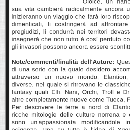
Oloice, un nano
sua vita cambierà radicalmente ancora u
inizieranno un viaggio che farà loro riscop
dimenticati, li costringerà ad affrontar
pregiudizi, li condurrà nei territori devast
insegnerà che non tutto è così perduto 
gli invasori possono ancora essere sconfitt
Note/commenti/finalità dell'Autore:
Quest
di una serie con la quale desidero accom
attraverso un nuovo mondo, Elantion, 
diverse, nel quale si ritrovano le classic
fantasy quali Elfi, Nani, Orchi, Troll e 
altre completamente nuove come Tueca, F
Per descrivere le terre a nord di Elanti
ricche mitologie delle culture norrena e c
sono un'appassionata modificandole 
esigenze. Una su tutte è l'idea di Yggdr