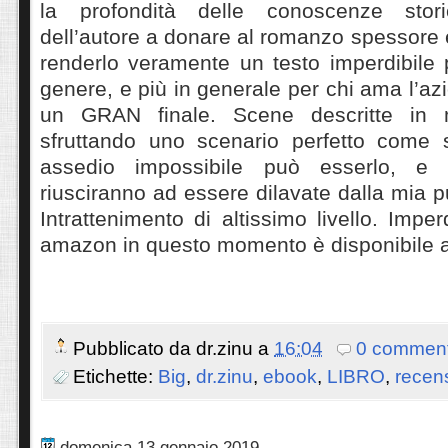
la profondità delle conoscenze stor
dell’autore a donare al romanzo spessore e
renderlo veramente un testo imperdibile 
genere, e più in generale per chi ama l’azio
un GRAN finale. Scene descritte in 
sfruttando uno scenario perfetto come 
assedio impossibile può esserlo, e c
riusciranno ad essere dilavate dalla mia p
Intrattenimento di altissimo livello. Imper
amazon in questo momento è disponibile a
Pubblicato da
dr.zinu
a
16:04
0 comment
Etichette:
Big
,
dr.zinu
,
ebook
,
LIBRO
,
recen
domenica 13 gennaio 2019