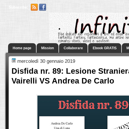
Subscribe:
.
Blog dedicato alle recensioni di libri ed ebook leg
fantastico. Fantasy, fantascienza, ma anche h
romanzi storici, weird e western.
Home page
Mission
Collaborare
Ebook GRATIS
M
mercoledì 30 gennaio 2019
Disfida nr. 89: Lesione Stranier
Vairelli VS Andrea De Carlo