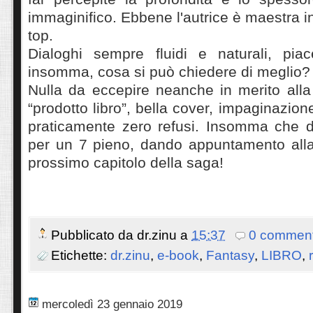
immaginifico. Ebbene l'autrice è maestra i
top.
Dialoghi sempre fluidi e naturali, pia
insomma, cosa si può chiedere di meglio?
Nulla da eccepire neanche in merito alla
“prodotto libro”, bella cover, impaginazion
praticamente zero refusi. Insomma che di
per un 7 pieno, dando appuntamento alla 
prossimo capitolo della saga!
Pubblicato da
dr.zinu
a
15:37
0 comment
Etichette:
dr.zinu
,
e-book
,
Fantasy
,
LIBRO
,
mercoledì 23 gennaio 2019