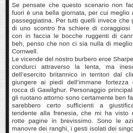
Se pensate che questo scenario non fac
fuori è una bella giornata, per cui meglio
passeggiatina. Per tutti quelli invece che
di uno scontro fra schiere di coraggiosi
con in faccia le bocche ruggenti di cann
beh, penso che non ci sia nulla di megli
Cornwell.
Le vicende del nostro burbero eroe Sharpe
condurci attraverso la lenta, ma ineso
dell’esercito britannico in territori dal c
giungere ai piedi dell’immane fortezza de
rocca di Gawilghur. Personaggio principale
gli ruotano attorno sono certamente ben fa
sarebbero certo sufficienti a giustific
tendente alla frenesia, che mi ha visto 
rotte pagine in brevissimo. Sono le azi
manovre dei ranghi, i gesti isolati dei singo