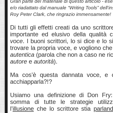
Gran parte del materiale di questo articolo - esem
e/o riadattato dal manuale “Writing Tools” dell’in
Roy Peter Clark, che ringrazio immensamente!
Di tutti gli effetti creati da uno scritt
importante ed elusivo della qualità
voce
. I buoni scrittori, lo si dice e lo 
trovare la propria voce, e vogliono ch
autentica
(parola che non a caso ne ric
autore
e
autorità
).
Ma cos’è questa dannata voce, e 
acchiapparla?!?
Usiamo una definizione di Don Fry
somma di tutte le strategie utili
l’
illusione
che lo scrittore stia
parlan