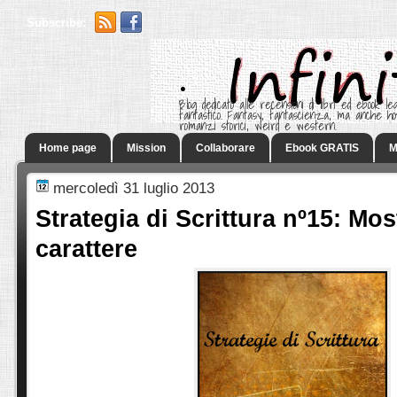
Subscribe:
.
Blog dedicato alle recensioni di libri ed ebook leg
fantastico. Fantasy, fantascienza, ma anche h
romanzi storici, weird e western.
Home page
Mission
Collaborare
Ebook GRATIS
M
mercoledì 31 luglio 2013
Strategia di Scrittura nº15: Most
carattere