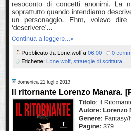
resoconto di concetti anonimi. La n
soprattutto quando intendiamo descriver
un personaggio. Ehm, volevo dire 
‘descrivere’...
Continua a leggere...»
Pubblicato da
Lone.wolf
a
06:00
0 comm
Etichette:
Lone.wolf
,
strategie di scrittura
domenica 21 luglio 2013
Il ritornante Lorenzo Manara. [
Titolo
: Il Ritornant
Autore:
L
orenzo 
Genere:
Fantasy/h
Pagine:
379