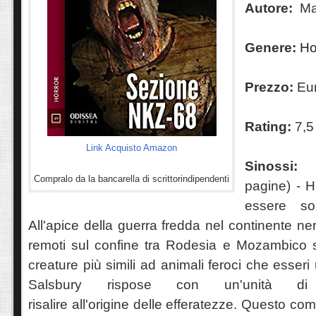
Autore:
Mat
Genere:
Ho
Prezzo:
Eur
Rating:
7,5
Link Acquisto Amazon
Sinossi
Compralo da la bancarella di scrittorindipendenti
pagine) - 
essere so
All'apice della guerra fredda nel continente ne
remoti sul confine tra Rodesia e Mozambico su
creature più simili ad animali feroci che esseri
Salsbury rispose con un'unità di 
risalire all'origine delle efferatezze. Questo co