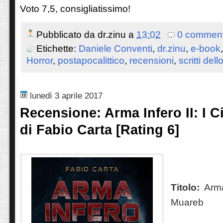
Voto 7,5, consigliatissimo!
Pubblicato da
dr.zinu
a
13:02
0 comment
Etichette:
Daniele Conventi
,
dr.zinu
,
e-book
Horror
,
postapocalittico
,
recensioni
,
scritti dell
lunedì 3 aprile 2017
Recensione: Arma Infero II: I C
di Fabio Carta [Rating 6]
Titolo:
Arma
Muareb