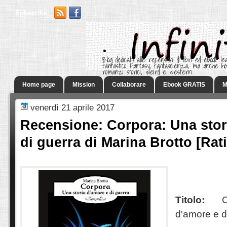
Subscribe:
.
Blog dedicato alle recensioni di libri ed ebook leg
fantastico. Fantasy, fantascienza, ma anche h
romanzi storici, weird e western.
Home page
Mission
Collaborare
Ebook GRATIS
M
venerdì 21 aprile 2017
Recensione: Corpora: Una stor
di guerra di Marina Brotto [Rat
Titolo:
C
d'amore e d