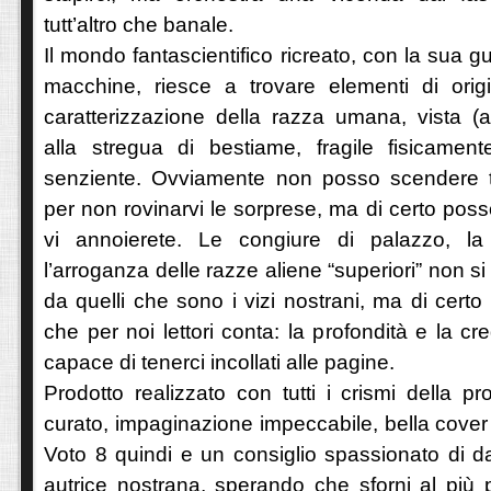
tutt’altro che banale.
Il mondo fantascientifico ricreato, con la sua gu
macchine, riesce a trovare elementi di origin
caratterizzazione della razza umana, vista (a
alla stregua di bestiame, fragile fisicame
senziente. Ovviamente non posso scendere t
per non rovinarvi le sorprese, ma di certo poss
vi annoierete. Le congiure di palazzo, l
l’arroganza delle razze aliene “superiori” non s
da quelli che sono i vizi nostrani, ma di certo
che per noi lettori conta: la profondità e la cred
capace di tenerci incollati alle pagine.
Prodotto realizzato con tutti i crismi della pro
curato, impaginazione impeccabile, bella cover
Voto 8 quindi e un consiglio spassionato di d
autrice nostrana, sperando che sforni al più 