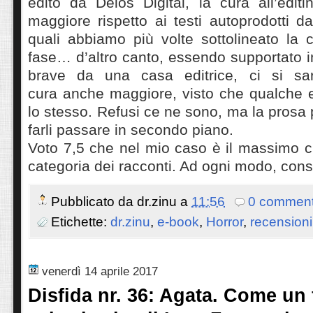
edito da Delos Digital, la cura all’edit
maggiore rispetto ai testi autoprodotti da
quali abbiamo più volte sottolineato la 
fase… d’altro canto, essendo supportato 
brave da una casa editrice, ci si sa
cura anche maggiore, visto che qualche er
lo stesso. Refusi ce ne sono, ma la prosa 
farli passare in secondo piano.
Voto 7,5 che nel mio caso è il massimo ch
categoria dei racconti. Ad ogni modo, consi
Pubblicato da
dr.zinu
a
11:56
0 comment
Etichette:
dr.zinu
,
e-book
,
Horror
,
recensioni
venerdì 14 aprile 2017
Disfida nr. 36: Agata. Come un 