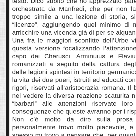
testo. Dico subito che ho apprezzato par
orchestrata da Manfredi, che per non far
troppo simile a una lezione di storia, s
“licenze”, aggiungendo quel minimo di 
arricchire una vicenda già di per se alquant
Una fra le maggiori sconfitte dell’Urbe v
questa versione focalizzando l’attenzione
capo dei Cherusci, Arminuius e Flaviu
romanizzati a seguito della cattura degl
delle legioni spintesi in territorio german
la vita dei due pueri, istruiti ed educati con 
rigori, riservati all’aristocrazia romana. Il
nel vedere la diversa reazione scaturita ne
“barbari” alle attenzioni riservate l
conseguenze che queste avranno per i rispe
Non c’è molto da dire sulla prosa d
personalmente trovo molto piacevole, e 
spesso mi trovo a pensare che, per quan