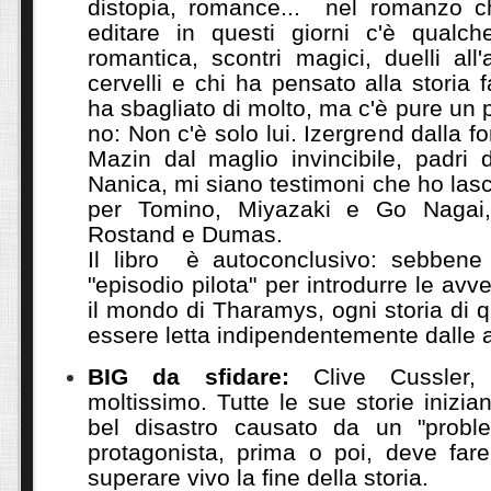
distopia, romance... nel romanzo c
editare in questi giorni c'è qualc
romantica, scontri magici, duelli al
cervelli e chi ha pensato alla storia 
ha sbagliato di molto, ma c'è pure un po
no: Non c'è solo lui. Izergrend dalla fo
Mazin dal maglio invincibile, padri d
Nanica, mi siano testimoni che ho las
per Tomino, Miyazaki e Go Nagai
Rostand e Dumas.
Il libro è autoconclusivo: sebbene
"episodio pilota" per introdurre le av
il mondo di Tharamys, ogni storia di 
essere letta indipendentemente dalle a
BIG da sfidare:
Clive Cussler
moltissimo. Tutte le sue storie iniz
bel disastro causato da un "proble
protagonista, prima o poi, deve fare
superare vivo la fine della storia.