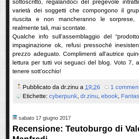
sottoscritto, regalandoci del pregevole intra
varietà dei soggetti che compongono il gru
riuscita e non mancheranno le sorprese, 
realmente tali, mai scontate.
Qualche info sull’assemblaggio del “prodotto
impaginazione ok, refusi pressoché inesistent
prezzo adeguato. Complimenti all’autrice quin
lettura per tutti voi seguaci del blog. Voto 7, a
tenere sott’occhio!
Pubblicato da
dr.zinu
a
19:26
1 comment
Etichette:
cyberpunk
,
dr.zinu
,
ebook
,
Fanta
sabato 17 giugno 2017
Recensione: Teutoburgo di Va