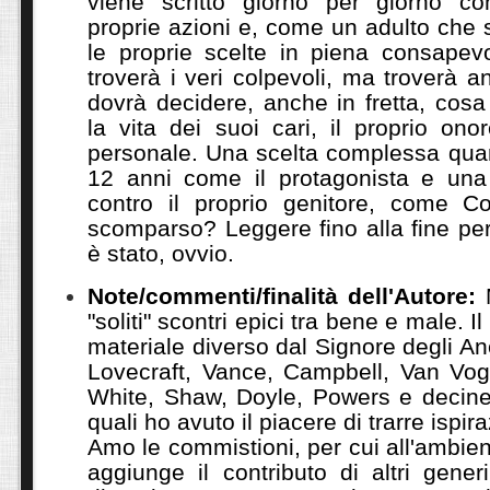
viene scritto giorno per giorno con
proprie azioni e, come un adulto che s
le proprie scelte in piena consapevo
troverà i veri colpevoli, ma troverà a
dovrà decidere, anche in fretta, cosa
la vita dei suoi cari, il proprio ono
personale. Una scelta complessa qua
12 anni come il protagonista e una
contro il proprio genitore, come C
scomparso? Leggere fino alla fine pe
è stato, ovvio.
Note/commenti/finalità dell'Autore:
M
"soliti" scontri epici tra bene e male. I
materiale diverso dal Signore degli An
Lovecraft, Vance, Campbell, Van Vog
White, Shaw, Doyle, Powers e decine d
quali ho avuto il piacere di trarre ispir
Amo le commistioni, per cui all'ambien
aggiunge il contributo di altri generi: