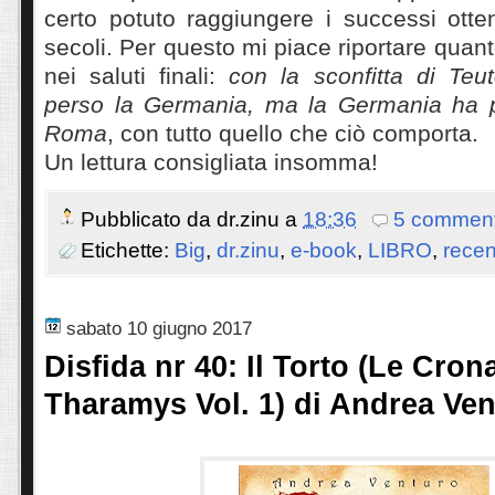
certo potuto raggiungere i successi otte
secoli. Per questo mi piace riportare quant
nei saluti finali:
con la sconfitta di Te
perso la Germania, ma la Germania ha 
Roma
, con tutto quello che ciò comporta.
Un lettura consigliata insomma!
Pubblicato da
dr.zinu
a
18:36
5 comment
Etichette:
Big
,
dr.zinu
,
e-book
,
LIBRO
,
recen
sabato 10 giugno 2017
Disfida nr 40: Il Torto (Le Cron
Tharamys Vol. 1) di Andrea Ve