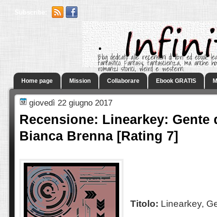
Subscribe:
.
Blog dedicato alle recensioni di libri ed ebook leg
fantastico. Fantasy, fantascienza, ma anche h
romanzi storici, weird e western.
Home page
Mission
Collaborare
Ebook GRATIS
M
giovedì 22 giugno 2017
Recensione: Linearkey: Gente d
Bianca Brenna [Rating 7]
Titolo:
Linearkey, Ge