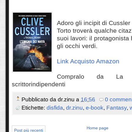
Adoro gli incipit di Cussler 
Torto troverà qualche cita
suoi lavori: il protagonista 
gli occhi verdi.
Link Acquisto Amazon
Compralo da La b
scrittorindipendenti
Pubblicato da
dr.zinu
a
16:56
0 comment
Etichette:
disfida
,
dr.zinu
,
e-book
,
Fantasy
,
Home page
Post più recenti