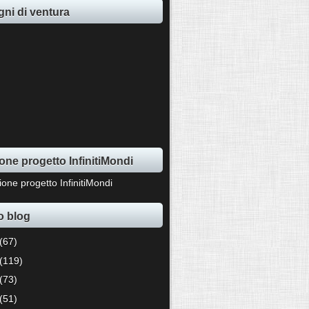
ni di ventura
one progetto InfinitiMondi
o blog
(67)
(119)
(73)
(51)