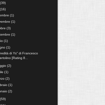
(39)
(16)
cembre
(1)
vembre
(1)
tobre
(3)
ttembre
(1)
lio
(1)
ugno
(1)
redità di Ys" di Francesco
ertolino [Rating 8...
ggio
(2)
ile
(1)
rzo
(2)
bbraio
(1)
nnaio
(2)
(59)