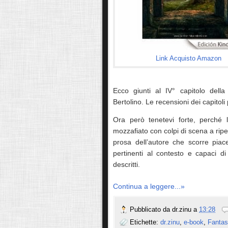
Link Acquisto Amazon
Ecco giunti al IV° capitolo del
Bertolino. Le recensioni dei capitol
Ora però tenetevi forte, perché l
mozzafiato con colpi di scena a ripet
prosa dell’autore che scorre piac
pertinenti al contesto e capaci di
descritti.
Continua a leggere...»
Pubblicato da
dr.zinu
a
13:28
Etichette:
dr.zinu
,
e-book
,
Fantas