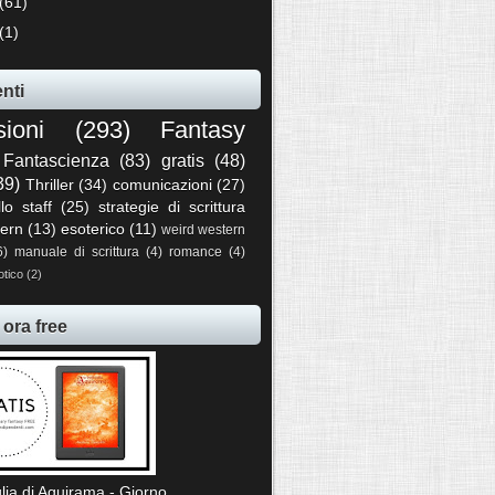
(61)
(1)
nti
sioni
(293)
Fantasy
Fantascienza
(83)
gratis
(48)
39)
Thriller
(34)
comunicazioni
(27)
llo staff
(25)
strategie di scrittura
ern
(13)
esoterico
(11)
weird western
6)
manuale di scrittura
(4)
romance
(4)
otico
(2)
 ora free
lia di Aquirama - Giorno