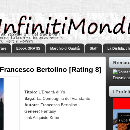
 alle recensioni di libri ed ebook legati al
 Fantasy, fantascienza, ma anche horror e
rici, weird e western.
rare
Ebook GRATIS
Marchio di Qualità
Staff
La Disfida, c
Romanz
 Francesco Bertolino [Rating 8]
Download
I Profe
Titolo:
L'Eredità di Ys
Saga:
La Compagnia del Viandante
Autore:
Francesco Bertolino
Genere:
Fantasy
Link Acquisto Kobo