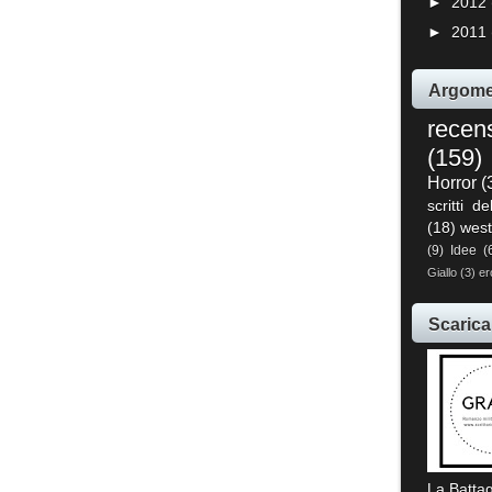
►
2012
►
2011
Argome
recen
(159)
Horror
(
scritti de
(18)
west
(9)
Idee
(
Giallo
(3)
er
Scarica
La Battag