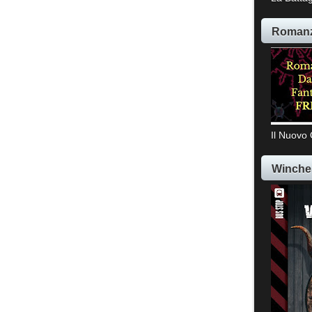
Romanz
Il Nuovo 
Winche