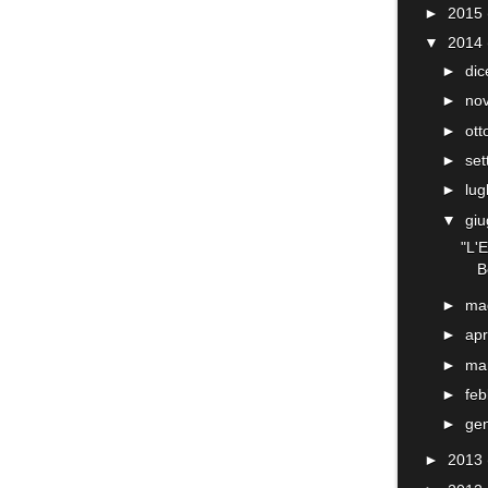
►
2015
▼
2014
►
di
►
no
►
ot
►
se
►
lug
▼
gi
"L'E
B
►
ma
►
apr
►
ma
►
fe
►
ge
►
2013