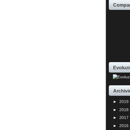
Compag
Evoluzi
Archivi
►
2019
►
2018
►
2017
►
2016