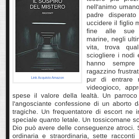
nell'animo umano
padre disperato
uccidere il figlio
fine alle sue
marine, negli ulti
vita, trova qu
sciogliere i nodi 
hanno sempre 
ragazzino frustrat
Link Acquisto Amazon
pur di entrare 
videogioco, app
spese il valore della lealtà. Un parroco
l'angosciante confessione di un aborto 
tragiche. Un frequentatore di escort ne 
speciale quanto letale. Un tossicomane s
Dio può avere delle conseguenze atroci. Se
ordinaria e straordinaria, sette racconti 