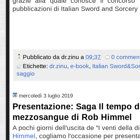
grazie alla quale conosce il concorso
pubblicazioni di Italian Sword and Sorcery
Pubblicato da
dr.zinu
a
09:37
0 comment
Etichette:
dr.zinu
,
e-book
,
Italian Sword&So
saggio
mercoledì 3 luglio 2019
Presentazione: Saga Il tempo d
mezzosangue di Rob Himmel
A pochi giorni dell'uscita de "I venti della d
Himmel
, cogliamo l'occasione per presenta