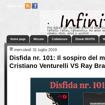
Subscribe:
.
Blog dedicato alle recensioni di libri ed ebook leg
fantastico. Fantasy, fantascienza, ma anche h
romanzi storici, weird e western.
Home page
Mission
Collaborare
Ebook GRATIS
M
mercoledì 31 luglio 2019
Disfida nr. 101: Il sospiro del m
Cristiano Venturelli VS Ray Br