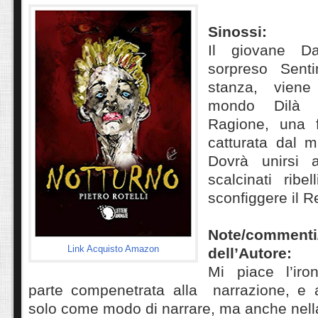
Sinossi:
Il giovane D
sorpreso Sent
stanza, viene
mondo Dilà a
Ragione, una 
catturata dal m
Dovrà unirsi
scalcinati ribe
sconfiggere il R
Note/commenti/
Link Acquisto Amazon
dell’Autore:
Mi piace l’iro
parte compenetrata alla narrazione, e 
solo
come
modo di narrare, ma anche nell