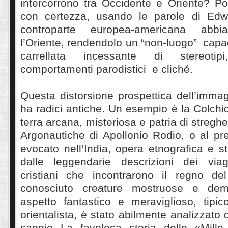
intercorrono tra Occidente e Oriente? P
con certezza, usando le parole di Edw
controparte europea-americana abbia 
l’Oriente, rendendolo un “non-luogo” capa
carrellata incessante di stereotipi
comportamenti parodistici e cliché.
Questa distorsione prospettica dell’imma
ha radici antiche. Un esempio è la Colchi
terra arcana, misteriosa e patria di stregh
Argonautiche di Apollonio Rodio, o al pr
evocato nell‘India, opera etnografica e st
dalle leggendarie descrizioni dei viag
cristiani che incontrarono il regno de
conosciuto creature mostruose e dem
aspetto fantastico e meraviglioso, tipic
orientalista, è stato abilmente analizzato
saggio La favolosa storia delle «Mille