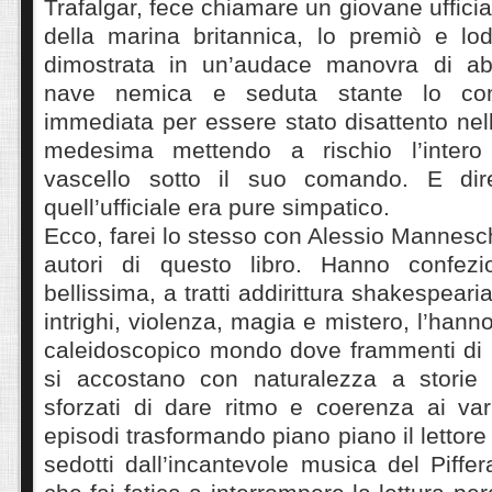
Trafalgar, fece chiamare un giovane uffici
della marina britannica, lo premiò e lo
dimostrata in un’audace manovra di a
nave nemica e seduta stante lo co
immediata per essere stato disattento nel
medesima mettendo a rischio l’intero
vascello sotto il suo comando. E di
quell’ufficiale era pure simpatico.
Ecco, farei lo stesso con Alessio Mannesch
autori di questo libro. Hanno confezi
bellissima, a tratti addirittura shakespearia
intrighi, violenza, magia e mistero, l’han
caleidoscopico mondo dove frammenti di l
si accostano con naturalezza a storie 
sforzati di dare ritmo e coerenza ai var
episodi trasformando piano piano il lettore 
sedotti dall’incantevole musica del Piff