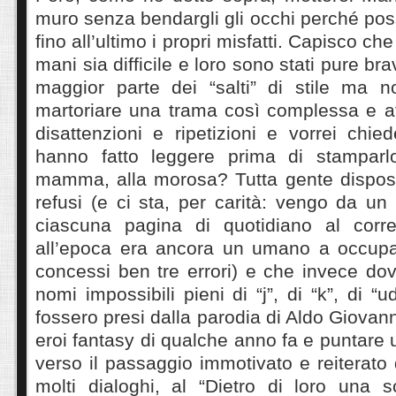
muro senza bendargli gli occhi perché po
fino all’ultimo i propri misfatti. Capisco ch
mani sia difficile e loro sono stati pure br
maggior parte dei “salti” di stile ma 
martoriare una trama così complessa e at
disattenzioni e ripetizioni e vorrei chie
hanno fatto leggere prima di stamparlo
mamma, alla morosa? Tutta gente dispost
refusi (e ci sta, per carità: vengo da u
ciascuna pagina di quotidiano al corre
all’epoca era ancora un umano a occupa
concessi ben tre errori) e che invece dovr
nomi impossibili pieni di “j”, di “k”, di 
fossero presi dalla parodia di Aldo Giovan
eroi fantasy di qualche anno fa e puntare 
verso il passaggio immotivato e reiterato da
molti dialoghi, al “Dietro di loro una s