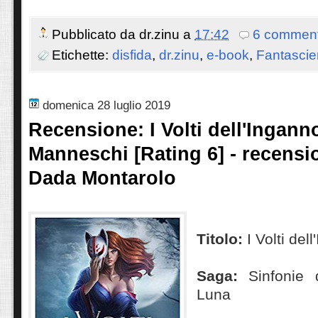
Pubblicato da
dr.zinu
a
17:42
6 comment
Etichette:
disfida
,
dr.zinu
,
e-book
,
Fantasci
domenica 28 luglio 2019
Recensione: I Volti dell'Ingann
Manneschi [Rating 6] - recensi
Dada Montarolo
Titolo:
I Volti del
Saga:
Sinfonie 
Luna