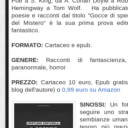
Poe a S. King, da A. Conan Doyle a Rob
Hemingway a Tom Wolf. Ha pubblicato
poesie e racconti dal titolo “Gocce di spe
del Mistero” è la sua prima prova edit
fantastico.
FORMATO:
Cartaceo e epub.
GENERE:
Racconti di fantascienza,
paranormale, horror
PREZZO:
Cartaceo 10 euro, Epub gratis 
blog dell'autore) o
0,99 euro su Amazon
SINOSSI:
Un fo
seguire uno str
sembianze umane,
tesoro più prez