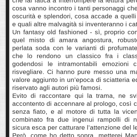
che fai fatica a interrompere la lettura p
cosa vanno incontro i tanti personaggi che
oscurità e splendori, cosa accade a quelli
e quali altre malvagità si inventeranno i cat
Un fantasy old fashioned - sì, proprio com
quel misto di amara angostura, robus
perlata soda con le varianti di profuma
che lo rendono un classico fra i class
godendosi le intramontabili emozioni 
risvegliare. Ci hanno pure messo una map
valore aggiunto in un’epoca di sciatteria edi
riservato agli autori più famosi.
Evito di raccontare qui la trama, ne svil
accontento di accennare al prologo, così c
senza fiato, e al motore di tutta la vice
combinato fra due ingenui rampolli di no
sicura esca per catturare l’attenzione del 
Però, come ho detto sopra, metterei Man