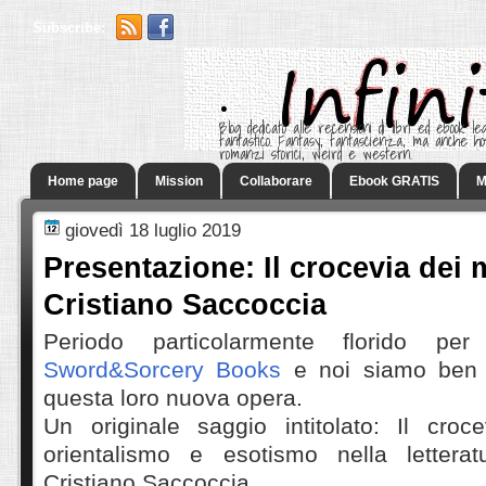
Subscribe:
.
Blog dedicato alle recensioni di libri ed ebook leg
fantastico. Fantasy, fantascienza, ma anche h
romanzi storici, weird e western.
Home page
Mission
Collaborare
Ebook GRATIS
M
giovedì 18 luglio 2019
Presentazione: Il crocevia dei 
Cristiano Saccoccia
Periodo particolarmente florido per
Sword&Sorcery Books
e noi siamo ben l
questa loro nuova opera.
Un originale saggio intitolato: Il cro
orientalismo e esotismo nella letterat
Cristiano Saccoccia.