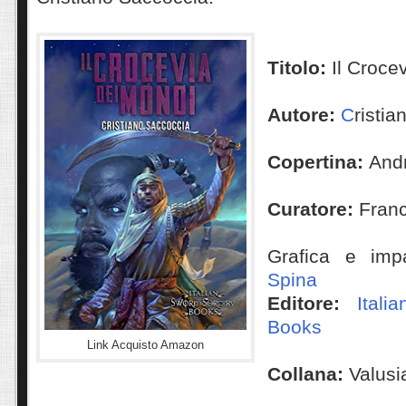
Titolo:
Il Croce
Autore:
C
risti
Copertina:
And
Curatore:
Fran
Grafica e imp
Spina
Editore:
Itali
Books
Link Acquisto Amazon
Collana:
Valusi