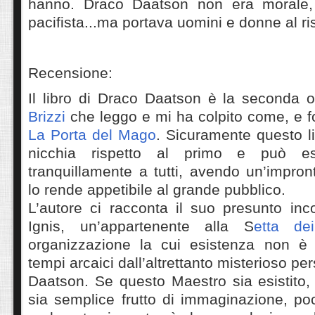
hanno.
Draco Daatson non era morale,
pacifista
...
ma portava uomini e donne al ri
Recensione:
Il libro di Draco Daatson è la seconda 
Brizzi
che leggo e mi ha colpito come, e f
La Porta del Mago
. Sicuramente questo l
nicchia rispetto al primo e può ess
tranquillamente a tutti, avendo un’impro
lo rende appetibile al grande pubblico.
L’autore ci racconta il suo presunto inc
Ignis, un’appartenente alla S
etta d
organizzazione la cui esistenza non è 
tempi arcaici dall’altrettanto misterioso p
Daatson. Se questo Maestro sia esistito, e
sia semplice frutto di immaginazione, po