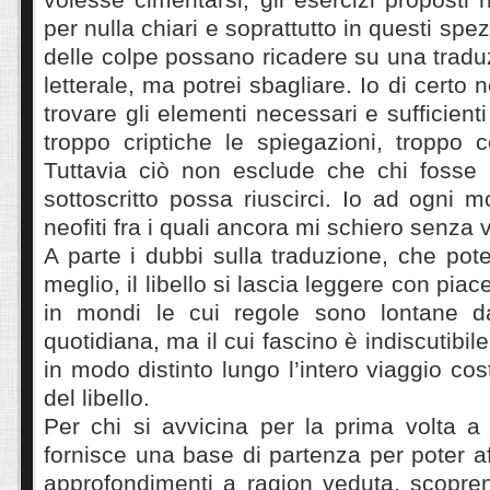
per nulla chiari e soprattutto in questi spe
delle colpe possano ricadere su una tradu
letterale, ma potrei sbagliare. Io di certo 
trovare gli elementi necessari e sufficient
troppo criptiche le spiegazioni, troppo co
Tuttavia ciò non esclude che chi fosse 
sottoscritto possa riuscirci. Io ad ogni 
neofiti fra i quali ancora mi schiero senza
A parte i dubbi sulla traduzione, che pot
meglio, il libello si lascia leggere con piac
in mondi le cui regole sono lontane da
quotidiana, ma il cui fascino è indiscutibil
in modo distinto lungo l’intero viaggio costi
del libello.
Per chi si avvicina per la prima volta a
fornisce una base di partenza per poter af
approfondimenti a ragion veduta, scopre