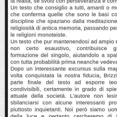
la realtà, se svolti con perseveranza e con
Un testo che consiglio a tutti, amanti o 
che conferma quelle che sono le basi co
discipline che spaziano dalla meditazione 
religiosità di antica memoria, passando per
le religioni monoteiste.
Un testo che pur mantenendosi ad ampio r
non certo esaustivo, contribuisce g
formazione del singolo, aiutandolo a spa
con tutta probabilità prima neanche vedev
Dopo un interessante excursus sulla ma
volta conquistata la nostra fiducia, Brizz
parte finale del testo ad esporre t
condivisibili, certamente in grado di sp
attuale della società. L’autore non les
sbilanciarsi con alcune interessanti prof
piuttosto inquietanti. Noi però siamo uomi
della luce e pertanto cercheremo di