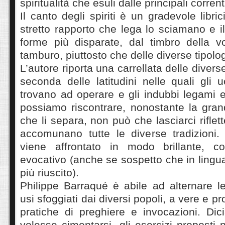
spiritualità che esuli dalle principali corrent
Il canto degli spiriti è un gradevole libr
stretto rapporto che lega lo sciamano e i
forme più disparate, dal timbro della 
tamburo, piuttosto che delle diverse tipolog
L’autore riporta una carrellata delle divers
seconda delle latitudini nelle quali gli 
trovano ad operare e gli indubbi legami
possiamo riscontrare, nonostante la gran
che li separa, non può che lasciarci riflet
accomunano tutte le diverse tradizioni
viene affrontato in modo brillante, c
evocativo (anche se sospetto che in lingua
più riuscito).
Philippe Barraqué è abile ad alternare le
usi sfoggiati dai diversi popoli, a vere e pr
pratiche di preghiere e invocazioni. Di
volesse cimentarsi, gli esercizi proposti