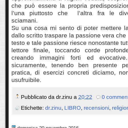
che può essere la propria predisposizi
l’una piuttosto che l’altra fra le div
sciamani.
Su una cosa mi sento di poter mettere l
dallo scritto traspare la passione vera che
testo e tale passione riesce nonostante tut
lettore finale, toccando corde profond
creando immagini forti ed evocative
sicuramente, tenendo ben presente p
pratica, di esercizi concreti diciamo, n
usufruibile.
Pubblicato da
dr.zinu
a
20:22
0 comment
Etichette:
dr.zinu
,
LIBRO
,
recensioni
,
religi
domenica 20 novembre 2016