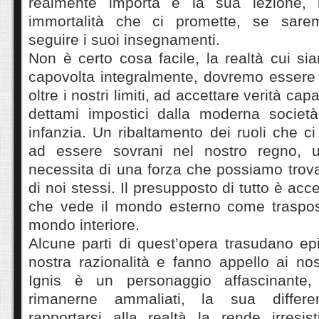
realmente importa è la sua lezione, l
immortalità che ci promette, se sare
seguire i suoi insegnamenti.
Non è certo cosa facile, la realtà cui si
capovolta integralmente, dovremo essere 
oltre i nostri limiti, ad accettare verità cap
dettami impostici dalla moderna società
infanzia. Un ribaltamento dei ruoli che ci
ad essere sovrani nel nostro regno, u
necessita di una forza che possiamo trovar
di noi stessi. Il presupposto di tutto è acc
che vede il mondo esterno come traspos
mondo interiore.
Alcune parti di quest’opera trasudano epi
nostra razionalità e fanno appello ai nost
Ignis è un personaggio affascinante,
rimanerne ammaliati, la sua differe
rapportarsi alla realtà la rende irresis