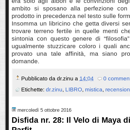
era solo agli albori e le convinzioni degl
ambito si sposano alla perfezione con 
prodotto in precedenza nel testo sulle for
Insomma un libricino che getta diversi s
trovare terreno fertile in quelle menti ch
sintonia con questo genere di “filosofia
ugualmente stuzzicare coloro i quali a
provato una tale affinità, ma siano pro
domande.
Pubblicato da
dr.zinu
a
14:04
0 comment
Etichette:
dr.zinu
,
LIBRO
,
mistica
,
recension
mercoledì 5 ottobre 2016
Disfida nr. 28: Il Velo di Maya 
Parfit