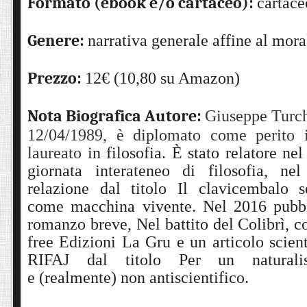
Formato (ebook e/o cartaceo):
cartace
Genere:
narrativa generale affine al mora
Prezzo:
12€ (10,80 su Amazon)
Nota Biografica Autore:
Giuseppe Turch
12/04/1989, è diplomato come perito 
laureato
in filosofia. È stato relatore ne
giornata interateneo di filosofia, n
relazione dal titolo Il clavicembalo s
come macchina vivente. Nel 2016
pubb
romanzo breve, Nel battito del Colibrì, co
free Edizioni La
Gru e un articolo scient
RIFAJ dal titolo Per un naturalis
e
(realmente) non antiscientifico.