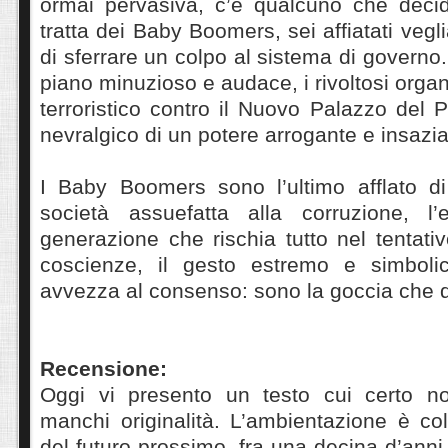
ormai pervasiva, c’è qualcuno che decide
tratta dei Baby Boomers, sei affiatati veg
di sferrare un colpo al sistema di gover
piano minuzioso e audace, i rivoltosi orga
terroristico contro il Nuovo Palazzo del 
nevralgico di un potere arrogante e insazia
I Baby Boomers sono l’ultimo afflato d
società assuefatta alla corruzione, 
generazione che rischia tutto nel tentativ
coscienze, il gesto estremo e simboli
avvezza al consenso: sono la goccia che 
Recensione:
Oggi vi presento un testo cui certo n
manchi originalità. L’ambientazione è coll
del futuro prossimo, fra una decina d’anni