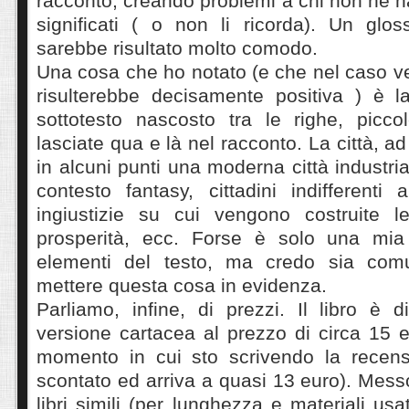
racconto, creando problemi a chi non ne h
significati ( o non li ricorda). Un glos
sarebbe risultato molto comodo.
Una cosa che ho notato (e che nel caso v
risulterebbe decisamente positiva ) è 
sottotesto nascosto tra le righe, piccol
lasciate qua e là nel racconto. La città, a
in alcuni punti una moderna città industri
contesto fantasy, cittadini indifferenti
ingiustizie su cui vengono costruite l
prosperità, ecc. Forse è solo una mia 
elementi del testo, ma credo sia com
mettere questa cosa in evidenza.
Parliamo, infine, di prezzi. Il libro è d
versione cartacea al prezzo di circa 15 
momento in cui sto scrivendo la recens
scontato ed arriva a quasi 13 euro). Mess
libri simili (per lunghezza e materiali usati