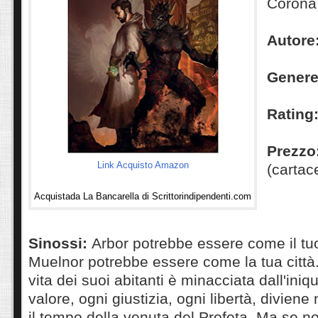
Corona
Autore
Gener
Rating
Prezzo
Link Acquisto Amazon
(cartac
Acquistada La Bancarella di Scrittorindipendenti.com
S
inossi
:
Arbor potrebbe essere come il tu
Muelnor potrebbe essere come la tua città.
vita dei suoi abitanti è minacciata dall'ini
valore, ogni giustizia, ogni libertà, divien
il tempo della venuta del Profeta. Ma se no