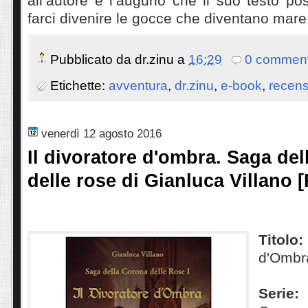
all’autore e l’augurio che il suo testo po
farci divenire le gocce che diventano mare
Pubblicato da
dr.zinu
a
16:29
0 comment
Etichette:
avventura
,
dr.zinu
,
e-book
,
recens
venerdì 12 agosto 2016
Il divoratore d'ombra. Saga del
delle rose di Gianluca Villano [
Titolo:
d'Ombr
Seri