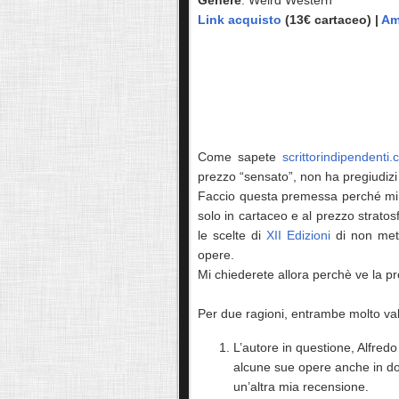
Genere
: Weird Western
Link acquisto
(13€ cartaceo) |
Am
Come sapete
scrittorindipendenti
prezzo “sensato”, non ha pregiudizi d
Faccio questa premessa perché mi a
solo in cartaceo e al prezzo stratos
le scelte di
XII Edizioni
di non mett
opere.
Mi chiederete allora perchè ve la p
Per due ragioni, entrambe molto val
L’autore in questione, Alfred
alcune sue opere anche in dow
un’altra mia recensione.