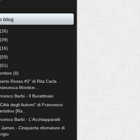
o blog
(26)
(39)
(16)
(59)
(61)
cembre
(8)
serto Rosso #2" di Rita Carla
rancesca Montice...
cesco Barbi - Il Burattinaio
 Città degli Automi" di Francesco
ertolino [Ra...
ncesco Barbi - L'Acchiapparatti
. James - Cinquanta sfumature di
rigio