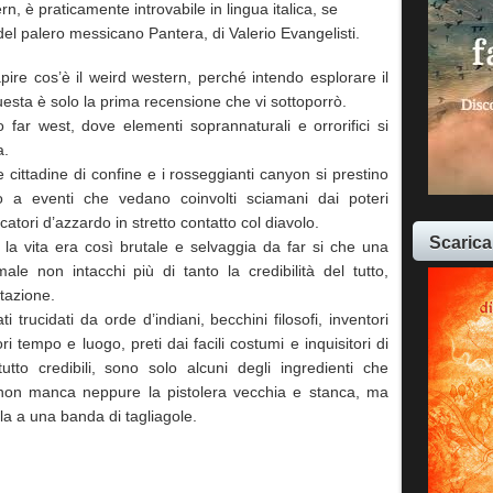
rn, è praticamente introvabile in lingua italica, se
l palero messicano Pantera, di Valerio Evangelisti.
ire cos’è il weird western, perché intendo esplorare il
sta è solo la prima recensione che vi sottoporrò.
co far west, dove elementi soprannaturali e orrorifici si
a.
cittadine di confine e i rosseggianti canyon si prestino
o a eventi che vedano coinvolti sciamani dai poteri
catori d’azzardo in stretto contatto col diavolo.
Scarica
, la vita era così brutale e selvaggia da far si che una
le non intacchi più di tanto la credibilità del tutto,
tazione.
i trucidati da orde d’indiani, becchini filosofi, inventori
ri tempo e luogo, preti dai facili costumi e inquisitori di
utto credibili, sono solo alcuni degli ingredienti che
non manca neppure la pistolera vecchia e stanca, ma
la a una banda di tagliagole.