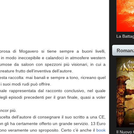
La Battag
Romanz
prosa di Mogavero si tiene sempre a buoni livelli,
 in modo ineccepibile e calandoci in atmosfere western
umose da saloon con spezzoni più visionari, in cui a
creature frutto dell’inventiva dell’autore.
uesta raccolta: mai banali e sempre a tono, ricreano quel
i suoi modi rudi può offrire.
inale rappresentata dal racconto conclusivo, nel quale
degli episodi precedenti per il gran finale, quasi a voler
ancor più.
celta dell’autore di consegnare il suo scritto a una CE,
non gli ha certamente offerto un grande servizio. 13 Euro
sono veramente uno sproposito. Certo c’è anche il
book
Il Nuovo 