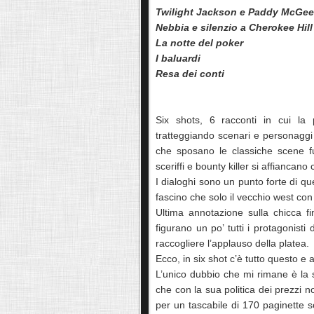
Twilight Jackson e Paddy McGee
Nebbia e silenzio a Cherokee Hill
La notte del poker
I baluardi
Resa dei conti
Six shots, 6 racconti in cui la 
tratteggiando scenari e personaggi
che sposano le classiche scene f
sceriffi e bounty killer si affiancano 
I dialoghi sono un punto forte di q
fascino che solo il vecchio west con 
Ultima annotazione sulla chicca f
figurano un po’ tutti i protagonisti 
raccogliere l’applauso della platea.
Ecco, in six shot c’è tutto questo e 
L’unico dubbio che mi rimane è la s
che con la sua politica dei prezzi 
per un tascabile di 170 paginette 