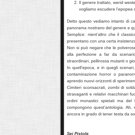
Il genere trattato, werid weste
vogliamo escudere l’epopea de
Detto questo vediamo intanto di cap
panorama nostrano del genere e que
Semplice: nient’altro che il classi
presentano con una certa insistenz
Non si può negare che le polverose 
alla perfezione a far da scenari
straordinari, pellirossa mutanti o gio
In quell’epoca, e in quegli scenari
contaminazione horror o paranorma
aprendo nuovi orizzonti di sperimen
Cimiteri sconsacrati, zombi di soldat
stravaganti e relativi macchinari fuo
ordini monastici spietati ma del t
compongono quest’antologia. Ah, 
ancora in grado di tener testa da so
Sei Pistole