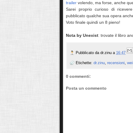
trailer
volendo, ma forse, anche ques
Sarei proprio curioso di ricever
pubblicato qualche sua opera anch
Voto finale quindi un 8 pieno!
Nota by Unexist
: trovate il libro 
Pubblicato da
dr.zinu
a
16:47
Etichette:
dr.zinu
,
recensioni
,
wei
0 commenti:
Posta un commento