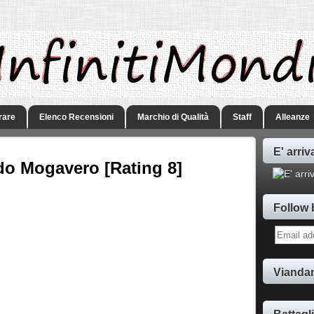
rare
Elenco Recensioni
Marchio di Qualità
Staff
Alleanze
E' arriv
edo Mogavero [Rating 8]
Follow 
Viandan