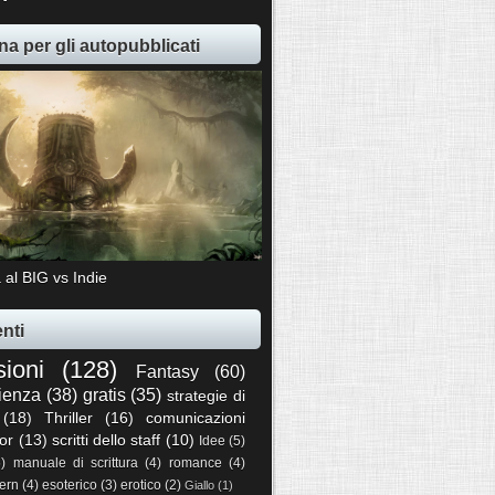
na per gli autopubblicati
 al BIG vs Indie
nti
sioni
(128)
Fantasy
(60)
ienza
(38)
gratis
(35)
strategie di
(18)
Thriller
(16)
comunicazioni
or
(13)
scritti dello staff
(10)
Idee
(5)
5)
manuale di scrittura
(4)
romance
(4)
ern
(4)
esoterico
(3)
erotico
(2)
Giallo
(1)