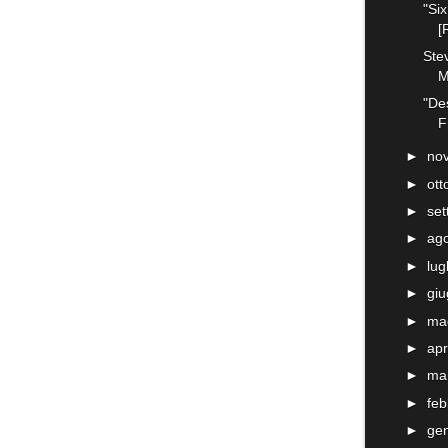
"Si
[
Ste
M
"De
F
►
no
►
ot
►
se
►
ag
►
lug
►
gi
►
ma
►
apr
►
ma
►
fe
►
ge