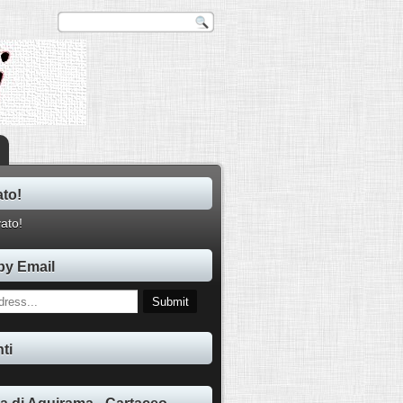
ato!
by Email
ti