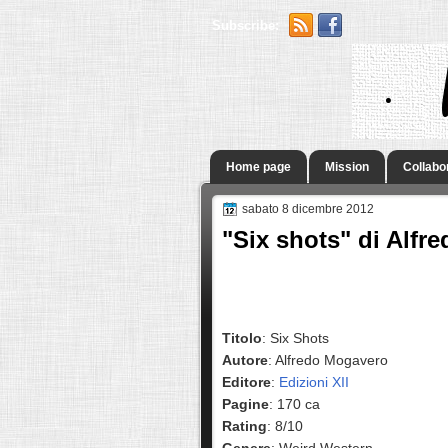
Subscribe:
.
Home page
Mission
Collabo
sabato 8 dicembre 2012
"Six shots" di Alfr
Titolo
: Six Shots
Autore
: Alfredo Mogavero
Editore
:
Edizioni XII
Pagine
: 170 ca
Rating
: 8/10