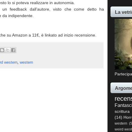
to lo si poteva realizzare in autonomia.
e un feedback dall’autore, visto che come detto ha
La vetri
e da indipendente.
anche su Amazon a 11€, è linkato ad inizio recensione.
rd western
,
western
Partecipa
Argome
recen
Fantasc
scrittura
(14)
Horr
western
(
weird west