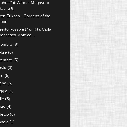
x shots" di Alfredo Mogavero
Rating 8]
ven Erikson - Gardens of the
oon
serto Rosso #1" di Rita Carla
rancesca Montice...
vembre
(8)
tobre
(6)
ttembre
(5)
osto
(3)
lio
(5)
ugno
(5)
ggio
(5)
ile
(5)
rzo
(4)
bbraio
(6)
nnaio
(1)