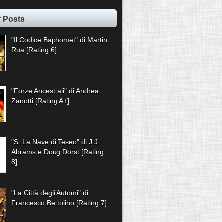
r Posts
"Il Codice Baphomet" di Martin
Rua [Rating 6]
"Forze Ancestrali" di Andrea
Zanotti [Rating A+]
"S. La Nave di Teseo" di J.J.
Abrams e Doug Dorst [Rating
8]
"La Città degli Automi" di
Francesco Bertolino [Rating 7]