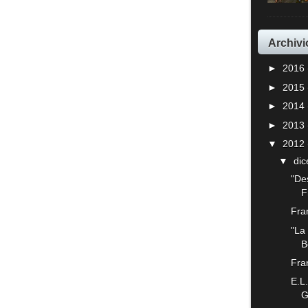
Archivi
►
2016
►
2015
►
2014
►
2013
▼
2012
▼
di
"De
F
Fran
"La
B
Fra
E.L
G