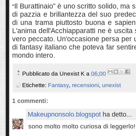
Il
B
urattinaio” è uno scritto solido, ma 
“
di pazzia e brillantezza del suo prede
di una trama piuttosto buona e sapien
L'anima dell'Acchiapparatti ne è uscita 
vero peccato. Un'occasione persa per 
di fantasy italiano che poteva far sentir
mondo intero
.
Pubblicato da
Unexist K
a
06:00
Etichette:
Fantasy
,
recensioni
,
unexist
1 commenti:
Makeupnonsolo.blogspot
ha detto...
sono molto molto curiosa di leggerlo! 