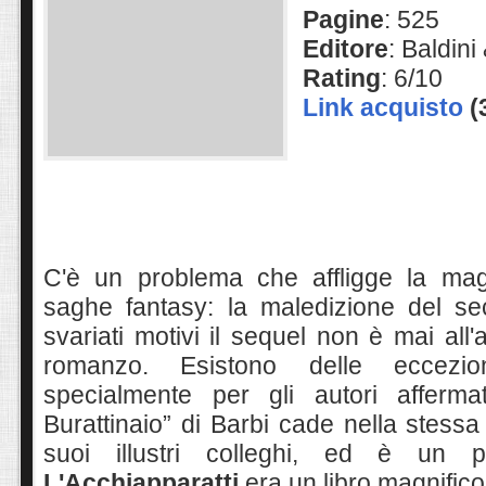
Pagine
: 525
Editore
: Baldini
Rating
: 6/10
Link acquisto
(
C'è un problema che affligge la mag
saghe fantasy: la maledizione del se
svariati motivi il sequel non è mai all'
romanzo. Esistono delle eccezion
specialmente per gli autori affermat
Burattinaio” di Barbi cade nella stessa 
suoi illustri colleghi, ed è un p
L
'Acchiapparatti
era
un libro magnifico