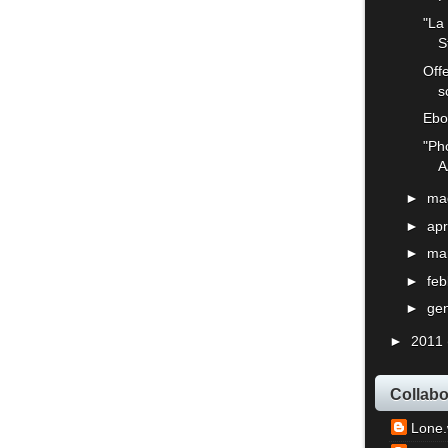
"La 
S
Off
s
Ebo
"Pho
A
►
ma
►
apr
►
ma
►
fe
►
ge
►
2011
Collabo
Lone.