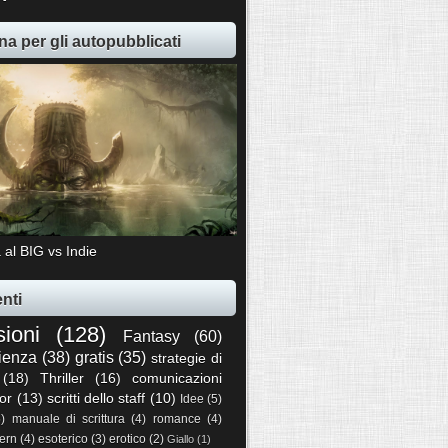
na per gli autopubblicati
 al BIG vs Indie
nti
sioni
(128)
Fantasy
(60)
ienza
(38)
gratis
(35)
strategie di
(18)
Thriller
(16)
comunicazioni
or
(13)
scritti dello staff
(10)
Idee
(5)
5)
manuale di scrittura
(4)
romance
(4)
ern
(4)
esoterico
(3)
erotico
(2)
Giallo
(1)