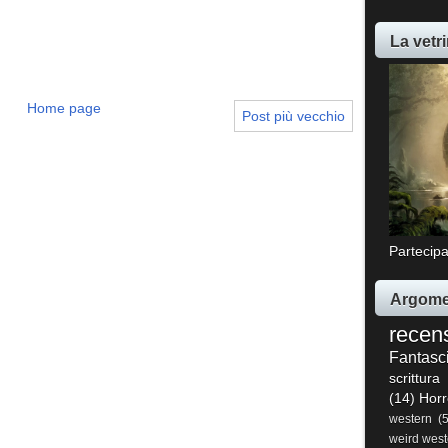
La vetri
Home page
Post più vecchio
Partecipa
Argome
recen
Fantasc
scrittura
(14)
Horr
western
(
weird west