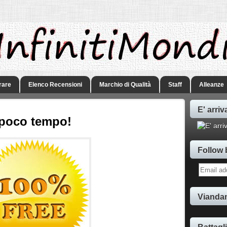
rare
Elenco Recensioni
Marchio di Qualità
Staff
Alleanze
E' arriv
 poco tempo!
Follow 
Viandan