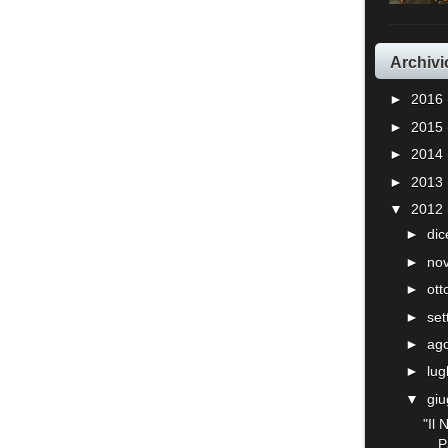
Archivi
►
2016
►
2015
►
2014
►
2013
▼
2012
►
di
►
no
►
ot
►
se
►
ag
►
lug
▼
gi
"Il
P