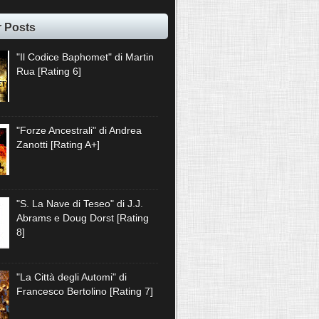
r Posts
"Il Codice Baphomet" di Martin
Rua [Rating 6]
"Forze Ancestrali" di Andrea
Zanotti [Rating A+]
"S. La Nave di Teseo" di J.J.
Abrams e Doug Dorst [Rating
8]
"La Città degli Automi" di
Francesco Bertolino [Rating 7]