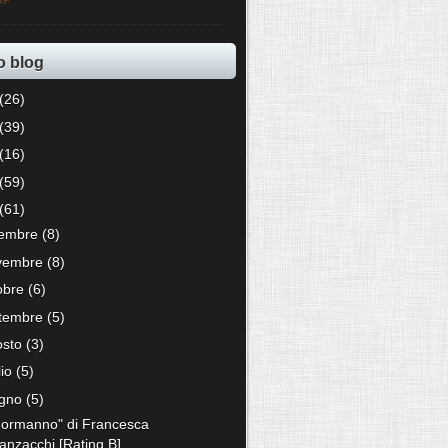
o blog
(26)
(39)
(16)
(59)
(61)
cembre
(8)
vembre
(8)
tobre
(6)
ttembre
(5)
osto
(3)
lio
(5)
ugno
(5)
 Normanno" di Francesca
anzacchi [Rating B]