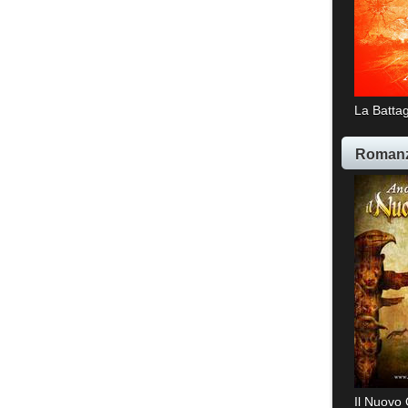
La Battag
Romanz
Il Nuovo 