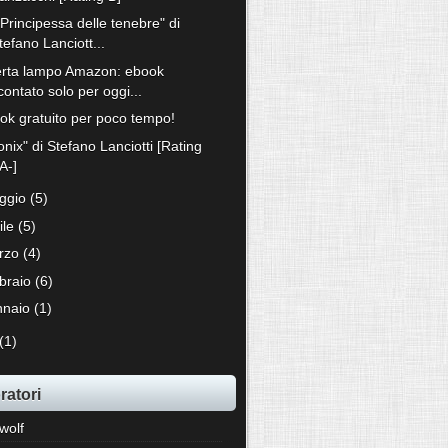
Principessa delle tenebre" di
tefano Lanciott...
erta lampo Amazon: ebook
contato solo per oggi...
ok gratuito per poco tempo!
nix" di Stefano Lanciotti [Rating
A-]
ggio
(5)
ile
(5)
rzo
(4)
bbraio
(6)
nnaio
(1)
(1)
ratori
wolf