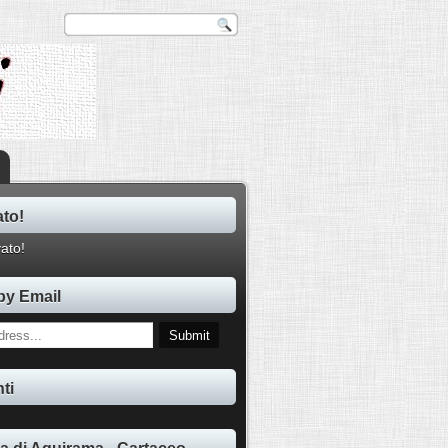
ato!
by Email
ti