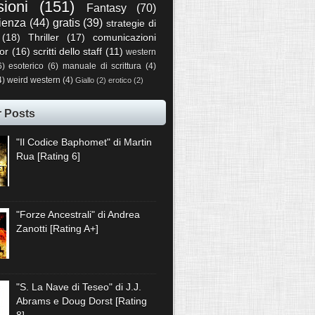
sioni
(151)
Fantasy
(70)
ienza
(44)
gratis
(39)
strategie di
(18)
Thriller
(17)
comunicazioni
or
(16)
scritti dello staff
(11)
western
6)
esoterico
(6)
manuale di scrittura
(4)
4)
weird western
(4)
Giallo
(2)
erotico
(2)
r Posts
"Il Codice Baphomet" di Martin
Rua [Rating 6]
"Forze Ancestrali" di Andrea
Zanotti [Rating A+]
"S. La Nave di Teseo" di J.J.
Abrams e Doug Dorst [Rating