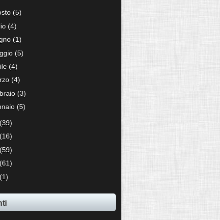
osto
(5)
lio
(4)
ugno
(1)
ggio
(5)
ile
(4)
rzo
(4)
bbraio
(3)
nnaio
(5)
(39)
(16)
(59)
(61)
(1)
ti