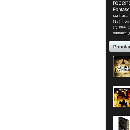
recen
Fantasc
scrittura
(17)
Horr
(7)
Idee
(
romance
(
Popula