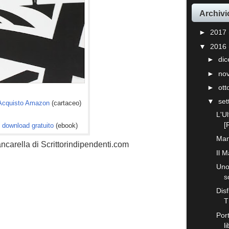
Archivi
►
2017
▼
2016
►
di
►
no
►
ot
▼
se
 Acquisto Amazon
(cartaceo)
L'U
[
 download gratuito
(ebook)
Man
carella di Scrittorindipendenti.com
Il 
Uno
s
Disf
T
Por
l