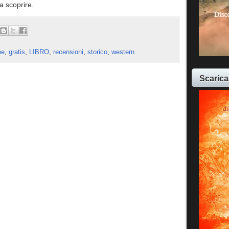
a scoprire.
ee
,
gratis
,
LIBRO
,
recensioni
,
storico
,
western
Scarica