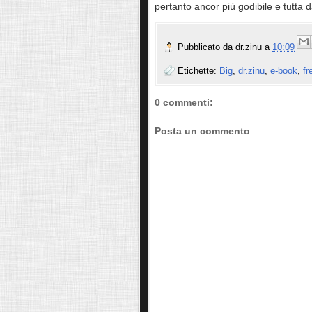
pertanto ancor più godibile e tutta d
Pubblicato da
dr.zinu
a
10:09
Etichette:
Big
,
dr.zinu
,
e-book
,
fr
0 commenti:
Posta un commento