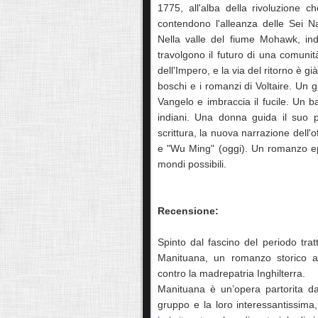
1775, all'alba della rivoluzione ch
contendono l'alleanza delle Sei Na
Nella valle del fiume Mohawk, ind
travolgono il futuro di una comunità
dell'Impero, e la via del ritorno è 
boschi e i romanzi di Voltaire. Un 
Vangelo e imbraccia il fucile. Un 
indiani. Una donna guida il suo 
scrittura, la nuova narrazione dell'of
e "Wu Ming" (oggi). Un romanzo epi
mondi possibili.
Recensione:
Spinto dal fascino del periodo trat
Manituana, un romanzo storico am
contro la madrepatria Inghilterra.
Manituana è un’opera partorita d
gruppo e la loro interessantissima,