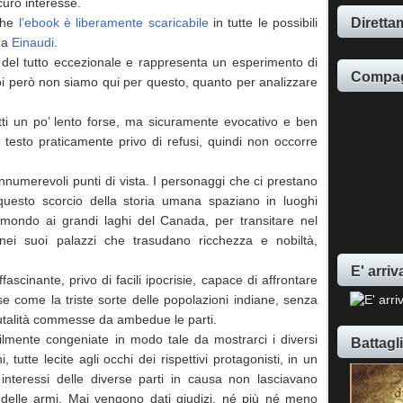
curo interesse.
Direttam
 che
l’ebook è liberamente scaricabile
in tutte le possibili
 da
Einaudi
.
del tutto eccezionale e rappresenta un esperimento di
Compag
i però non siamo qui per questo, quanto per analizzare
tti un po’ lento forse, ma sicuramente evocativo e ben
 e testo praticamente privo di refusi, quindi non occorre
nnumerevoli punti di vista. I personaggi che ci prestano
questo scorcio della storia umana spaziano in luoghi
mondo ai grandi laghi del Canada, per transitare nel
, nei suoi palazzi che trasudano ricchezza e nobiltà,
E' arriv
fascinante, privo di facili ipocrisie, capace di affrontare
e come la triste sorte delle popolazioni indiane, senza
rutalità commesse da ambedue le parti.
ilmente congeniate in modo tale da mostrarci i diversi
Battagl
, tutte lecite agli occhi dei rispettivi protagonisti, in un
interessi delle diverse parti in causa non lasciavano
o delle armi. Mai vengono dati giudizi, né più né meno