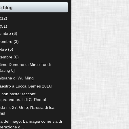
o blog
(12)
(51)
cembre
(6)
vembre
(3)
tobre
(5)
ttembre
(6)
ltimo Demone di Mirco Tondi
Rating 8]
ituana di Wu Ming
Maestro a Lucca Games 2016!
 non basta: racconti
oprannaturali di C. Romol...
ida nr. 27: Grifo, l'Eresia di Isa
hid
ta del mago: La magia come via di
iberazione d...