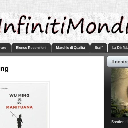
rare
Elenco Recensioni
Marchio di Qualità
Staff
La Disfid
Il nost
ing
Sostieni 