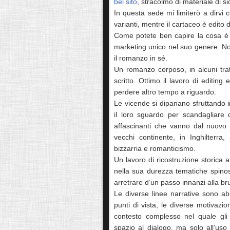
bel sito
, stracolmo di materiale di si
In questa sede mi limiterò a dirvi
varianti, mentre il cartaceo è edito
Come potete ben capire la cosa è 
marketing unico nel suo genere. No
il romanzo in sé.
Un romanzo corposo, in alcuni tra
scritto. Ottimo il lavoro di editing
perdere altro tempo a riguardo.
Le vicende si dipanano sfruttando i
il loro sguardo per scandagliare 
affascinanti che vanno dal nuovo 
vecchi continente, in Inghilterra
bizzarria e romanticismo.
Un lavoro di ricostruzione storica af
nella sua durezza tematiche spinos
arretrare d’un passo innanzi alla b
Le diverse linee narrative sono ab
punti di vista, le diverse motivazioni
contesto complesso nel quale gli 
spazio al dialogo, ma solo all’us