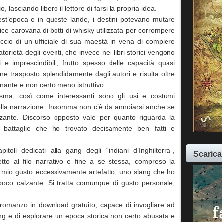
 lasciando libero il lettore di farsi la propria idea.
uest’epoca e in queste lande, i destini potevano mutare
e carovana di botti di whisky utilizzata per corrompere
riccio di un ufficiale di sua maestà in vena di compiere
torietà degli eventi, che invece nei libri storici vengono
 e imprescindibili, frutto spesso delle capacità quasi
iene trasposto splendidamente dagli autori e risulta oltre
inante e non certo meno istruttivo.
isma, così come interessanti sono gli usi e costumi
della narrazione. Insomma non c’è da annoiarsi anche se
lzante. Discorso opposto vale per quanto riguarda la
e battaglie che ho trovato decisamente ben fatti e
toli dedicati alla gang degli “indiani d’Inghilterra”,
Scarica
tto al filo narrativo e fine a se stessa, compreso la
 a mio gusto eccessivamente artefatto, uno slang che ho
 poco calzante. Si tratta comunque di gusto personale,
romanzo in download gratuito, capace di invogliare ad
ng e di esplorare un epoca storica non certo abusata e