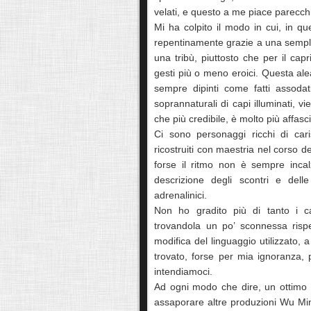
velati, e questo a me piace parecchio,
Mi ha colpito il modo in cui, in q
repentinamente grazie a una semplic
una tribù, piuttosto che per il cap
gesti più o meno eroici. Questa alea
sempre dipinti come fatti assodati
soprannaturali di capi illuminati, v
che più credibile, è molto più affasc
Ci sono personaggi ricchi di car
ricostruiti con maestria nel corso 
forse il ritmo non è sempre inca
descrizione degli scontri e dell
adrenalinici.
Non ho gradito più di tanto i capi
trovandola un po’ sconnessa rispe
modifica del linguaggio utilizzato,
trovato, forse per mia ignoranza,
intendiamoci.
Ad ogni modo che dire, un ottimo 
assaporare altre produzioni Wu Mi