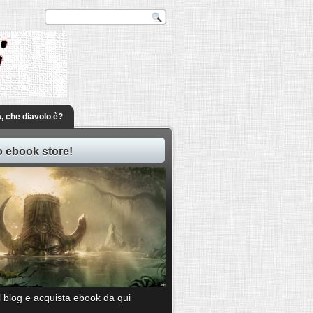
a, che diavolo è?
ro ebook store!
il blog e acquista ebook da qui