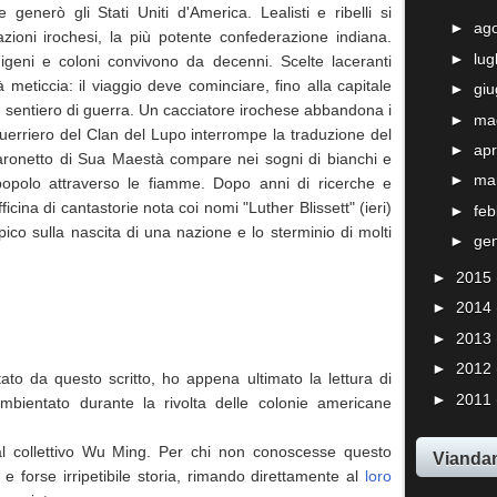
e generò gli Stati Uniti d'America. Lealisti e ribelli si
►
ag
zioni irochesi, la più potente confederazione indiana.
►
lug
igeni e coloni convivono da decenni. Scelte laceranti
 meticcia: il viaggio deve cominciare, fino alla capitale
►
gi
già sentiero di guerra. Un cacciatore irochese abbandona i
►
ma
guerriero del Clan del Lupo interrompe la traduzione del
►
apr
baronetto di Sua Maestà compare nei sogni di bianchi e
►
ma
popolo attraverso le fiamme. Dopo anni di ricerche e
ficina di cantastorie nota coi nomi "Luther Blissett" (ieri)
►
fe
co sulla nascita di una nazione e lo sterminio di molti
►
ge
►
2015
►
2014
►
2013
►
2012
tato da questo scritto, ho appena ultimato la lettura di
►
2011
bientato durante la rivolta delle colonie americane
al collettivo Wu Ming. Per chi non conoscesse questo
Viandan
 e forse irripetibile storia, rimando direttamente al
loro