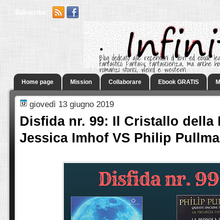
Subscribe:
.
Blog dedicato alle recensioni di libri ed ebook leg
fantastico. Fantasy, fantascienza, ma anche h
romanzi storici, weird e western.
Home page
Mission
Collaborare
Ebook GRATIS
M
giovedì 13 giugno 2019
Disfida nr. 99: Il Cristallo della
Jessica Imhof VS Philip Pullm