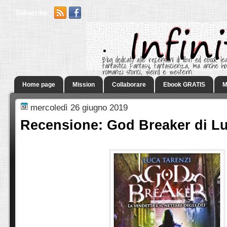
Subscribe:
.
Blog dedicato alle recensioni di libri ed ebook leg
fantastico. Fantasy, fantascienza, ma anche h
romanzi storici, weird e western.
Home page
Mission
Collaborare
Ebook GRATIS
M
mercoledì 26 giugno 2019
Recensione: God Breaker di Lu