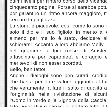
ottimi livelli per l’intero corso della vicen
cinquecento pagine. Forse si sarebbe potu
per garantire un ritmo ancora maggiore,
cercare la pagliuzza.
La storia è piacevole, così come lo sono i
solo il dio e il suo figliolo, in merito ai q
almeno per me lo è stato, decidere al
schierarsi. Accanto a loro abbiamo Molly, 
nel quartiere a luci rosse di Amste
affascinare per caparbietà e coraggio e 
meritevoli di non esser scordati.
Bello, ben fatto!
Anche i dialoghi sono ben curati, credibil
che basta per dare valore aggiunto al tu
che veramente fa fare il salto di qualità a
l’originalità nella rivisitazione di alcun
l’Uomo in verde e la Signora della Caccia 
fato. Evocativi e capaci di portare tutto il