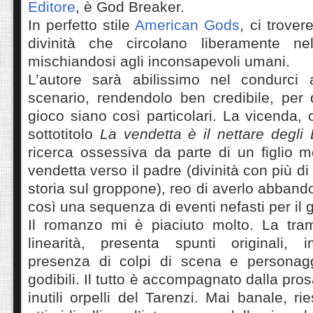
Editore
, è God Breaker.
In perfetto stile
American Gods
, ci trover
divinità che circolano liberamente n
mischiandosi agli inconsapevoli umani.
L’autore sarà abilissimo nel condurci 
scenario, rendendolo ben credibile, per 
gioco siano così particolari. La vicenda,
sottotitolo
La vendetta è il nettare degli 
ricerca ossessiva da parte di un figlio 
vendetta verso il padre (divinità con più di 
storia sul groppone), reo di averlo abban
così una sequenza di eventi nefasti per il
Il romanzo mi è piaciuto molto. La tra
linearità, presenta spunti originali, i
presenza di colpi di scena e personagg
godibili. Il tutto è accompagnato dalla prosa
inutili orpelli del Tarenzi. Mai banale, r