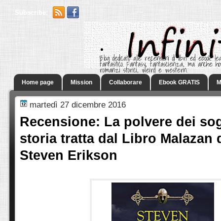
Subscribe:
.
Blog dedicato alle recensioni di libri ed ebook leg
fantastico. Fantasy, fantascienza, ma anche h
romanzi storici, weird e western.
Home page
Mission
Collaborare
Ebook GRATIS
M
martedì 27 dicembre 2016
Recensione: La polvere dei so
storia tratta dal Libro Malazan 
Steven Erikson