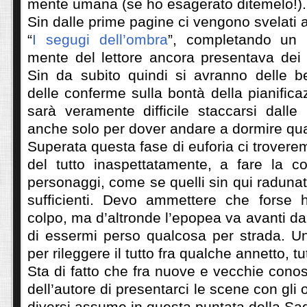
mente umana (se ho esagerato ditemelo!).
Sin dalle prime pagine ci vengono svelati 
“
I segugi dell’ombra
”, completando un 
mente del lettore ancora presentava dei 
Sin da subito quindi si avranno delle be
delle conferme sulla bontà della pianifica
sarà veramente difficile staccarsi dalle
anche solo per dover andare a dormire 
Superata questa fase di euforia ci trovere
del tutto inaspettatamente, a fare la co
personaggi, come se quelli sin qui radunat
sufficienti. Devo ammettere che forse 
colpo, ma d’altronde l’epopea va avanti da
di essermi perso qualcosa per strada. Un
per rileggere il tutto fra qualche annetto, tut
Sta di fatto che fra nuove e vecchie conos
dell’autore di presentarci le scene con gli o
diversi assume in questa puntata della Sa