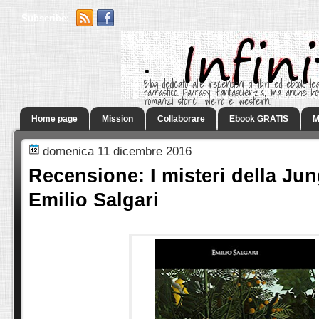
Subscribe:
.
Blog dedicato alle recensioni di libri ed ebook leg
fantastico. Fantasy, fantascienza, ma anche h
romanzi storici, weird e western.
Home page
Mission
Collaborare
Ebook GRATIS
M
domenica 11 dicembre 2016
Recensione: I misteri della Jun
Emilio Salgari