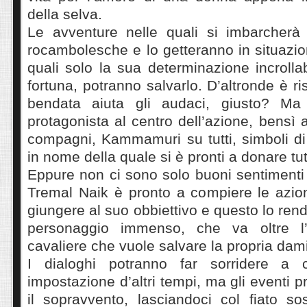
della selva.
Le avventure nelle quali si imbarcherà
rocambolesche e lo getteranno in situazion
quali solo la sua determinazione incrollab
fortuna, potranno salvarlo. D’altronde è r
bendata aiuta gli audaci, giusto? Ma
protagonista al centro dell’azione, bensì 
compagni, Kammamuri su tutti, simboli di
in nome della quale si è pronti a donare tu
Eppure non ci sono solo buoni sentimenti
Tremal Naik è pronto a compiere le azion
giungere al suo obbiettivo e questo lo ren
personaggio immenso, che va oltre l
cavaliere che vuole salvare la propria dami
I dialoghi potranno far sorridere a 
impostazione d’altri tempi, ma gli eventi 
il sopravvento, lasciandoci col fiato s