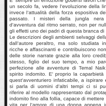
E’ sempre un emozione godersi lavori che 
un secolo fa, vedere l’evoluzione della l
invece l’attualità della forza espositiva de
passato. I misteri della jungla ne
d’avventura dal ritmo serrato, non per null
gli effetti uno dei padri di questa branca di 
Le descrizioni degli ambienti selvaggi dell
dall’autore peraltro, ma solo studiata i
ricche e affascinanti e contribuiscono non
delle storie narrate grazie alla loro credibi
stesso, figlio del suo tempo, a mio par
perfezione alle avventure di Temal Nai
spirito indomito. E’ proprio la caparbietà
quest’avventuriero infaticabile, a ispirar
si parla di uomini d’altri tempi ci si p
riferire al modello rappresentato dal prota
indomito fino alla follia, capace di mettere 
vita per l’amore di una donna appena int