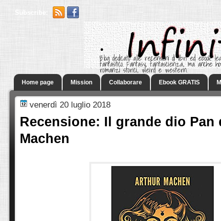
Subscribe:
.
Blog dedicato alle recensioni di libri ed ebook leg
fantastico. Fantasy, fantascienza, ma anche h
romanzi storici, weird e western.
Home page
Mission
Collaborare
Ebook GRATIS
M
venerdì 20 luglio 2018
Recensione: Il grande dio Pan 
Machen