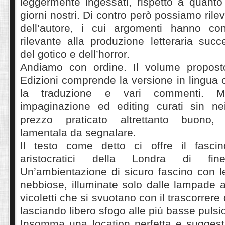
leggermente ingessati, rispetto a quanto
giorni nostri. Di contro però possiamo rilev
dell’autore, i cui argomenti hanno con
rilevante alla produzione letteraria succ
del gotico e dell’horror.
Andiamo con ordine. Il volume propost
Edizioni comprende la versione in lingua o
la traduzione e vari commenti. Mo
impaginazione ed editing curati sin nei
prezzo praticato altrettanto buono,
lamentala da segnalare.
Il testo come detto ci offre il fascin
aristocratici della Londra di fi
Un’ambientazione di sicuro fascino con l
nebbiose, illuminate solo dalle lampade 
vicoletti che si svuotano con il trascorrere 
lasciando libero sfogo alle più basse pulsi
Insomma una location perfetta e suggesti