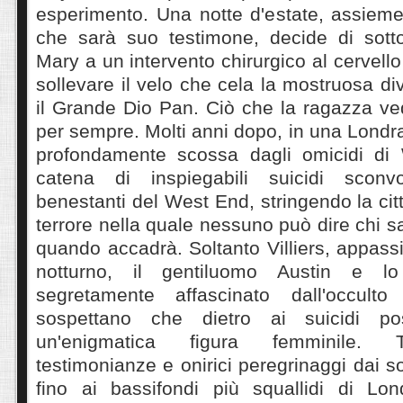
esperimento. Una notte d'estate, assieme
che sarà suo testimone, decide di sott
Mary a un intervento chirurgico al cervello
sollevare il velo che cela la mostruosa div
il Grande Dio Pan. Ciò che la ragazza ve
per sempre. Molti anni dopo, in una Londra
profondamente scossa dagli omicidi di 
catena di inspiegabili suicidi sconv
benestanti del West End, stringendo la cit
terrore nella quale nessuno può dire chi s
quando accadrà. Soltanto Villiers, appass
notturno, il gentiluomo Austin e lo
segretamente affascinato dall'occult
sospettano che dietro ai suicidi po
un'enigmatica figura femminile. T
testimonianze e onirici peregrinaggi dai s
fino ai bassifondi più squallidi di Lond