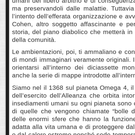
umani del libero arbitrio e di conseguenza
ma preservandoli dalle malattie. Tuttavi
l’intento dell’efferata organizzazione e av
Cohen, altro soggetto affascinante e per
storia, del piano diabolico che metterà in p
della comunità.
Le ambientazioni, poi, ti ammaliano e con
di mondi immaginari veramente originali. I
orientarsi all’interno dei diciassette mo
anche la serie di mappe introdotte all’inter
Siamo nel il 1368 sul pianeta Omega 4, il sa
dell’esercito dell’Alleanza che orbita int
insediamenti umani su ogni pianeta sono co
di quelle che vengono chiamate “bolle di 
delle enormi sfere che hanno la funzione
adatta alla vita umana e di proteggere da
o dal calore estremo
nonché sede tempora