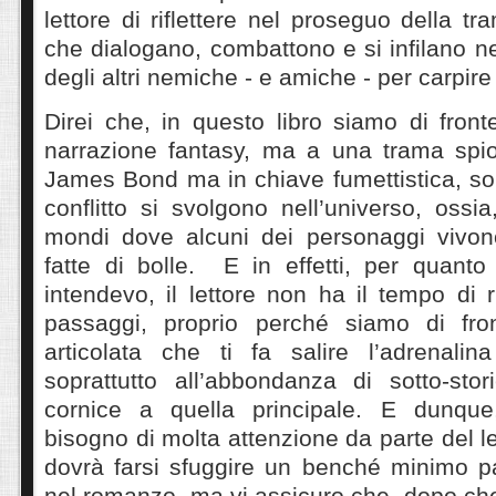
lettore di riflettere nel proseguo della t
che dialogano, combattono e si infilano nel
degli altri nemiche - e amiche - per carpire
Direi che, in questo libro siamo di fron
narrazione fantasy, ma a una trama spion
James Bond ma in chiave fumettistica, sol
conflitto si svolgono nell’universo, ossia
mondi dove alcuni dei personaggi vivon
fatte di bolle. E in effetti, per quanto
intendevo, il lettore non ha il tempo di r
passaggi, proprio perché siamo di fro
articolata che ti fa salire l’adrenalin
soprattutto all’abbondanza di sotto-st
cornice a quella principale. E dunque,
bisogno di molta attenzione da parte del le
dovrà farsi sfuggire un benché minimo pa
nel romanzo, ma vi assicuro che, dopo che 