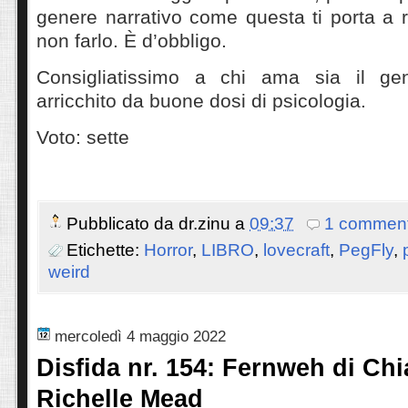
genere narrativo come questa ti porta a ri
non farlo. È d’obbligo.
Consigliatissimo a chi ama sia il gen
arricchito da buone dosi di psicologia.
Voto: sette
Pubblicato da
dr.zinu
a
09:37
1 comment
Etichette:
Horror
,
LIBRO
,
lovecraft
,
PegFly
,
weird
mercoledì 4 maggio 2022
Disfida nr. 154: Fernweh di Chi
Richelle Mead