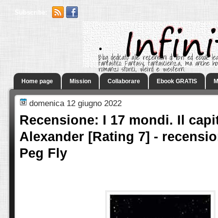
Subscribe:
.
Blog dedicato alle recensioni di libri ed ebook leg
fantastico. Fantasy, fantascienza, ma anche h
romanzi storici, weird e western.
Home page
Mission
Collaborare
Ebook GRATIS
M
domenica 12 giugno 2022
Recensione: I 17 mondi. Il capi
Alexander [Rating 7] - recensio
Peg Fly