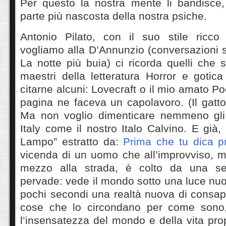
Per questo la nostra mente li bandisce, 
parte più nascosta della nostra psiche.
Antonio Pilato, con il suo stile ricco
vogliamo alla D’Annunzio (conversazioni s
La notte più buia) ci ricorda quelli che s
maestri della letteratura Horror e gotic
citarne alcuni: Lovecraft o il mio amato P
pagina ne faceva un capolavoro. (Il gatto
Ma non voglio dimenticare nemmeno gli 
Italy come il nostro Italo Calvino. E già,
Lampo” estratto da:
Prima che tu dica p
vicenda di un uomo che all’improvviso, 
mezzo alla strada, è colto da una s
pervade: vede il mondo sotto una luce nu
pochi secondi una realtà nuova di consap
cose che lo circondano per come sono, 
l’insensatezza del mondo e della vita pro