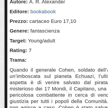
Autore:
A. R. Alexander
Editore:
bookabook
Prezzo:
cartaceo Euro 17,10
Genere:
fantascienza
Target:
Young/adult
Rating:
7
Trama:
Quando il generale Cohen, soldato dell’
un’imboscata sul pianeta Echuazi, l’ul
aspetta è di venire salvato dal pirata
misterioso dei 17 Mondi, il Capitano, una
pericolosa combattente in cerca di ven
giustizia per tutti i popoli della Comunit
non agisce a caso, Cohen è stato salva