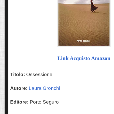
Link Acquisto Amazon
T
itolo
:
Ossessione
Autore
:
Laura Gronchi
E
ditore
:
Porto Seguro