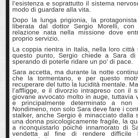
l’esistenza e soprattutto il sistema nervo
modo di guardare alla vita.
Dopo la lunga prigionia, la protagonista
liberata dal dottor Sergio Morelli, co
relazione nata nella missione dove ent
proprio servizio.
La coppia rientra in Italia, nella loro città
questo punto, Sergio chiede a Sara di tr
sperando di poterle ridare un po’ di pace.
Sara accetta, ma durante la notte contin
che la tormentano, e per questo mot
recuperare del tutto la lucidità mentale. M
l’affligge, e il divorzio intrapreso con i
giovane avvocato molto in auge, tuttavia 
e principalmente determinato a non r
Nondimeno, non solo Sara deve fare i conti
stalker, anche Sergio è minacciato dalla
una donna psicologicamente fragile, la q
a riconquistarlo poiché innamorato di S
vendetta al fine di rendere difficile