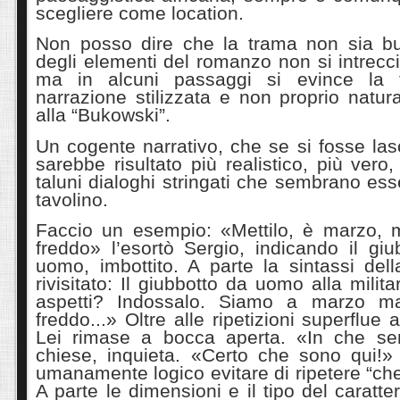
scegliere come location.
Non posso dire che la trama non sia bu
degli elementi del romanzo non si intrecc
ma in alcuni passaggi si evince la 
narrazione stilizzata e non proprio natura
alla “Bukowski”.
Un cogente narrativo, che se si fosse lasc
sarebbe risultato più realistico, più ver
taluni dialoghi stringati che sembrano esse
tavolino.
Faccio un esempio: «Mettilo, è marzo, 
freddo» l’esortò Sergio, indicando il giu
uomo, imbottito. A parte la sintassi del
rivisitato: Il giubbotto da uomo alla milit
aspetti? Indossalo. Siamo a marzo m
freddo...» Oltre alle ripetizioni superflu
Lei rimase a bocca aperta. «In che s
chiese, inquieta. «Certo che sono qui!
umanamente logico evitare di ripetere “che
A parte le dimensioni e il tipo del caratt