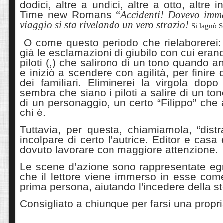
dodici, altre a undici, altre a otto, altre i
Time new Romans
“
Accidenti! Dovevo imm
viaggio si sta rivelando un vero strazio!
Si lagnò S
O come questo periodo che rielaborerei: 
già le esclamazioni di giubilo con cui erano 
piloti (,) che salirono di un tono quando an
e iniziò a scendere con agilità, per finire d
dei familiari. Eliminerei la virgola dopo “
sembra che siano i piloti a salire di un ton
di un personaggio, un certo “Filippo” che a
chi è.
Tuttavia, per questa, chiamiamola, “dist
incolpare di certo l’autrice. Editor e casa
dovuto lavorare con maggiore attenzione.
Le scene d’azione sono rappresentate egr
che il lettore viene immerso in esse com
prima persona, aiutando l'incedere della st
Consigliato a chiunque per farsi una propri