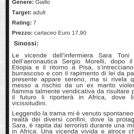
G
enere
:
Giallo
T
arget
:
adult
Rating:
7
Prezzo:
cartaceo Euro 17,90
Sinossi:
Le vicende dell’infermiera Sara Ton
dell’aeronautica Sergio Morelli, dopo il
Etiopia e il ritorno a Pisa, s’intreccia
burrascoso e con il rapimento di lei da parte
presente appare sereno, ma si rivela q
messo a rischio da un ex marito viol
fiamma talmente vendicativa da risultare 
il futuro li riporterà in Africa, dove l
vicissitudini.
Leggendo la trama mi è venuto spontaneo ri
realtà dei diversi confini, dove la prota
Sara, è rapita dai terroristi durante una 
in Africa. Una vicenda vivida e atroce c