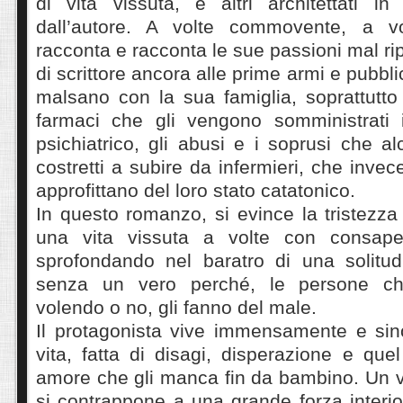
di vita vissuta, e altri architettati i
dall’autore. A volte commovente, a vol
racconta e racconta le sue passioni mal rip
di scrittore ancora alle prime armi e pubblic
malsano con la sua famiglia, soprattutto
farmaci che gli vengono somministrati 
psichiatrico, gli abusi e i soprusi che a
costretti a subire da infermieri, che invec
approfittano del loro stato catatonico.
In questo romanzo, si evince la tristezza 
una vita vissuta a volte con consape
sprofondando nel baratro di una solitu
senza un vero perché, le persone ch
volendo o no, gli fanno del male.
Il protagonista vive immensamente e sin
vita, fatta di disagi, disperazione e que
amore che gli manca fin da bambino. Un v
si contrappone a una grande forza interio