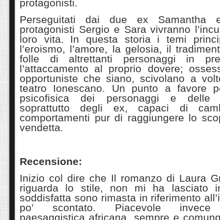
protagonisti.
Perseguitati dai due ex Samantha 
protagonisti Sergio e Sara vivranno l’inc
loro vita. In questa storia i temi princip
l’eroismo, l’amore, la gelosia, il tradimen
folle di altrettanti personaggi in pr
l’attaccamento al proprio dovere; osses
opportuniste che siano, scivolano a volt
teatro Ionescano. Un punto a favore pe
psicofisica dei personaggi e delle 
soprattutto degli ex, capaci di cam
comportamenti pur di raggiungere lo scop
vendetta.
Recensione:
Inizio col dire che Il romanzo di Laura 
riguarda lo stile, non mi ha lasciato i
soddisfatta sono rimasta in riferimento all’i
po’ scontato. Piacevole invece l
paesaggistica africana, sempre e comun