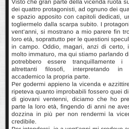
Visto che gran parte della vicenda ruota s
dei quattro protagonisti, ad ognuno dei qu
e spazio apposito con capitoli dedicati, u
togliermelo dalla scarpa subito. I protagonis
vent’anni, si mostrano a mio parere fin tr
loro età, soprattutto per le questioni spec
in campo. Oddio, magari, anzi di certo, 
molto immaturo, ma qui stiamo parlando di 
potrebbero essere tranquillamente i 
altrettanti filosofi, interpretando 
accademico la propria parte.
Per godermi appieno la vicenda e azzittir
ripeteva quanto improbabili fossero quei d
di giovani ventenni, diciamo che ho pre
parte la loro età, fingendo di anni ne a
dozzina in più per non rendermi la vice
credibile.
Per intenderci, io a vent’anni mi credevo 