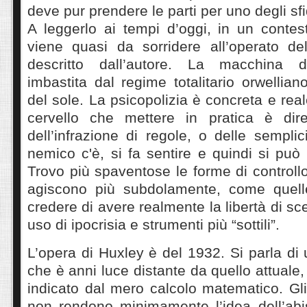
deve pur prendere le parti per uno degli sf
A leggerlo ai tempi d’oggi, in un contes
viene quasi da sorridere all’operato de
descritto dall’autore. La macchina d
imbastita dal regime totalitario orwellian
del sole. La psicopolizia è concreta e real
cervello che mettere in pratica è dir
dell’infrazione di regole, o delle semplic
nemico c'è, si fa sentire e quindi si può
Trovo più spaventose le forme di control
agiscono più subdolamente, come quelle
credere di avere realmente la libertà di sc
uso di ipocrisia e strumenti più “sottili”.
L’opera di Huxley è del 1932. Si parla di 
che è anni luce distante da quello attuale
indicato dal mero calcolo matematico. Gl
non rendono minimamente l’idea dell’abi