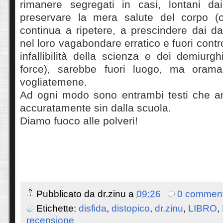
rimanere segregati in casi, lontani dai
preservare la mera salute del corpo (
continua a ripetere, a prescindere dai d
nel loro vagabondare erratico e fuori contr
infallibilità della scienza e dei demiurgh
force), sarebbe fuori luogo, ma oramai
vogliatemene.
Ad ogni modo sono entrambi testi che an
accuratamente sin dalla scuola.
Diamo fuoco alle polveri!
Pubblicato da
dr.zinu
a
09:26
0 comment
Etichette:
disfida
,
distopico
,
dr.zinu
,
LIBRO
,
recensione