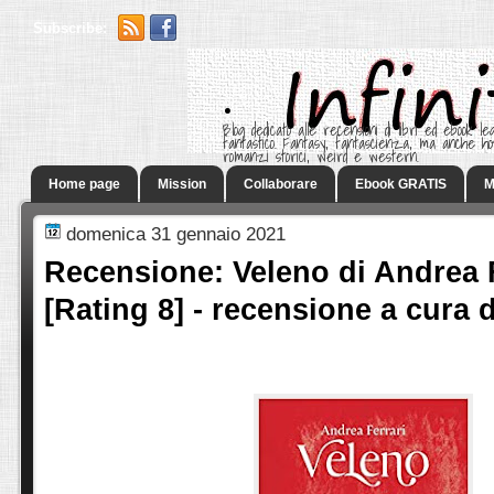
Subscribe:
.
Blog dedicato alle recensioni di libri ed ebook leg
fantastico. Fantasy, fantascienza, ma anche h
romanzi storici, weird e western.
Home page
Mission
Collaborare
Ebook GRATIS
M
domenica 31 gennaio 2021
Recensione: Veleno di Andrea 
[Rating 8] - recensione a cura 