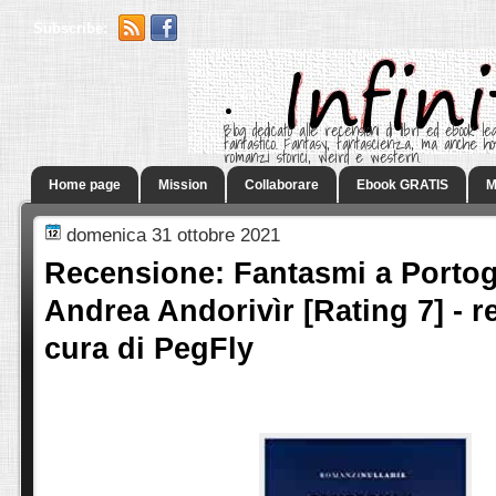
Subscribe:
.
Blog dedicato alle recensioni di libri ed ebook leg
fantastico. Fantasy, fantascienza, ma anche h
romanzi storici, weird e western.
Home page
Mission
Collaborare
Ebook GRATIS
M
domenica 31 ottobre 2021
Recensione: Fantasmi a Portog
Andrea Andorivìr [Rating 7] - 
cura di PegFly