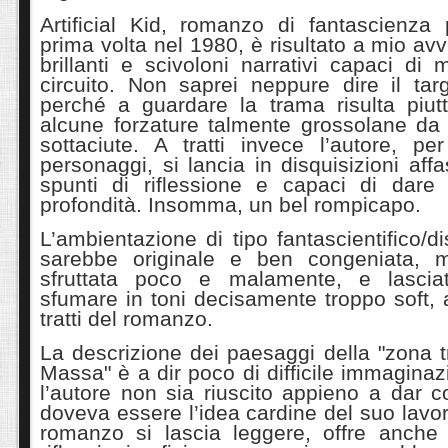
Artificial Kid, romanzo di fantascienza 
prima volta nel 1980, è risultato a mio av
brillanti e scivoloni narrativi capaci di
circuito. Non saprei neppure dire il targ
perché a guardare la trama risulta piut
alcune forzature talmente grossolane da
sottaciute. A tratti invece l’autore, p
personaggi, si lancia in disquisizioni affa
spunti di riflessione e capaci di dare a
profondità. Insomma, un bel rompicapo.
L’ambientazione di tipo fantascientifico/d
sarebbe originale e ben congeniata,
sfruttata poco e malamente, e lascia
sfumare in toni decisamente troppo soft,
tratti del romanzo.
La descrizione dei paesaggi della "zona t
Massa" è a dir poco di difficile immagina
l’autore non sia riuscito appieno a dar 
doveva essere l’idea cardine del suo lavor
romanzo si lascia leggere, offre anche