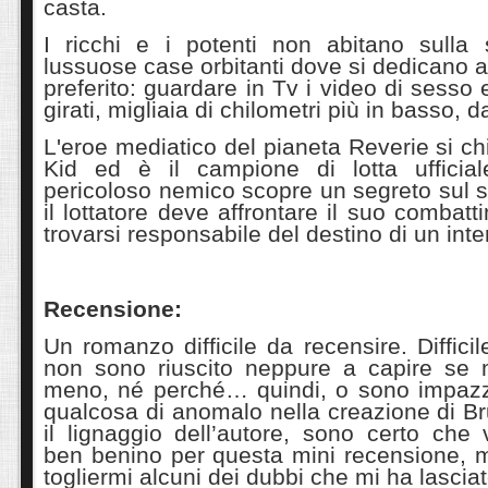
casta.
I ricchi e i potenti non abitano sulla 
lussuose case orbitanti dove si dedicano 
preferito: guardare in Tv i video di sesso
girati, migliaia di chilometri più in basso, d
L'eroe mediatico del pianeta Reverie si ch
Kid ed è il campione di lotta uffici
pericoloso nemico scopre un segreto sul 
il lottatore deve affrontare il suo combat
trovarsi responsabile del destino di un inte
Recensione:
Un romanzo difficile da recensire. Diffici
non sono riuscito neppure a capire se m
meno, né perché… quindi, o sono impazzi
qualcosa di anomalo nella creazione di Br
il lignaggio dell’autore, sono certo che
ben benino per questa mini recensione, m
togliermi alcuni dei dubbi che mi ha lascia