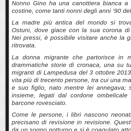
Nonno Gino ha una canottiera bianca a sp
costine, come tanti nonni degli anni ‘90 de
La madre più antica del mondo si tro
Ostuni, dove giace con la sua corona di 
Nei pressi, è possibile visitare anche la 
ritrovata.
La donna migrante che partorisce in m
drammatiche storie di cronaca, una su tut
migranti di Lampedusa del 3 ottobre 2013,
vita più di trecento persone, tra cui una 
e suo figlio, nato mentre lei annegava; so
insieme, legati dal cordone ombelicale 
barcone rovesciato.
Come le persone, i libri nascono neonat
precisano di revisione in revisione. Quest
da un sogno notturno e si è coagulato att