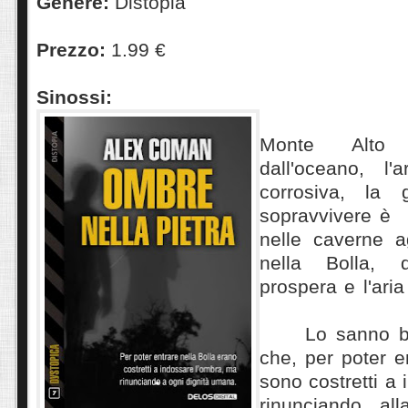
Genere:
Distopia
Prezzo:
1.99 €
Sinossi:
Monte Alto 
dall'oceano, l
corrosiva, la 
sopravvivere è c
nelle caverne a
nella Bolla, 
prospera e l'ari
Lo sanno 
che, per poter en
sono costretti a 
rinunciando all