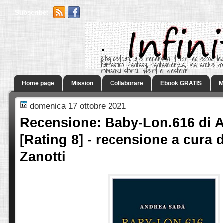
Subscribe:
.
Blog dedicato alle recensioni di libri ed ebook leg
fantastico. Fantasy, fantascienza, ma anche h
romanzi storici, weird e western.
Home page
Mission
Collaborare
Ebook GRATIS
M
domenica 17 ottobre 2021
Recensione: Baby-Lon.616 di 
[Rating 8] - recensione a cura 
Zanotti