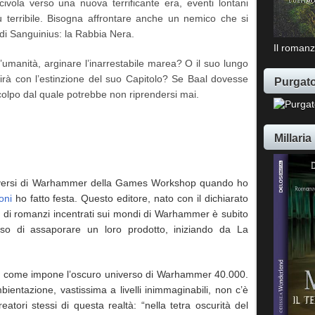
civola verso una nuova terrificante era, eventi lontani
ù terribile. Bisogna affrontare anche un nemico che si
e di Sanguinius: la Rabbia Nera.
Il romanz
l’umanità, arginare l’inarrestabile marea? O il suo lungo
irà con l’estinzione del suo Capitolo? Se Baal dovesse
Purgato
olpo dal quale potrebbe non riprendersi mai.
Millaria
iversi di Warhammer della Games Workshop quando ho
ioni
ho fatto festa. Questo editore, nato con il dichiarato
serie di romanzi incentrati sui mondi di Warhammer è subito
so di assaporare un loro prodotto, iniziando da La
ì come impone l’oscuro universo di Warhammer 40.000.
entazione, vastissima a livelli inimmaginabili, non c’è
reatori stessi di questa realtà: “nella tetra oscurità del