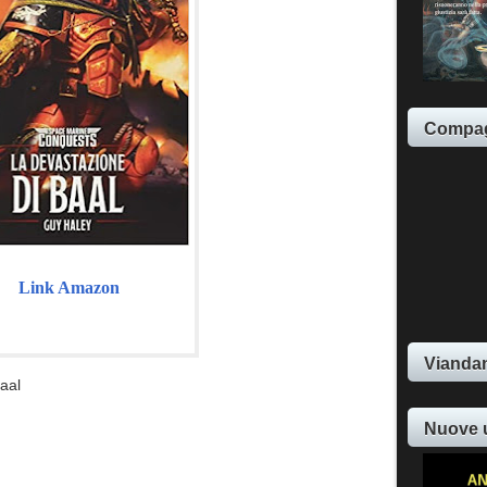
Compag
Link Amazon
Viandan
Baal
Nuove 