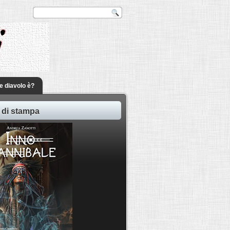
he diavolo è?
 di stampa