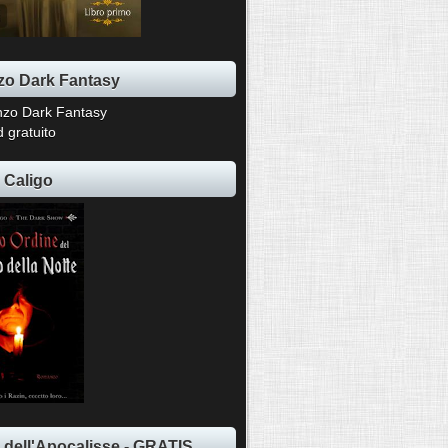
o Dark Fantasy
 gratuito
 Caligo
ti dell'Apocalisse - GRATIS