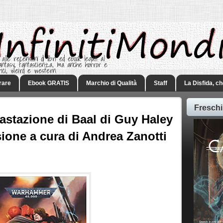
 alle recensioni di libri ed ebook legati al
 Fantasy, fantascienza, ma anche horror e
rici, weird e western.
rare
Ebook GRATIS
Marchio di Qualità
Staff
La Disfida, c
Freschi
astazione di Baal di Guy Haley
sione a cura di Andrea Zanotti