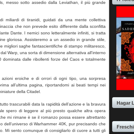
ls, messo sotto assedio dalla Leviathan, il più grande
 miliardi di tiranidi, guidati da una mente collettiva
inaccia che non prevede esito differente dalla sconfitta
te Dante. I nemici sono letteralmente infiniti, si tratta
fine gloriosa. Assisteremo a un assedio in grande stile,
e migliori saghe fantascientifiche di stampo militaresco,
ti dal Warp, una sorta di dimensione alternativa all'interno
 dominata dalle ribollenti forze del Caos e totalmente
 azioni eroiche e di orrori di ogni tipo, una sorpresa
rima all’ultima pagina, riportandomi ai beati tempi nei
miniature della Citadel.
Hagar 
tutto trascurabili data la rapidità dell’azione e la bravura
le spero di leggere al più presto qualche altra opera
o che mi rimane è se il romanzo possa essere altrettanto
iuno dell’universo di Warhammer 40K, pur precisando che
Freschi
ro. Mi sento comunque di consigliarlo di cuore a tutti gli