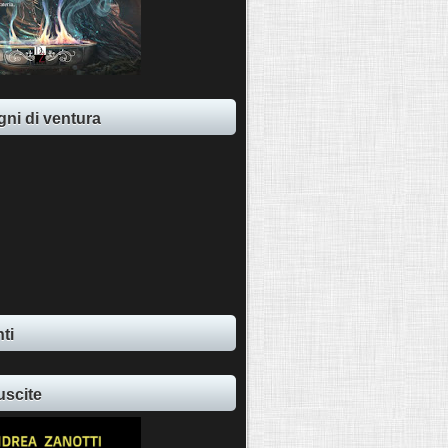
ni di ventura
ti
uscite