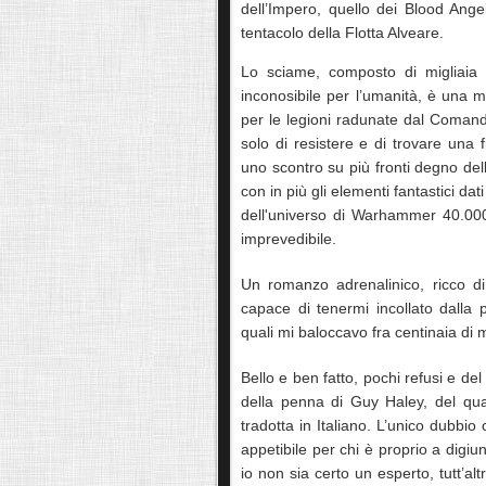
dell’Impero, quello dei Blood Ange
tentacolo della Flotta Alveare.
Lo sciame, composto di migliaia di
inconosibile per l’umanità, è una m
per le legioni radunate dal Comandan
solo di resistere e di trovare una 
uno scontro su più fronti degno dell
con in più gli elementi fantastici da
dell'universo di Warhammer 40.000
imprevedibile.
Un romanzo adrenalinico, ricco di
capace di tenermi incollato dalla p
quali mi baloccavo fra centinaia di 
Bello e ben fatto, pochi refusi e del 
della penna di Guy Haley, del qua
tradotta in Italiano. L’unico dubbi
appetibile per chi è proprio a dig
io non sia certo un esperto, tutt’alt