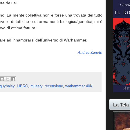
ete delusi.
rno. La mente collettiva non è forse una trovata del tutto
ivello di tattiche e di armamenti biologico/genetici, mi è
vo di ottima fattura.
iare ad innamorarsi dell’universo di Warhammer.
Andrea Zanotti
guyhaley
,
LIBRO
,
military
,
recensione
,
warhammer 40K
La Tela