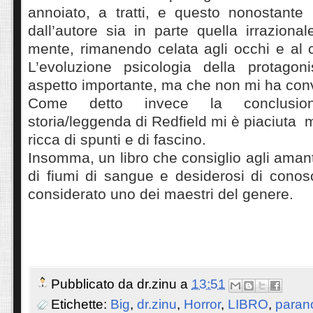
annoiato, a tratti, e questo nonostante
dall’autore sia in parte quella irraziona
mente, rimanendo celata agli occhi e al c
L’evoluzione psicologia della protagon
aspetto importante, ma che non mi ha conv
Come detto invece la conclusion
storia/leggenda di Redfield mi è piaciuta m
ricca di spunti e di fascino.
Insomma, un libro che consiglio agli amanti
di fiumi di sangue e desiderosi di conos
considerato uno dei maestri del genere.
Pubblicato da
dr.zinu
a
13:51
Etichette:
Big
,
dr.zinu
,
Horror
,
LIBRO
,
paran