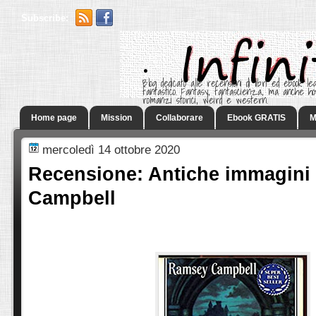
Subscribe:
.
Blog dedicato alle recensioni di libri ed ebook leg
fantastico. Fantasy, fantascienza, ma anche h
romanzi storici, weird e western.
Home page
Mission
Collaborare
Ebook GRATIS
M
mercoledì 14 ottobre 2020
Recensione: Antiche immagini
Campbell