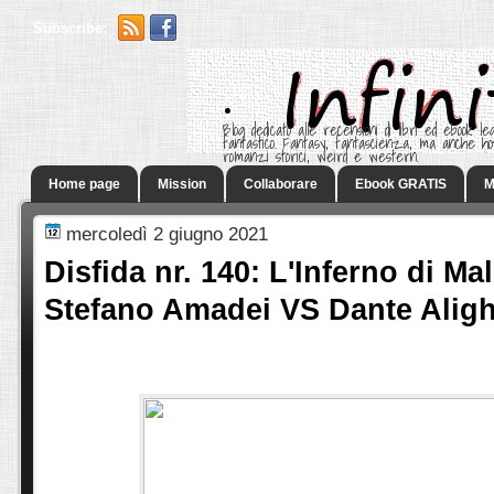
Subscribe:
.
Blog dedicato alle recensioni di libri ed ebook leg
fantastico. Fantasy, fantascienza, ma anche h
romanzi storici, weird e western.
Home page
Mission
Collaborare
Ebook GRATIS
M
mercoledì 2 giugno 2021
Disfida nr. 140: L'Inferno di Ma
Stefano Amadei VS Dante Aligh